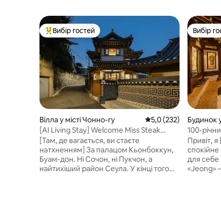
Вибір гостей
Вибір го
Топ вибір гостей
Вибір го
Вілла у місті Чонно-гу
Середня оцінка: 5,0 з 
5,0 (232)
Будинок у
[AI Living Stay] Welcome Miss Steak
100-річн
House - Проживання в окремій
ханок #Д
[Там, де вагається, ви стаєте
Привіт, я
корейській хаті у районі Буам, Чонно
#Палац К
натхненням] За палацом Кьонбоккун,
спокійне
приміщен
Буам-дон. Ні Сочон, ні Пукчон, а
для себе в це
wolha.je
найтихіший район Сеула. У кінці того
«Jeong» 
провулка був приватний будинок
ханоках д
ханок. Місце, де зупинявся
особливі
Анпхьондегун, принц Чосона. Над
атмосфер
цими п'ятсотма роками – черепичний
Чонно, Сеул. Wolha Jeo
дах і дерев'яні стовпи, Будинок
означає 