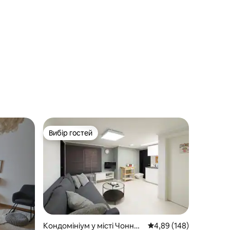
Вибір гостей
Вибір гостей
Кондомініум у місті Чонно-
Середня оцінка: 4,89 з 
4,89 (148)