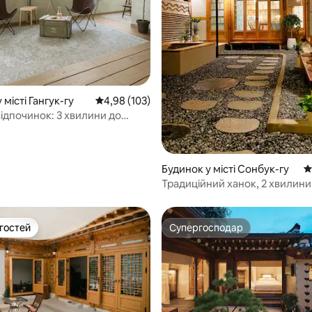
 місті Гангук-гу
Середня оцінка: 4,98 з 5, відгуки: 103
4,98 (103)
відпочинок: 3 хвилини до
 парку
5, відгуки: 102
Будинок у місті Сонбук-гу
С
Традиційний ханок, 2 хвилини
до метро, 공항버스1분
 гостей
Супергосподар
р гостей
Супергосподар