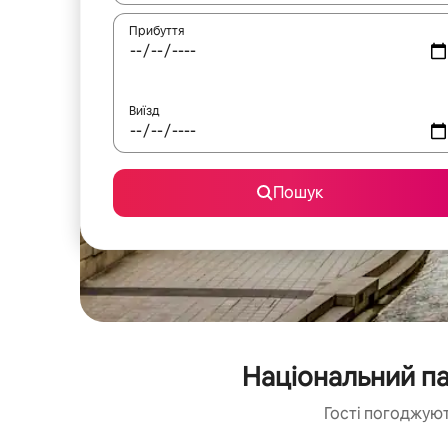
Прибуття
Виїзд
Пошук
Національний па
Гості погоджуют