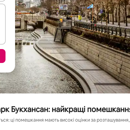
рк Букхансан: найкращі помешканн
ься: ці помешкання мають високі оцінки за розташування, 