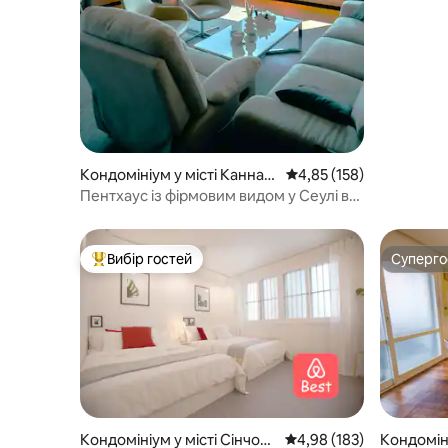
Кондомініум у місті Каннам
Середня оцінка: 4,85 з 
4,85 (158)
-гу
Пентхаус із фірмовим видом у Сеулі в
торговому центрі Coex
Вибір гостей
Суперг
Топ вибір гостей
Суперг
Кондомініум у місті Сінчон
Середня оцінка: 4,98 з 
4,98 (183)
Кондомін