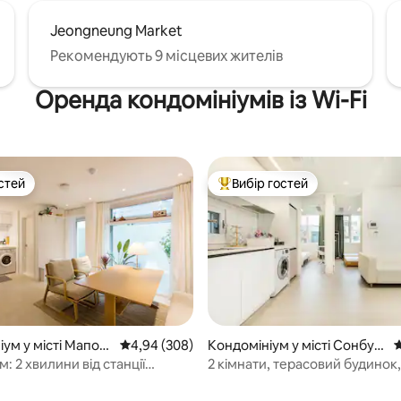
арячого чаю в тихому ханоку.
Jeongneung Market
Рекомендують 9 місцевих жителів
Оренда кондомініумів із Wi-Fi
стей
Вибір гостей
стей
Топ вибір гостей
ум у місті Мапо-г
Середня оцінка: 4,94 з 5, відгуки: 308
4,94 (308)
Кондомініум у місті Сонбук-
С
гу
м: 2 хвилини від станції
2 кімнати, терасовий будинок,
.
безкоштовна парковка, цілод
зберігання багажу, до 5 осіб, 