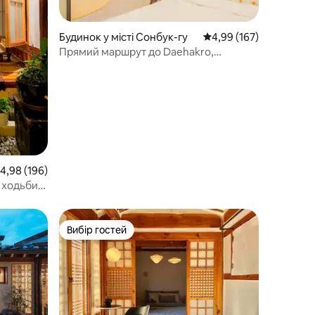
Будинок у місті Сонбук-гу
Середня оцінка: 4,99 з 
4,99 (167)
Прямий маршрут до Daehakro,
Myeongdong і Seoul Stn (Ln 4)
ередня оцінка: 4,98 з 5, відгуки: 196
4,98 (196)
 ходьби
Вибір гостей
Вибір гостей