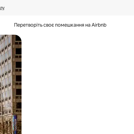
лу
Перетворіть своє помешкання на Airbnb
и дотику та гортання.