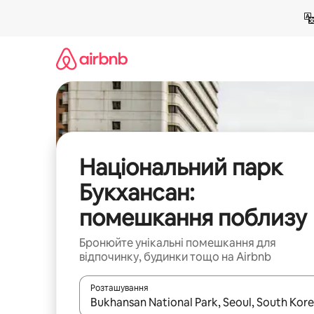
Перейти
до
вмісту
Національний парк
Букхансан:
помешкання поблизу
Бронюйте унікальні помешкання для
відпочинку, будинки тощо на Airbnb
Розташування
Отримавши результати пошуку, використовуйте дл