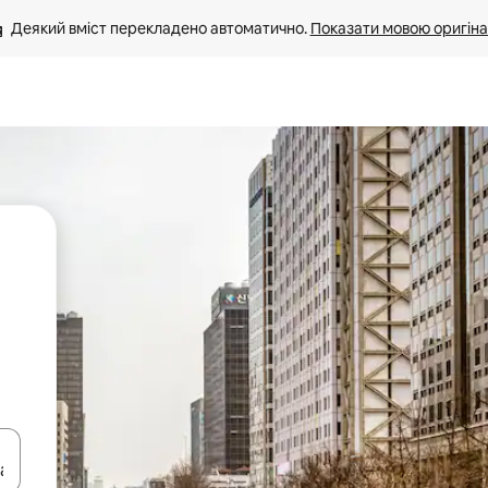
Деякий вміст перекладено автоматично. 
Показати мовою оригіна
я навігації сторінкою клавіші зі стрілками вгору та вниз або жест