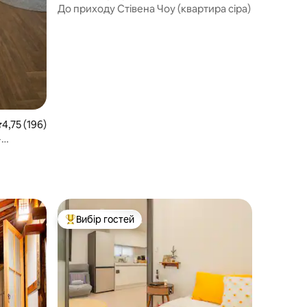
гу
До приходу Стівена Чоу (квартира сіра)
ередня оцінка: 4,75 з 5, відгуки: 196
4,75 (196)
-
Вибір гостей
Топ вибір гостей