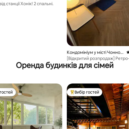
ід станції Хонік! 2 спальні.
Кондомініум у місті Чонно-г
С
у
[Відкритий розпродаж] Ретро
Оренда будинків для сімей
прихисток 서촌
 гостей
Вибір гостей
р гостей
Топ вибір гостей