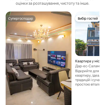
оцінки за розташування, чистоту та інше.
Супергосподар
Вибір гостей
Супергосподар
Вибір гостей
Квартира у місті
ou
Дар-ес-Салам
Відкрийте для се
квартиру, ідеаль
традицій і сучас
простою вітальне
спальнею площею 
кондиціонером т
Кухня повністю о
мікрохвильовою 