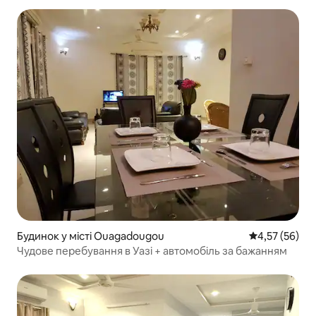
Будинок у місті Ouagadougou
Середня оцінк
4,57 (56)
Чудове перебування в Уазі + автомобіль за бажанням