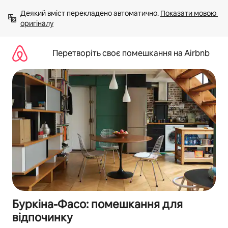
Перейти
Деякий вміст перекладено автоматично. 
Показати мовою 
до
оригіналу
вмісту
Перетворіть своє помешкання на Airbnb
Буркіна-Фасо: помешкання для
відпочинку