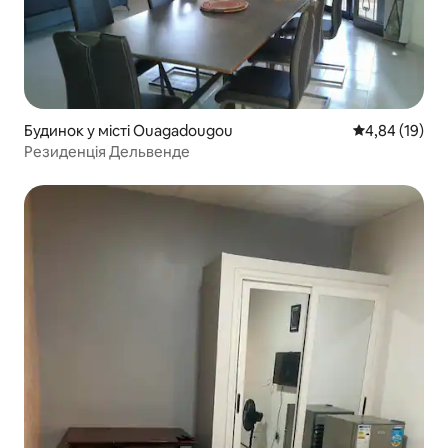
Будинок у місті Ouagadougou
Середня оцінк
4,84 (19)
Резиденція Дельвенде