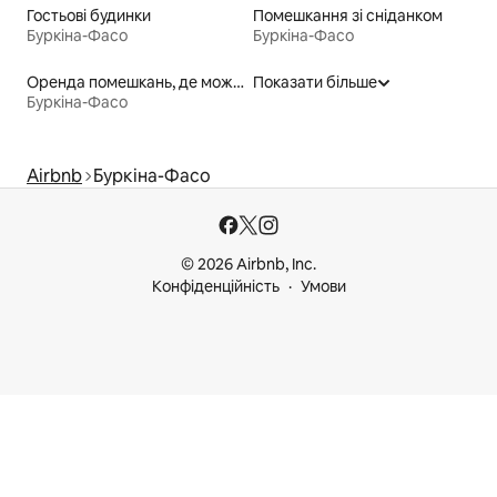
Гостьові будинки
Помешкання зі сніданком
Буркіна-Фасо
Буркіна-Фасо
Оренда помешкань, де можна перебувати з домашніми тваринами
Показати більше
Буркіна-Фасо
Airbnb
Буркіна-Фасо
© 2026 Airbnb, Inc.
Конфіденційність
Умови