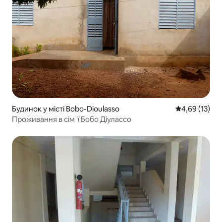
Будинок у місті Bobo-Dioulasso
Середня оцінк
4,69 (13)
Проживання в сім 'ї Бобо Діулассо