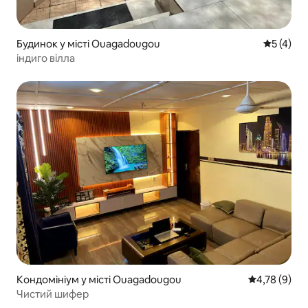
Будинок у місті Ouagadougou
Середня о
5 (4)
індиго вілла
Кондомініум у місті Ouagadougou
Середня оцін
4,78 (9)
Чистий шифер