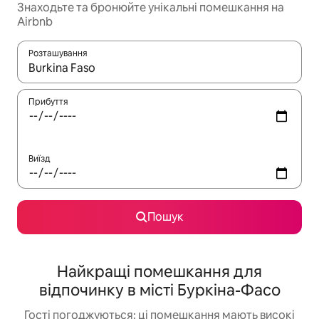
Знаходьте та бронюйте унікальні помешкання на
Airbnb
Розташування
Отримавши результати пошуку, використовуйте для навігації с
Прибуття
Виїзд
Пошук
Найкращі помешкання для
відпочинку в місті Буркіна-Фасо
Гості погоджуються: ці помешкання мають високі