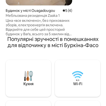
холодильником, 
столовими прибо
Будинок у місті Ouagadougou
Середня оцінка: 5 з 5, відг
5 (4)
оптимального ко
обладнана конди
Мебльована резиденція Zaaka 1
автономною сис
Ціна «все включено», без прихованих
електропостачан
зборів, електроенергія включена.
генератору на ви
Відкрийте для себе цей просторий
електроенергії. 
будинок у Ваґа, всього за 5 хвилин від
насолоджуйтеся б
Популярні зручності в помешканнях
школи Universalis. Це ідеальне місце
Netflix для розваг
для сімей, друзів або бізнес-
для відпочинку в місті Буркіна-Фасо
мандрівників. Воно пропонує три
затишні спальні, вітальню з 75-
дюймовим телевізором, терасу з
прекрасним видом та три ванні
кімнати. Насолоджуйтеся великим
двориком, високошвидкісним Wi-Fi,
пральною машиною, послугами
прибирання та нічним охоронцем для
комфортного перебування.
Кухня
Wi-Fi
Забронюйте сьогодні та відчуйте
комфорт у центрі Уаги!