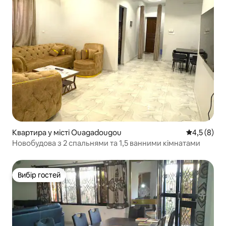
Квартира у місті Ouagadougou
Середня оці
4,5 (8)
Новобудова з 2 спальнями та 1,5 ванними кімнатами
Вибір гостей
Вибір гостей