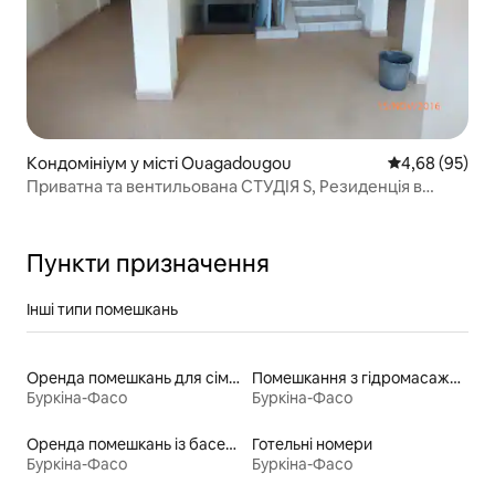
Кондомініум у місті Ouagadougou
Середня оцінка
4,68 (95)
Приватна та вентильована СТУДІЯ S, Резиденція в
центрі
Пункти призначення
Інші типи помешкань
Оренда помешкань для сімей
Помешкання з гідромасажною ванною
Буркіна-Фасо
Буркіна-Фасо
Оренда помешкань із басейном
Готельні номери
Буркіна-Фасо
Буркіна-Фасо