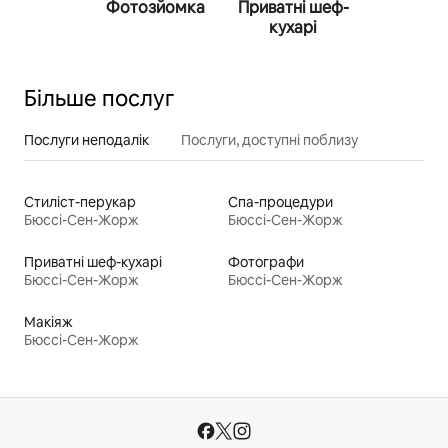
Фотозйомка
Приватні шеф-
Персона
кухарі
трене
Більше послуг
Послуги неподалік
Послуги, доступні поблизу
Стиліст-перукар
Спа-процедури
Бюссі-Сен-Жорж
Бюссі-Сен-Жорж
Приватні шеф-кухарі
Фотографи
Бюссі-Сен-Жорж
Бюссі-Сен-Жорж
Макіяж
Бюссі-Сен-Жорж