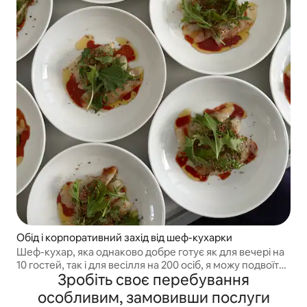
Обід і корпоративний захід від шеф-кухарки
Шеф-кухар, яка однаково добре готує як для вечері на
10 гостей, так і для весілля на 200 осіб, я можу подвоїти
Зробіть своє перебування
свою винахідливість, щоб створити унікальне меню для
ваших корпоративних заходів
особливим, замовивши послуги