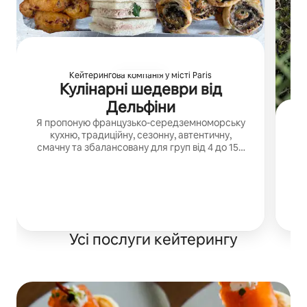
Кейтерингова компанія у місті Paris
Кулінарні шедеври від
Дельфіни
Я пропоную французько-середземноморську
кухню, традиційну, сезонну, автентичну,
смачну та збалансовану для груп від 4 до 150
осіб.
До
Усі послуги кейтерингу