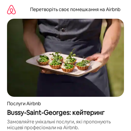
Перейти
до
Перетворіть своє помешкання на Airbnb
вмісту
Послуги Airbnb
Bussy-Saint-Georges: кейтеринг
Замовляйте унікальні послуги, які пропонують
місцеві професіонали на Airbnb.