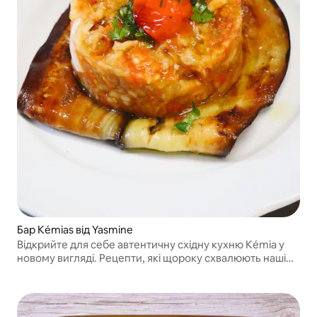
Бар Kémias від Yasmine
Відкрийте для себе автентичну східну кухню Kémia у
новому вигляді. Рецепти, які щороку схвалюють наші
молодята.