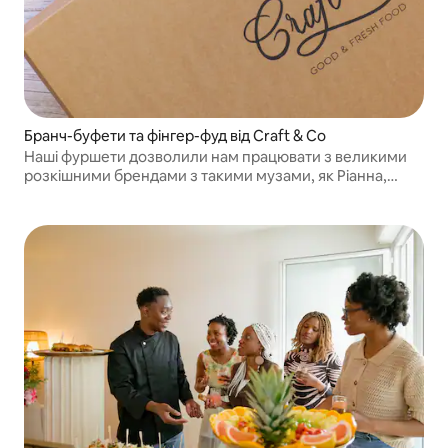
Бранч-буфети та фінгер-фуд від Craft & Co
Наші фуршети дозволили нам працювати з великими
розкішними брендами з такими музами, як Ріанна,
Дженна Ортега, Джулія Роберт, Бредлі Купер або
Джонні Депп.