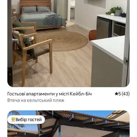
Гостьові апартаменти у місті Кейбл-Біч
Середня оц
5 (43)
Втеча на кельтський пляж
Вибір гостей
Топ вибір гостей