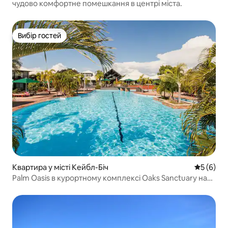
чудово комфортне помешкання в центрі міста.
Вибір гостей
Вибір гостей
Квартира у місті Кейбл-Біч
Середня о
5 (6)
Palm Oasis в курортному комплексі Oaks Sanctuary на
пляжі Кейбл-Біч