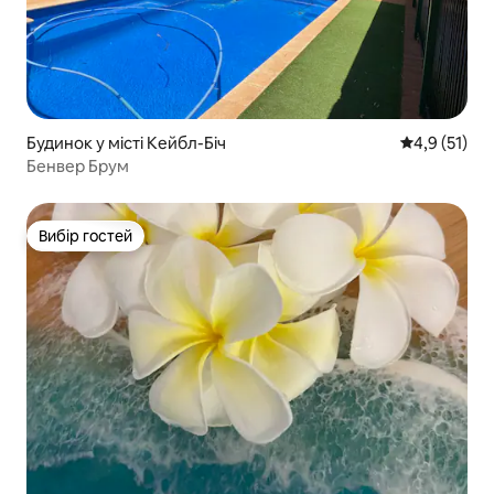
Будинок у місті Кейбл-Біч
Середня оцін
4,9 (51)
Бенвер Брум
Вибір гостей
Вибір гостей