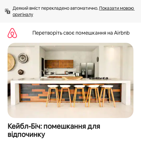
Перейти
Деякий вміст перекладено автоматично. 
Показати мовою 
до
оригіналу
вмісту
Перетворіть своє помешкання на Airbnb
Кейбл-Біч: помешкання для
відпочинку