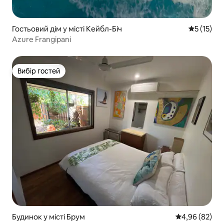
Гостьовий дім у місті Кейбл-Біч
Середня оц
5 (15)
Azure Frangipani
Вибір гостей
Вибір гостей
Будинок у місті Брум
Середня оцінка
4,96 (82)