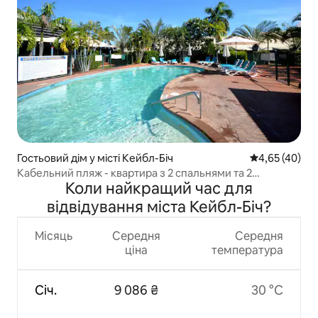
Гостьовий дім у місті Кейбл-Біч
Середня оцінк
4,65 (40)
Кабельний пляж - квартира з 2 спальнями та 2
Коли найкращий час для
спальнями
відвідування міста Кейбл-Біч?
Місяць
Середня
Середня
ціна
температура
Січ.
9 086 ₴
30 °C