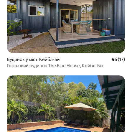
Будинок у місті Кейбл-Біч
Середня оц
5 (17)
Гостьовий будинок The Blue House, Кейбл-Біч