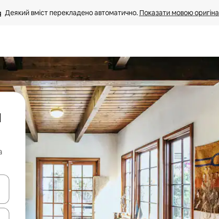
Деякий вміст перекладено автоматично. 
Показати мовою оригіна
я
а
я навігації сторінкою клавіші зі стрілками вгору та вниз або жест