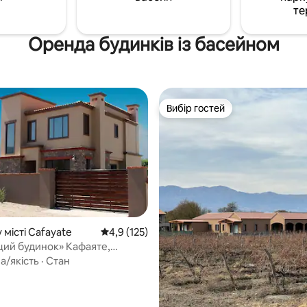
те
Оренда будинків із басейном
Вибір гостей
Вибір гостей
 місті Cafayate
Середня оцінка: 4,9 з 5, відгуки: 125
4,9 (125)
ий будинок» Кафаяте,
PRIVADA
а/якість
·
Стан