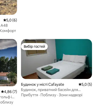
Середня оцінка: 5,0 з 5, відгуки: 6
5,0 (6)
e A48
Комфорт
Вибір гостей
Вибір гостей
Будинок у місті Cafayate
Середня оцінка: 5,0
5,0 (5)
Будинок, приватний басейн для
Середня оцінка: 4,86 з 5, відгуки: 7
4,86 (7)
відпочинку 2 - Кафаяте
Прибуття
·
Поблизу
·
Зони надворі
гольф і
облизу