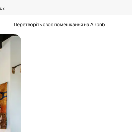
лу
Перетворіть своє помешкання на Airbnb
и дотику та гортання.