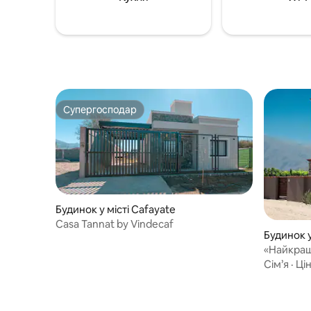
Супергосподар
Супергосподар
Будинок у місті Cafayate
Casa Tannat by Vindecaf
Будинок у
«Найкращ
PISCINA 
Сім’я
·
Цін