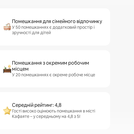
Помешкання для сімейного відпочинку
У 50 помешканнях є додатковий простір і
зручності для дітей
Помешкання з окремим робочим
місцем
У 20 помешканнях є окреме робоче місце
Середній рейтинг: 4,8
Гості високо оцінюють помешкання в місті
Кафаяте – у середньому на 4,8 з 5!