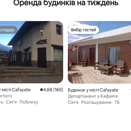
Оренда будинків на тиждень
осподар
Вибір гостей
осподар
Вибір гостей
 5, відгуки: 12
 місті Cafayate
Середня оцінка: 4,68 з 5, відгуки: 160
4,68 (160)
Будинок у місті Cafayate
ortero
Департамент у Кафаяте
ть
·
Сім’я
·
Поблизу
Сім’я
·
Розташування
·
ТБ