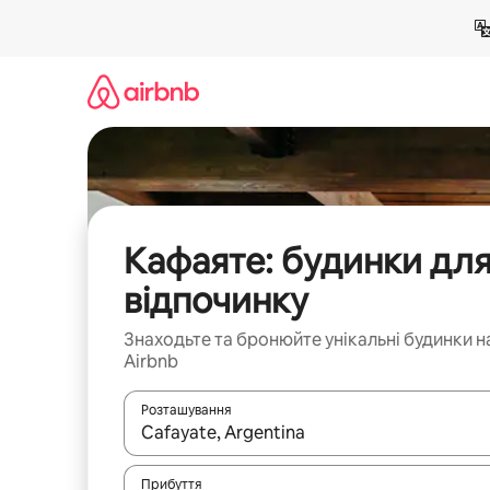
Перейти
до
вмісту
Кафаяте: будинки дл
відпочинку
Знаходьте та бронюйте унікальні будинки н
Airbnb
Розташування
Отримавши результати пошуку, використовуйте дл
Прибуття