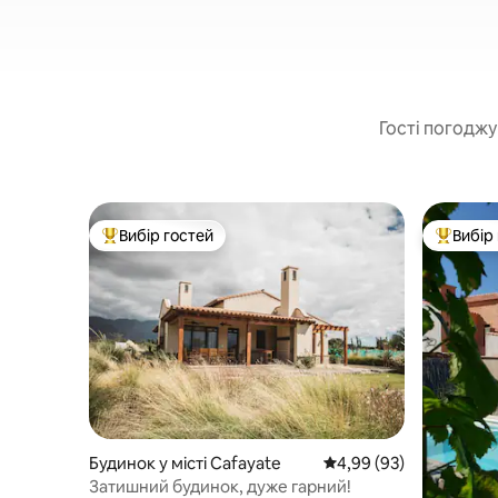
Гості погоджу
Вибір гостей
Вибір
Топ вибір гостей
Топ вибі
Будинок у місті Cafayate
Середня оцінка: 4,99 з
4,99 (93)
Затишний будинок, дуже гарний!