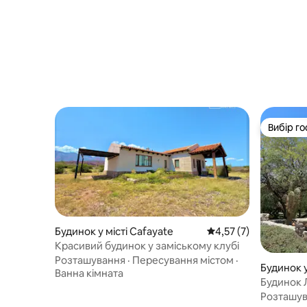
Вибір го
Вибір го
Будинок у місті Cafayate
Середня оцінка: 4,57 
4,57 (7)
Красивий будинок у заміському клубі
Розташування
·
Пересування містом
·
Будинок у
Ванна кімната
Будинок 
Розташу