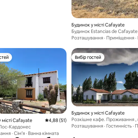
Будинок у місті Cafayate
Будинок Estancias de Cafayat
Розташування
·
Приміщення
·
стей
Вибір гостей
стей
Вибір гостей
з 5, відгуки: 7
Будинок у місті Cafayate
Розкішне кафе. Проживання , 
 місті Cafayate
Середня оцінка: 4,88 з 5, відгуки: 51
4,88 (51)
спа
Розташування
·
Гостинність
·
П
Лос-Кардонес
вання
·
Сім’я
·
Ванна кімната