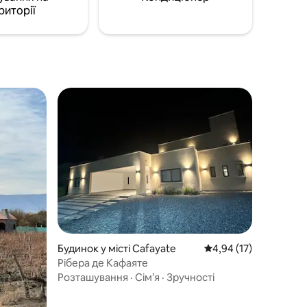
риторії
Будинок у місті Cafayate
Середня оцінка: 4,94 з
4,94 (17)
Рібера де Кафаяте
Розташування
·
Сім’я
·
Зручності