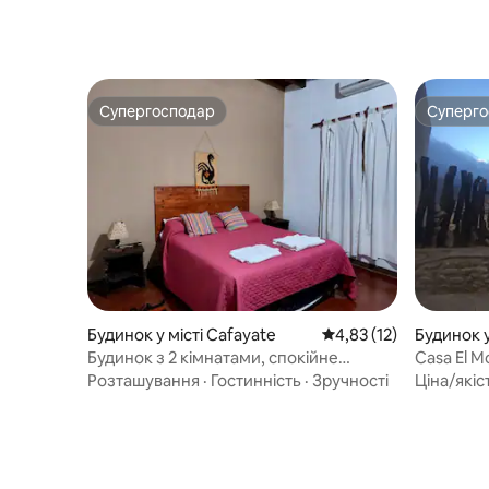
Супергосподар
Суперг
Супергосподар
Суперг
Будинок у місті Cafayate
Середня оцінка: 4,83 з
4,83 (12)
Будинок у
Будинок з 2 кімнатами, спокійне
Casa El M
перебування
Розташування
·
Гостинність
·
Зручності
Ціна/якіс