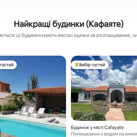
Найкращі будинки (Кафаяте)
ються: ці будинки мають високі оцінки за розташування, чи
 гостей
Вибір гостей
р гостей
Топ вибір гостей
 5, відгуки: 93
Будинок у місті Cafayate
Помешкання з видом на вино