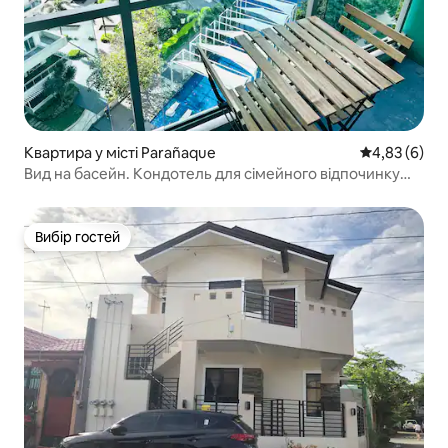
Квартира у місті Parañaque
Середня оцін
4,83 (6)
Вид на басейн. Кондотель для сімейного відпочинку
біля аеропорту
Вибір гостей
Вибір гостей