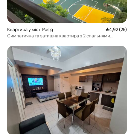
Квартира у місті Pasig
Середня оцінк
4,92 (25)
Симпатична та затишна квартира з 2 спальнями,
телевізором, Netflix та Wi-Fi