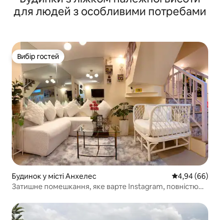
для людей з особливими потребами
Вибір гостей
Вибір гостей
Будинок у місті Анхелес
Середня оцінка
4,94 (66)
Затишне помешкання, яке варте Instagram, повністю
A/C+s.pool+netflx