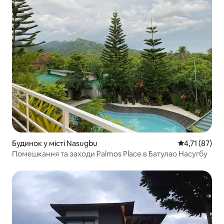
Будинок у місті Nasugbu
Середня оцінк
4,71 (87)
Помешкання та заходи Palmos Place в Батулао Насугбу