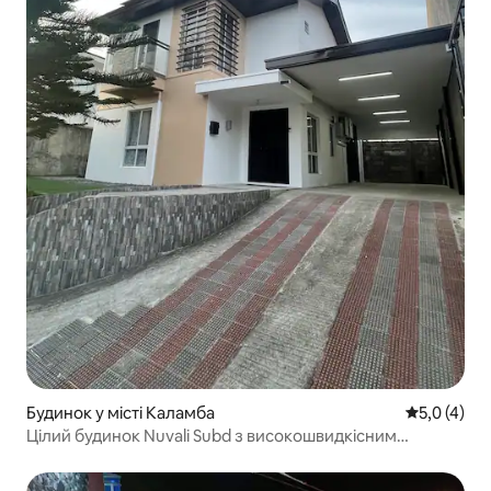
Будинок у місті Каламба
Середня оці
5,0 (4)
Цілий будинок Nuvali Subd з високошвидкісним
Інтернетом