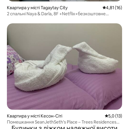
Квартира у місті Tagaytay City
Середня оцінк
4,81 (16)
2 спальні Naya & Darla, 8F +Netflix+безкоштовне
плавання
Квартира у місті Кесон-Сіті
Середня оцін
5,0 (13)
Помешкання SeanJethSeth's Place – Trees Residences
Будинки з ліжком належної висоти
Staycation