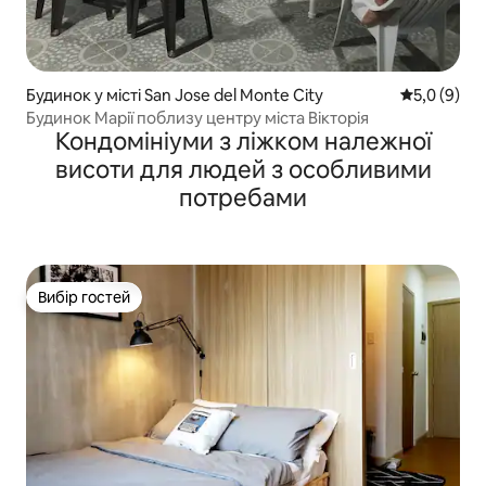
Будинок у місті San Jose del Monte City
Середня оці
5,0 (9)
Будинок Марії поблизу центру міста Вікторія
Кондомініуми з ліжком належної
висоти для людей з особливими
потребами
Вибір гостей
Вибір гостей