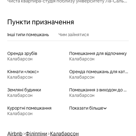
Чиста квартира-студія поблизу університету Ла-Сальє
та LRT
Пункти призначення
Інші типи помешкань
Чим зайнятися
Оренда зрубів
Помешкання для відпочинку
Калабарсон
Калабарсон
Кімнати «люкс»
Оренда помешкань для катання на лижах «від порога»
Калабарсон
Калабарсон
Земляні будинки
Помешкання з виходом до пляжу
Калабарсон
Калабарсон
Курортні помешкання
Показати більше
Калабарсон
Airbnb
Філіппіни
Калабарсон