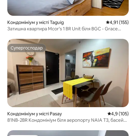
Кондомініум у місті Taguig
Середня оцінка
4,91 (155)
Затишна квартира Mcor's 1 BR Unit біля BGC - Grace
Residences
Супергосподар
Супергосподар
Кондомініум у місті Pasay
Середня оцінк
4,9 (105)
81NB-2BR Кондомініум біля аеропорту NAIA T3, басейн,
швидкий WI-FI