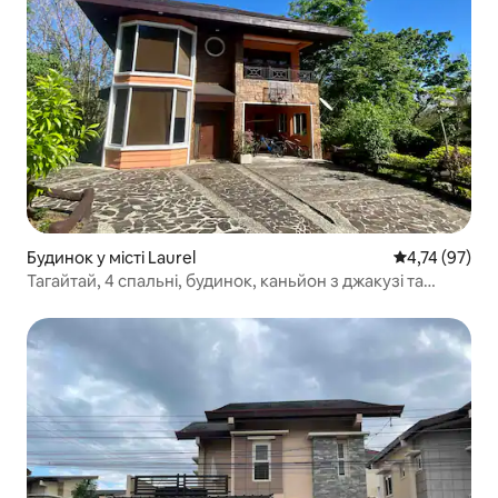
Будинок у місті Laurel
Середня оцінк
4,74 (97)
Тагайтай, 4 спальні, будинок, каньйон з джакузі та
караоке