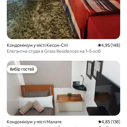
Кондомініум у місті Кесон-Сіті
Середня оцінка
4,95 (148)
Елегантна студія в Grass Residences на 1–5 осіб
Вибір гостей
Вибір гостей
Кондомініум у місті Малате
Середня оцінка
4,85 (138)