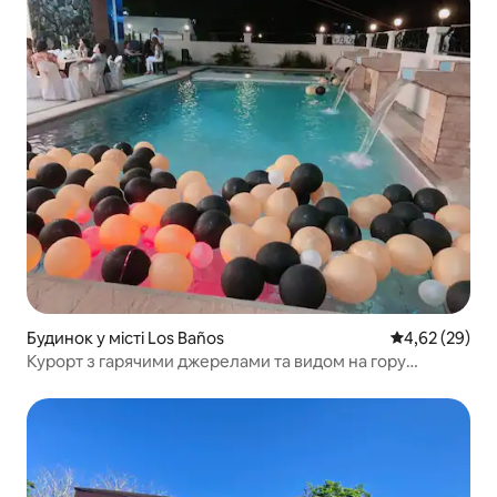
Будинок у місті Los Baños
Середня оцінк
4,62 (29)
Курорт з гарячими джерелами та видом на гору
Макілінг.