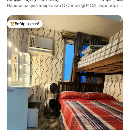
Найкраща ціна 5-зірковий Q Condo @ MOA, аеропорт,
казино
Вибір гостей
Топ вибір гостей