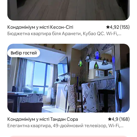
Кондомініум у місті Кесон-Сіті
Середня оцінка
4,92 (155)
Бюджетна квартира біля Аранети, Кубао QC. Wi-Fi,
басейн
Вибір гостей
Вибір гостей
Кондомініум у місті Тандан Сора
Середня оцінк
4,9 (168)
Елегантна квартира, 49-дюймовий телевізор, Wi-Fi,
Netflix, безкоштовний доступ до басейну