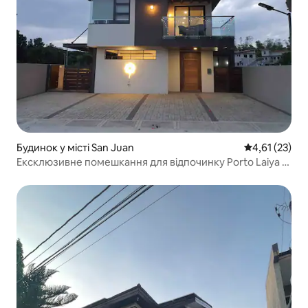
Будинок у місті San Juan
Середня оцінк
4,61 (23)
Ексклюзивне помешкання для відпочинку Porto Laiya з
басейном