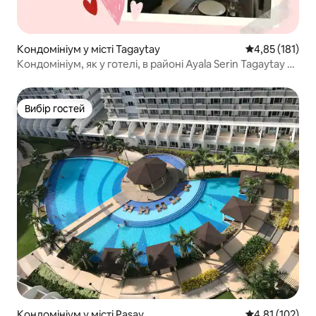
Кондомініум у місті Tagaytay
Середня оцінка
4,85 (181)
Кондомініум, як у готелі, в районі Ayala Serin Tagaytay з
Wi-Fi і Netflix
Вибір гостей
Вибір гостей
Кондомініум у місті Pasay
Середня оцінка
4,81 (102)