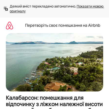
Перейти
Деякий вміст перекладено автоматично. 
Показати мовою 
до
оригіналу
вмісту
Перетворіть своє помешкання на Airbnb
Калабарсон: помешкання для
відпочинку з ліжком належної висоти