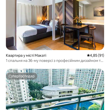
Квартира у місті Макаті
Середня оцінк
4,85 (91)
1 спальня на 36-му поверсі з професійним дизайном та
надшвидким Wi-Fi
Супергосподар
Супергосподар