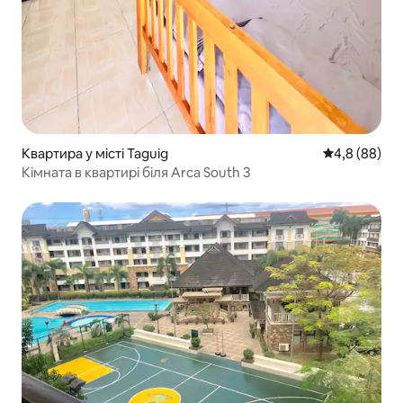
Квартира у місті Taguig
Середня оцін
4,8 (88)
Кімната в квартирі біля Arca South 3