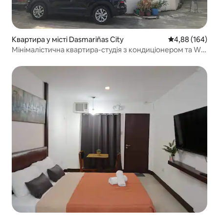
Квартира у місті Dasmariñas City
Середня оцінка:
4,88 (164)
Мінімалістична квартира-студія з кондиціонером та Wi-
Fi 50 Мбіт/с