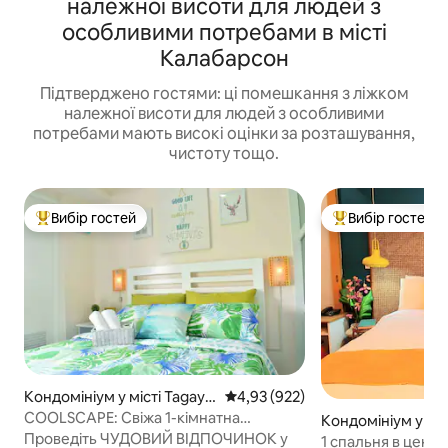
належної висоти для людей з
особливими потребами в місті
Калабарсон
Підтверджено гостями: ці помешкання з ліжком
належної висоти для людей з особливими
потребами мають високі оцінки за розташування,
чистоту тощо.
Вибір гостей
Вибір гостей
Топ вибір гостей
Топ вибір гостей
Кондомініум у місті Tagayt
Середня оцінка: 4,93 з 5, відгук
4,93 (922)
ay
COOLSCAPE: Свіжа 1-кімнатна
Кондомініум у міс
квартира + Netflix та WI-FI
Проведіть ЧУДОВИЙ ВІДПОЧИНОК у
1 спальня в центр