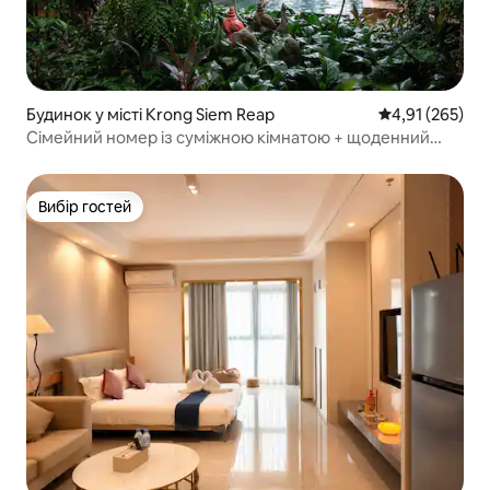
Будинок у місті Krong Siem Reap
Середня оцінка
4,91 (265)
Сімейний номер із суміжною кімнатою + щоденний
післяобідній чай
Вибір гостей
Вибір гостей