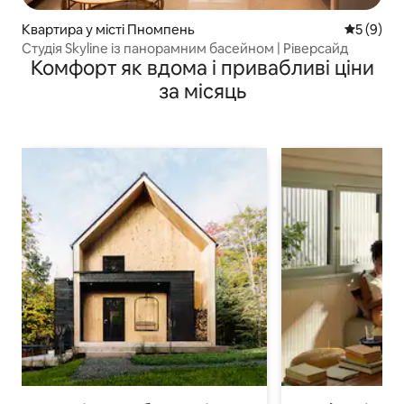
Квартира у місті Пномпень
Середня о
5 (9)
Студія Skyline із панорамним басейном | Ріверсайд
Комфорт як вдома і привабливі ціни
за місяць