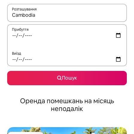
Розташування
Отримавши результати пошуку, використовуйте для навігації с
Прибуття
Виїзд
Пошук
Оренда помешкань на місяць
неподалік