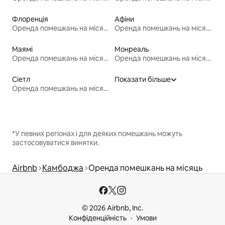
Флоренція
Афіни
Оренда помешкань на місяць
Оренда помешкань на місяць
Маямі
Монреаль
Оренда помешкань на місяць
Оренда помешкань на місяць
Сіетл
Показати більше
Оренда помешкань на місяць
*У певних регіонах і для деяких помешкань можуть
застосовуватися винятки.
Airbnb
Камбоджа
Оренда помешкань на місяць
© 2026 Airbnb, Inc.
Конфіденційність
Умови