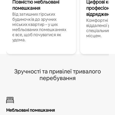
Повністю мебльовані
Цифрові кочі
помешкання
професіонал
відрядження
Від затишних гірських
будиночків до зручних
Комфортні по
міських квартир – у цих
віддаленої роб
мебльованих помешканнях
спеціальним 
є все, щоб почуватися як
місцем.
удома.
Зручності та привілеї тривалого
перебування
Мебльовані помешкання