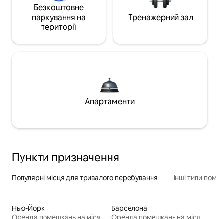
Безкоштовне
паркування на
Тренажерний зал
території
Апартаменти
Пункти призначення
Популярні місця для тривалого перебування
Інші типи по
Нью-Йорк
Барселона
Оренда помешкань на місяць
Оренда помешкань на місяць