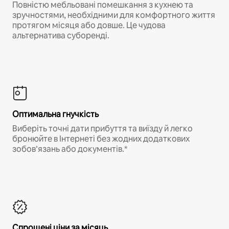
Повністю мебльовані помешкання з кухнею та
зручностями, необхідними для комфортного життя
протягом місяця або довше. Це чудова
альтернатива суборенді.
Оптимальна гнучкість
Виберіть точні дати прибуття та виїзду й легко
бронюйте в Інтернеті без жодних додаткових
зобов’язань або документів.*
Спрощені ціни за місяць