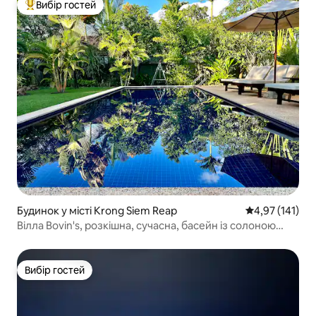
Вибір гостей
Топ вибір гостей
Будинок у місті Krong Siem Reap
Середня оцінка
4,97 (141)
Вілла Bovin's, розкішна, сучасна, басейн із солоною
водою
Вибір гостей
Вибір гостей