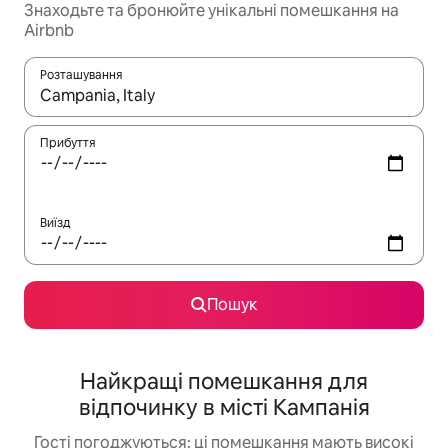
Знаходьте та бронюйте унікальні помешкання на
Airbnb
Розташування
Отримавши результати пошуку, використовуйте для навігації с
Прибуття
Виїзд
Пошук
Найкращі помешкання для
відпочинку в місті Кампанія
Гості погоджуються: ці помешкання мають високі