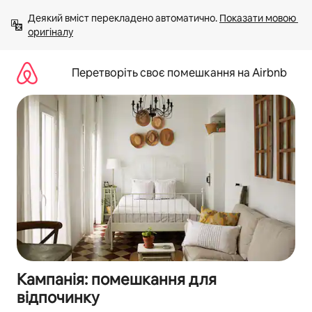
Перейти
Деякий вміст перекладено автоматично. 
Показати мовою 
до
оригіналу
вмісту
Перетворіть своє помешкання на Airbnb
Кампанія: помешкання для
відпочинку