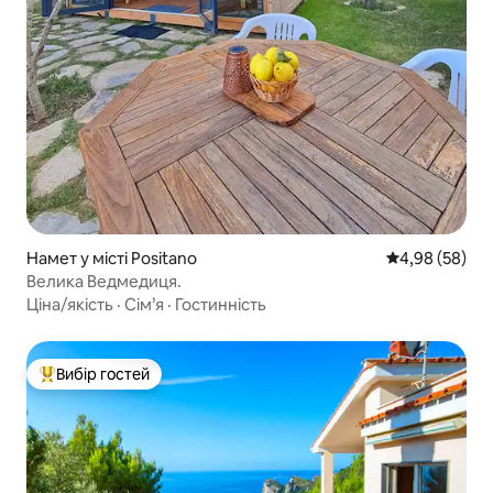
Намет у місті Positano
Середня оцінка
4,98 (58)
Велика Ведмедиця.
Ціна/якість
·
Сім’я
·
Гостинність
Вибір гостей
Топ вибір гостей