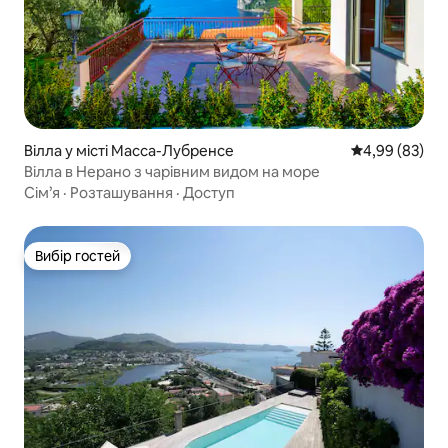
Вілла у місті Масса-Лубренсе
Середня оцінка
4,99 (83)
Вілла в Нерано з чарівним видом на море
Сім’я
·
Розташування
·
Доступ
Вибір гостей
Вибір гостей