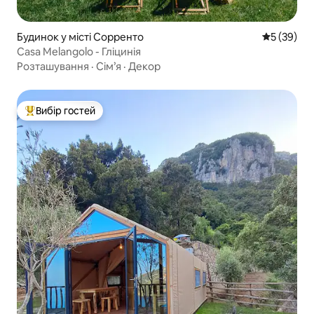
Будинок у місті Сорренто
Середня оц
5 (39)
Casa Melangolo - Гліцинія
Розташування
·
Сім’я
·
Декор
Вибір гостей
Топ вибір гостей