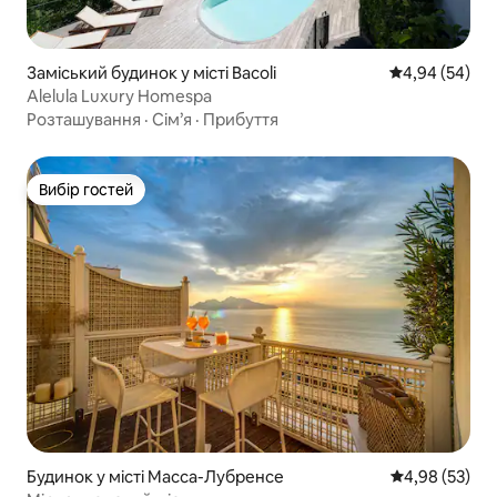
Заміський будинок у місті Bacoli
Середня оцінка
4,94 (54)
Alelula Luxury Homespa
Розташування
·
Сім’я
·
Прибуття
Вибір гостей
Вибір гостей
Будинок у місті Масса-Лубренсе
Середня оцінк
4,98 (53)