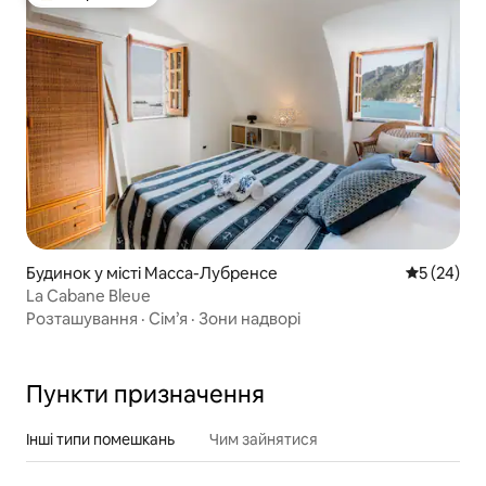
Топ вибір гостей
Будинок у місті Масса-Лубренсе
Середня оц
5 (24)
La Cabane Bleue
Розташування
·
Сім’я
·
Зони надворі
Пункти призначення
Інші типи помешкань
Чим зайнятися