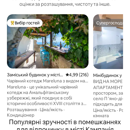
оцінки за розташування, чистоту та інше.
Вибір гостей
Супергосподар
Топ вибір гостей
Супергосподар
Заміський будинок у місті
Середня оцінка: 4,99 з 5, відгук
4,99 (216)
Мінібудинок у міст
Conca dei Marini
Sorrento
Чарівний котедж Mareluna з видом на
ВИД НА МОРЕ Мар
Капрі
Mareluna - це унікальний чарівний
АПАРТАМЕНТИ-СТ
котедж на Амальфітанському
простором, занурені в приморське
узбережжі, який поєднує в собі
село П 'яно-ді-С
історичні особливості XVIII століття з
підходить для р
сучасною розкішшю. Звідси
відпочинків або д
Розташування
·
Ціна/якість
·
Ціна/якість
·
Розт
відкривається приголомшливий
втекти від хаосу м
Кондиціонер
кімната
панорамний вид на море та елегантні
Популярні зручності в помешканнях
період відпочинк
інтер 'єри з такими деталями, як
море оснащений 
для відпочинку в місті Кампанія