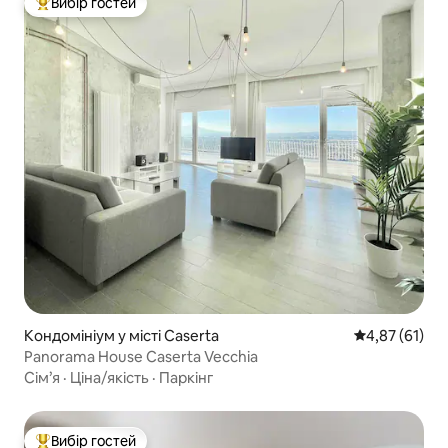
Вибір гостей
Топ вибір гостей
Кондомініум у місті Caserta
Середня оцінк
4,87 (61)
Panorama House Caserta Vecchia
Сім’я
·
Ціна/якість
·
Паркінг
Вибір гостей