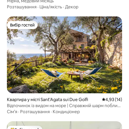
Мірна, медовий місяць
Розташування
·
Ціна/якість
·
Декор
Вибір гостей
Вибір гостей
Квартира у місті Sant'Agata sui Due Golfi
Середня оцінк
4,93 (14)
Відпочинок із видом на море | Справжній шарм поблизу
Позитано
Сім’я
·
Розташування
·
Кондиціонер