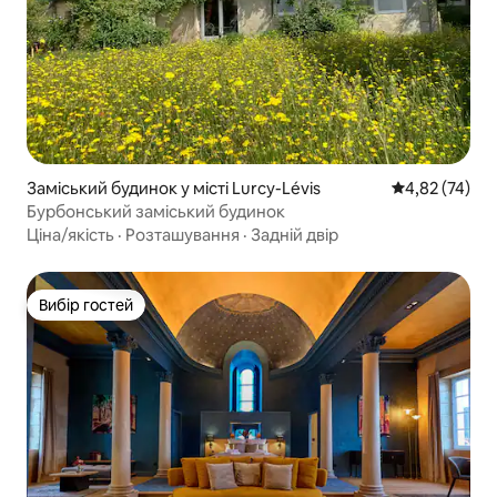
Заміський будинок у місті Lurcy-Lévis
Середня оцінк
4,82 (74)
Бурбонський заміський будинок
Ціна/якість
·
Розташування
·
Задній двір
Вибір гостей
Вибір гостей