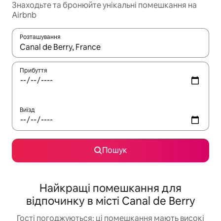
Знаходьте та бронюйте унікальні помешкання на
Airbnb
Розташування
Отримавши результати пошуку, використовуйте для навігації с
Прибуття
Виїзд
Пошук
Найкращі помешкання для
відпочинку в місті Canal de Berry
Гості погоджуються: ці помешкання мають високі