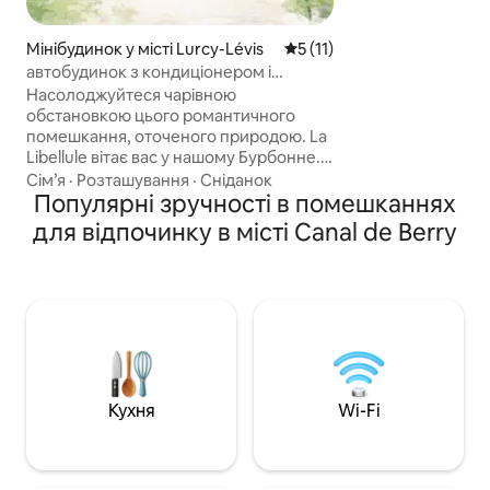
насолоджуйтеся 
ванною, ідеально
цілий рік у спокій
Мінібудинок у місті Lurcy-Lévis
Середня оцінка: 5 з 5, відгу
5 (11)
Окремий туалет г
автобудинок з кондиціонером і
Усе тут створено 
приватним спа-салоном у сільській
Насолоджуйтеся чарівною
щоб перебування 
місцевості
обстановкою цього романтичного
природою.
помешкання, оточеного природою. La
Libellule вітає вас у нашому Бурбонне.
Насолоджуйтеся спокоєм і шармом
Сім’я
·
Розташування
·
Сніданок
нашого комфортного трейлера в
Популярні зручності в помешканнях
Люрсі-Леві. Поруч із кількома
для відпочинку в місті Canal de Berry
туристичними об'єктами, нашим
прекрасним дубовим гаєм у лісі
Тронсе та його ставками, а також гаєм
у Лурсі, недалеко від Street Art City,
автомобільного автодрому, пішохідних
маршрутів тощо. Фірмові страви
нашого регіону: паштет із картоплею,
помпе з грибонами тощо. До зустрічі!
Кухня
Wi-Fi