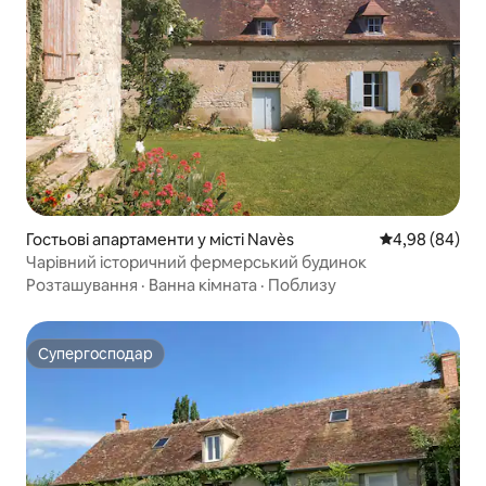
Гостьові апартаменти у місті Navès
Середня оцінка
4,98 (84)
Чарівний історичний фермерський будинок
Розташування
·
Ванна кімната
·
Поблизу
Супергосподар
Супергосподар