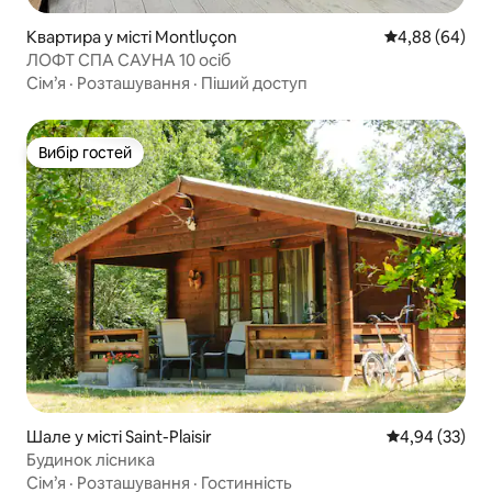
Квартира у місті Montluçon
Середня оцінка
4,88 (64)
ЛОФТ СПА САУНА 10 осіб
Сім’я
·
Розташування
·
Піший доступ
Вибір гостей
Вибір гостей
Шале у місті Saint-Plaisir
Середня оцінк
4,94 (33)
Будинок лісника
Сім’я
·
Розташування
·
Гостинність