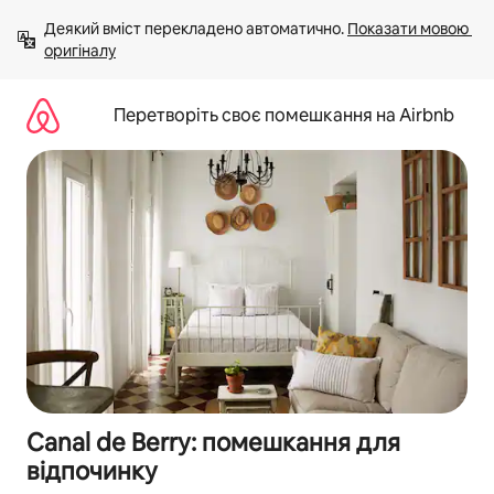
Перейти
Деякий вміст перекладено автоматично. 
Показати мовою 
до
оригіналу
вмісту
Перетворіть своє помешкання на Airbnb
Canal de Berry: помешкання для
відпочинку