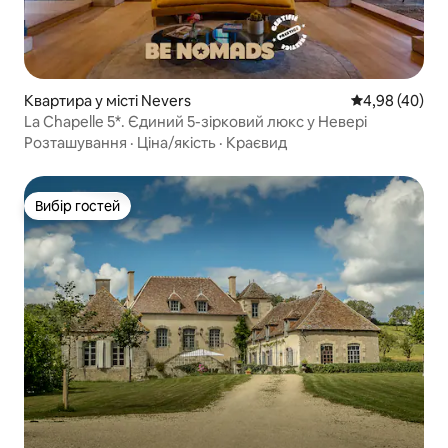
Квартира у місті Nevers
Середня оцінка
4,98 (40)
La Chapelle 5*. Єдиний 5-зірковий люкс у Невері
Розташування
·
Ціна/якість
·
Краєвид
Вибір гостей
Вибір гостей