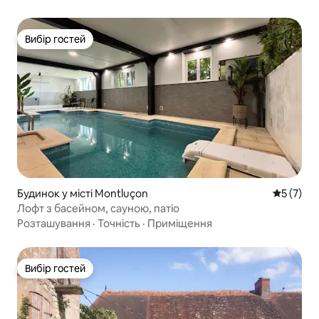
Вибір гостей
Вибір гостей
Будинок у місті Montluçon
Середня о
5 (7)
Лофт з басейном, сауною, патіо
Розташування
·
Точність
·
Приміщення
Вибір гостей
Вибір гостей