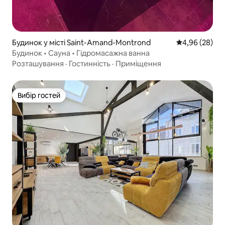
Будинок у місті Saint-Amand-Montrond
Середня оцінка
4,96 (28)
Будинок • Сауна • Гідромасажна ванна
Розташування
·
Гостинність
·
Приміщення
Вибір гостей
Вибір гостей