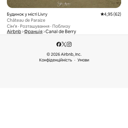
Будинок у місті Livry
Середня оцінк
4,95 (62)
Château de Paraize
Сім’я
·
Розташування
·
Поблизу
Airbnb
Франція
Canal de Berry
© 2026 Airbnb, Inc.
Конфіденційність
Умови