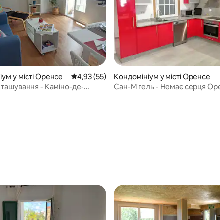
ум у місті Оренсе
Середня оцінка: 4,93 з 5, відгуки: 55
4,93 (55)
Кондомініум у місті Оренсе
зташування - Каміно-де-
Сан-Мігель - Немає серця Ор
 5, відгуки: 22