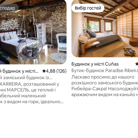
осподар
Вибір гостей
осподар
Вибір гостей
Будинок у місті Cuñas
С
Бутик-будинок Paradise Ribeir
 будинок у місті
Середня оцінка: 4,88 з 5, відгуки: 126
4,88 (126)
Ласкаво просимо до нашого
 заміський будинок із
розкішного заміського будинк
VUT -OR-000661
XARREIRA, розташований у
Рибейра-Сакра! Насолоджуйтеся
АРСЕЛЬ, це теплий і
вражаючим видом на каньйо на
абельний маленький
Міньо та Кабу-ду-Мунду з на
еально
чарівного сільського будинку
 для відпочинку та від
помешкання, оточене пишни
 як для піших прогулянок і їзди
виноградниками та садом, н
педі. Він має два поверхи,
5, відгуки: 169
натуралізмом, пропонує неза
 першому поверсі та ванну
враження від відпочинку. Розташоване
а також вітальню та балкон на
всього за 300 метрів від крас
поверсі. Також крита тераса