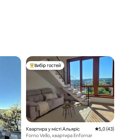
Вибір гостей
Топ вибір гостей
Квартира у місті Альяріс
Середня оцінка: 5,0 
5,0 (43)
Forno Vello, квартира Enfornar