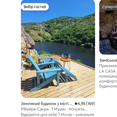
Вибір гостей
Суперг
Вибір гостей
Суперг
Заміський
Marcelle
Приємний
барбекю 
LA CASA 
помешканні М
комфорт
будиночок з видом на гори, ід
підходить
'єднання,
на велоси
Земляний будинок у місті G
Середня оцінка: 4,95 з 
4,95 (169)
кухню на
uxeva
Рібейра-Сакра · 7 Мурас · Ночуйте
кімнату, 
серед виноградників
Відкрийте для себе 7 Muras – унікальне
першому 