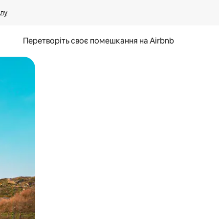
лу
Перетворіть своє помешкання на Airbnb
и дотику та гортання.