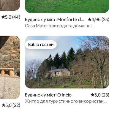
Середня оцінка: 5,0 з 5, відгуки: 44
5,0 (44)
Будинок у місті Monforte de
Середня оцінка: 4,96 з
4,96 (25)
Lemos
Casa Mato: природа та домашні
тварини в Соуту-Алегрі
Вибір гостей
Вибір гостей
Будинок у місті O Incio
Середня оцінка: 5,0 
5,0 (23)
Житло для туристичного використання
Середня оцінка: 5,0 з 5, відгуки: 22
5,0 (22)
«O Poleiro» VUT-LU-004098