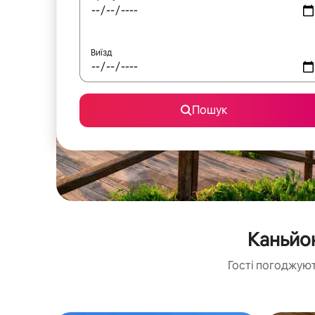
Виїзд
Пошук
Каньйон
Гості погоджуют