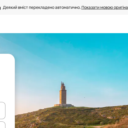
Деякий вміст перекладено автоматично. 
Показати мовою оригіна
я навігації сторінкою клавіші зі стрілками вгору та вниз або жест