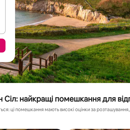
 Сіл: найкращі помешкання для ві
ься: ці помешкання мають високі оцінки за розташування, 