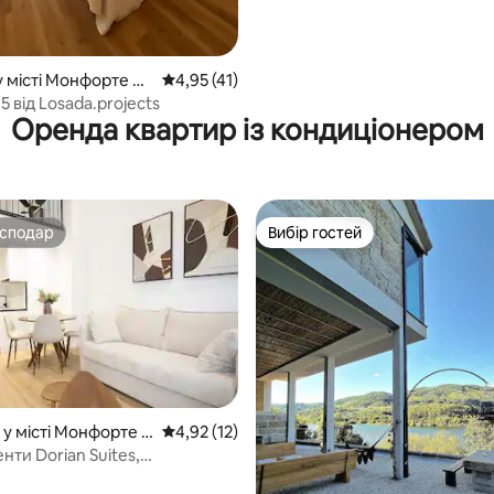
у місті Монфорте де
Середня оцінка: 4,95 з 5, відгуки: 41
4,95 (41)
5 від Losada.projects
Оренда квартир із кондиціонером
осподар
Вибір гостей
осподар
Вибір гостей
5, відгуки: 248
 у місті Монфорте д
Середня оцінка: 4,92 з 5, відгуки: 12
4,92 (12)
ти Dorian Suites,
нти з однією