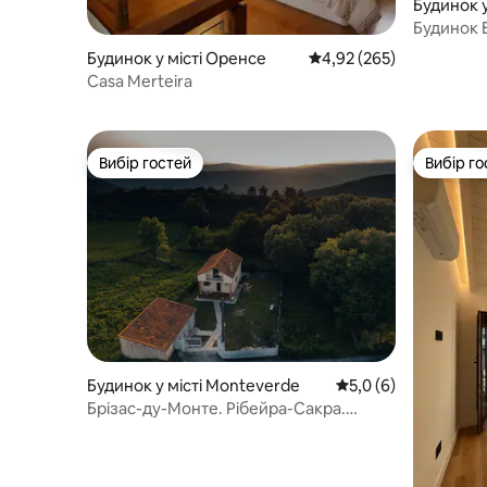
Будинок E
Сакра
Будинок у місті Оренсе
Середня оцінка: 4,92 з 
4,92 (265)
Casa Merteira
Вибір гостей
Вибір го
Вибір гостей
Вибір го
Будинок у місті Monteverde
Середня оцінка: 5,0 
5,0 (6)
Брізас-ду-Монте. Рібейра-Сакра.
Будинок у горах