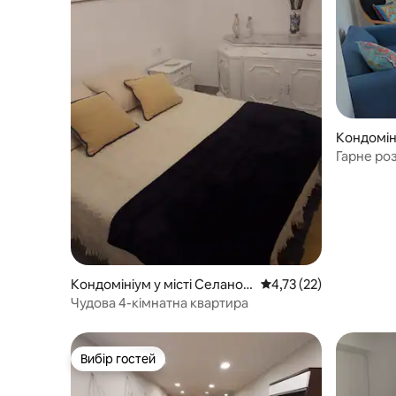
Кондоміні
Гарне ро
Сантьяго
Кондомініум у місті Селанов
Середня оцінка: 4,73 з
4,73 (22)
а
Чудова 4-кімнатна квартира
Вибір гостей
Вибір гостей