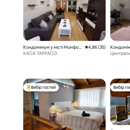
Кондомініум у місті Монфор
Середня оцінка: 4,86 з
4,86 (35)
Кондомін
те де Лемос
те де Ле
КАСА ТАРРАСО.
Централь
Есколапіо
Вибір гостей
Вибір го
Топ вибір гостей
Вибір го