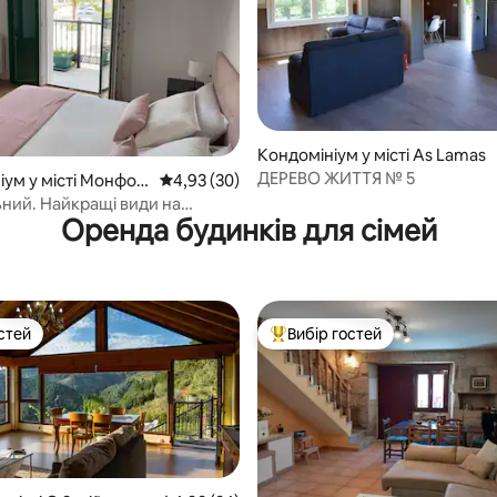
Кондомініум у місті As Lamas
ДЕРЕВО ЖИТТЯ № 5
 5, відгуки: 35
іум у місті Монфор
Середня оцінка: 4,93 з 5, відгуки: 30
4,93 (30)
мос
ний. Найкращі види на
Оренда будинків для сімей
с!
стей
Вибір гостей
стей
Топ вибір гостей