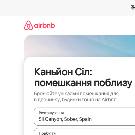
Перейти
до
вмісту
Каньйон Сіл:
помешкання поблизу
Бронюйте унікальні помешкання для
відпочинку, будинки тощо на Airbnb
Розташування
Отримавши результати пошуку, використовуйте дл
Прибуття