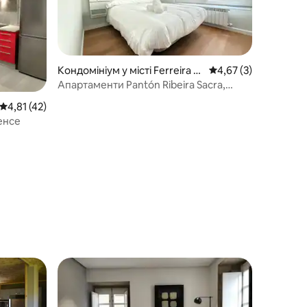
Кондомініум у місті Ferreira d
Середня оцінка: 4,67 
4,67 (3)
e Pantón
Апартаменти Pantón Ribeira Sacra,
апартаменти...
Середня оцінка: 4,81 з 5, відгуки: 42
4,81 (42)
енсе