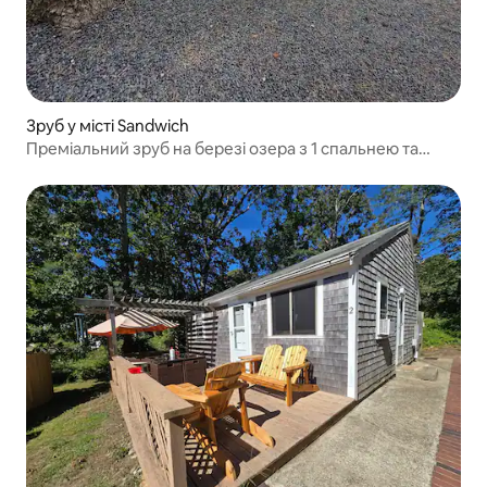
Зруб у місті Sandwich
Преміальний зруб на березі озера з 1 спальнею та
верандою для сну