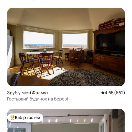
Зруб у місті Фалмут
Середня оцінка:
4,65 (662)
Гостьовий будинок на березі
Вибір гостей
Топ вибір гостей