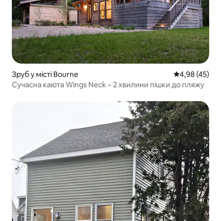
Зруб у місті Bourne
Середня оцінк
4,98 (45)
Сучасна каюта Wings Neck – 2 хвилини пішки до пляжу