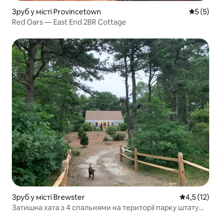
Зруб у місті Provincetown
Середня о
5 (5)
Red Oars — East End 2BR Cottage
Зруб у місті Brewster
Середня оцін
4,5 (12)
Затишна хата з 4 спальнями на території парку штату
Нікерсон