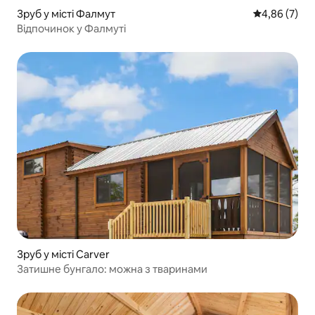
Зруб у місті Фалмут
Середня оцін
4,86 (7)
Відпочинок у Фалмуті
Зруб у місті Carver
Затишне бунгало: можна з тваринами