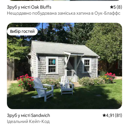
Зруб у місті Oak Bluffs
Середня о
5 (8)
Нещодавно побудована заміська хатина в Оук-Блаффс
Вибір гостей
Вибір гостей
Зруб у місті Sandwich
Середня оцінк
4,91 (81)
Ідеальний Кейп-Код