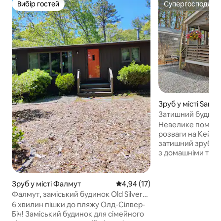
Вибір гостей
Супергосподар
Вибір гостей
Супергосподар
Зруб у місті Sand
Затишний будино
| Басейн, пляж і с
Невелике помешк
розваги на Кейп-К
затишний зруб, 
з домашніми твар
Peters Pond, се
містечку. Найкращ
максимум шість,
Зруб у місті Фалмут
Середня оцінка: 4,94 з 5, відгу
4,94 (17)
використовувати 
Фалмут, заміський будинок Old Silver
ваших послуг дві 
Beach, 6 хвилин пішки!
6 хвилин пішки до пляжу Олд-Сілвер-
і опалення, облад
Біч! Заміський будинок для сімейного
телевізори з ба