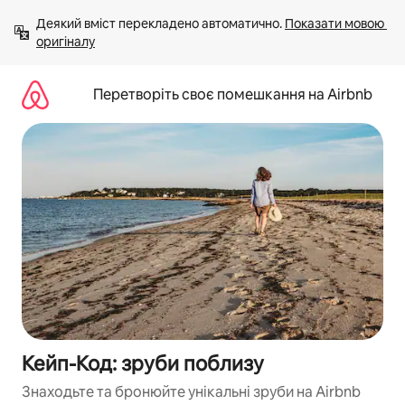
Перейти
Деякий вміст перекладено автоматично. 
Показати мовою 
до
оригіналу
вмісту
Перетворіть своє помешкання на Airbnb
Кейп-Код: зруби поблизу
Знаходьте та бронюйте унікальні зруби на Airbnb