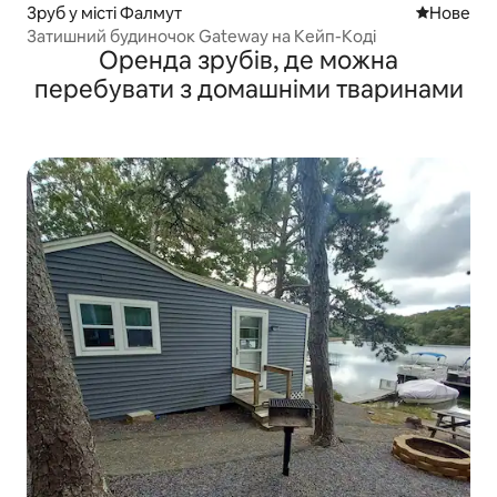
Зруб у місті Фалмут
Нове місц
Нове
Затишний будиночок Gateway на Кейп-Коді
Оренда зрубів, де можна
перебувати з домашніми тваринами