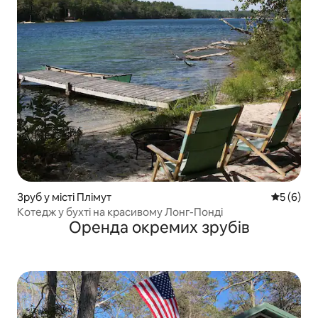
Зруб у місті Плімут
Середня о
5 (6)
Котедж у бухті на красивому Лонг-Понді
Оренда окремих зрубів