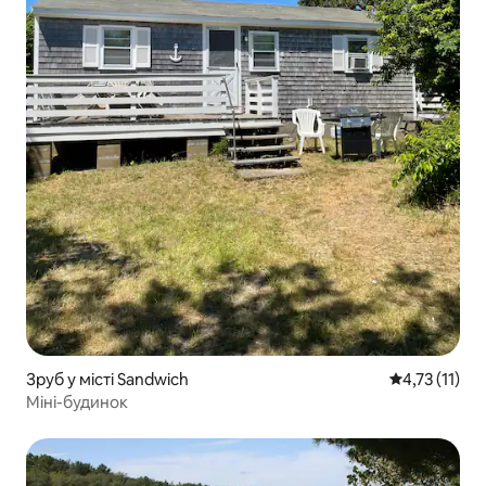
Зруб у місті Sandwich
Середня оцінк
4,73 (11)
Міні-будинок