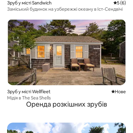
Зруб у місті Sandwich
Середня о
5 (6)
Заміський будинок на узбережжі океану в Іст-Сендвічі
Зруб у місті Wellfleet
Нове місц
Нове
Мідія в The Sea Shells
Оренда розкішних зрубів