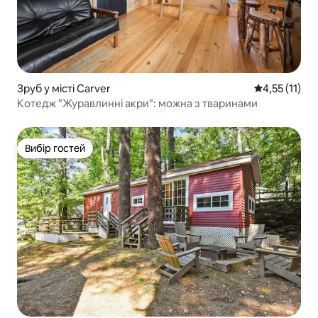
Зруб у місті Carver
Середня оцінк
4,55 (11)
Котедж "Журавлинні акри": можна з тваринами
Вибір гостей
Вибір гостей