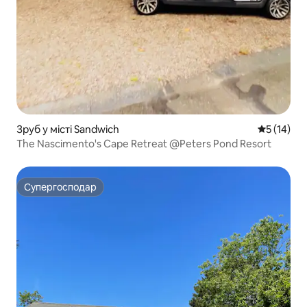
Зруб у місті Sandwich
Середня оц
5 (14)
The Nascimento's Cape Retreat @Peters Pond Resort
Супергосподар
Супергосподар