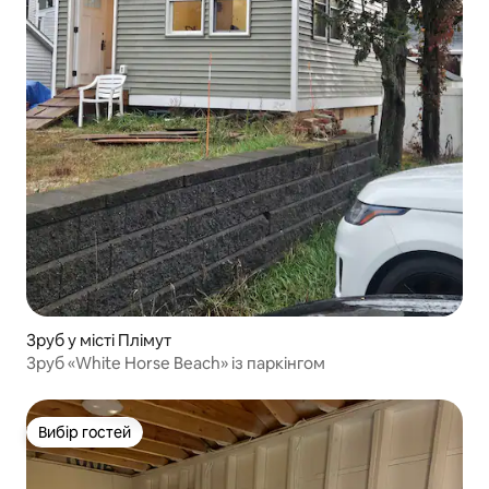
Зруб у місті Плімут
Зруб «White Horse Beach» із паркінгом
Вибір гостей
Вибір гостей