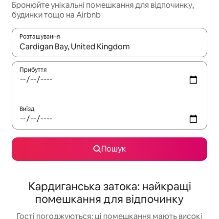
Бронюйте унікальні помешкання для відпочинку,
будинки тощо на Airbnb
Розташування
Отримавши результати пошуку, використовуйте для навігації с
Прибуття
Виїзд
Пошук
Кардиганська затока: найкращі
помешкання для відпочинку
Гості погоджуються: ці помешкання мають високі