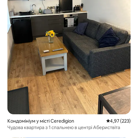
Кондомініум у місті Ceredigion
Середня оцінка
4,97 (223)
Чудова квартира з 1 спальнею в центрі Абериствіта