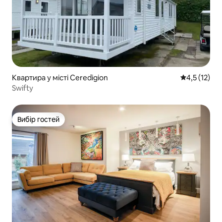
Квартира у місті Ceredigion
Середня оцін
4,5 (12)
Swifty
Вибір гостей
Вибір гостей