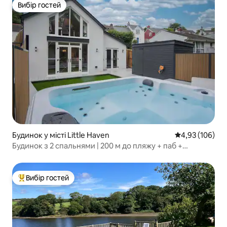
Вибір гостей
Вибір гостей
Будинок у місті Little Haven
Середня оцінка
4,93 (106)
Будинок з 2 спальнями | 200 м до пляжу + паб +
прибережна стежка
Вибір гостей
Топ вибір гостей