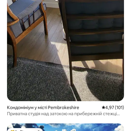
Кондомініум у місті Pembrokeshire
Середня оцінка
4,97 (101)
Приватна студія над затокою на прибережній стежці
Пембс.