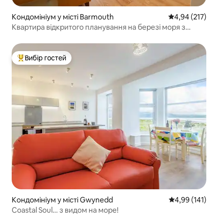
Кондомініум у місті Barmouth
Середня оцінка
4,94 (217)
Квартира відкритого планування на березі моря з
безкоштовним паркуванням
Вибір гостей
Топ вибір гостей
Кондомініум у місті Gwynedd
Середня оцінка
4,99 (141)
Coastal Soul… з видом на море!