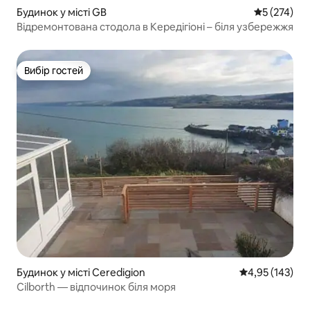
Будинок у місті GB
Середня оці
5 (274)
Відремонтована стодола в Кередігіоні – біля узбережжя
Вибір гостей
Вибір гостей
Будинок у місті Ceredigion
Середня оцінка
4,95 (143)
Cilborth — відпочинок біля моря