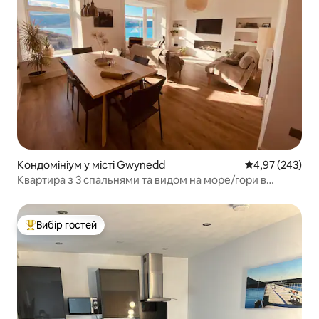
Кондомініум у місті Gwynedd
Середня оцінка:
4,97 (243)
Квартира з 3 спальнями та видом на море/гори в
Бармауті
Вибір гостей
Топ вибір гостей