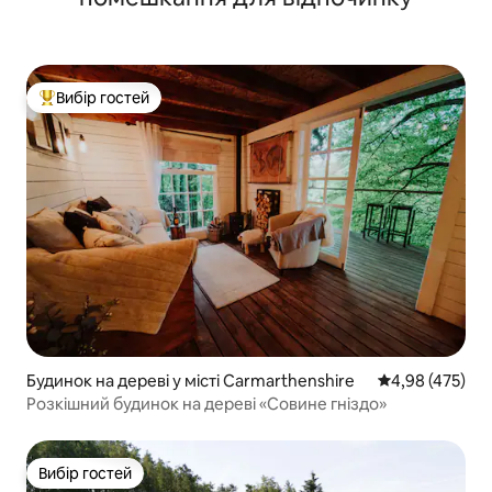
Вибір гостей
Топ вибір гостей
Будинок на дереві у місті Carmarthenshire
Середня оцінка:
4,98 (475)
Розкішний будинок на дереві «Совине гніздо»
Вибір гостей
Вибір гостей