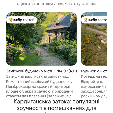
оцінки за розташування, чистоту та інше.
Вибір гостей
Вибір гостей
Топ вибір гостей
Топ вибір гостей
Заміський будинок у місті P
Середня оцінка: 4,97 з 5, відгук
4,97 (491)
Будинок у місті Tr
embrokeshire
Затишний валлійський заміський
Котедж на вершин
будинок на ідилічній території площею
з панорамним ви
Романтичний заміський будиночок у
Відкрийте для с
3 акри
Пемброкширі на красивій території
панорамний вид 
площею 3 акра з сауною, природним
заходи сонця та 
ставком для плавання (залежить від
розкішному відр
Кардиганська затока: популярні
дощу), ігровою кімнатою та каяками.
заміському будин
Пагорб ходить по порогу, неподалік є
спальнями. Завд
зручності в помешканнях для
приголомшливі пляжі та скелі.
розташуванню в з