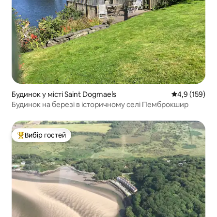
Будинок у місті Saint Dogmaels
Середня оцінк
4,9 (159)
Будинок на березі в історичному селі Пемброкшир
Вибір гостей
Топ вибір гостей