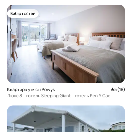
Вибір гостей
Вибір гостей
Квартира у місті Powys
Середня оц
5 (18)
Люкс 8 – готель Sleeping Giant – готель Pen Y Cae