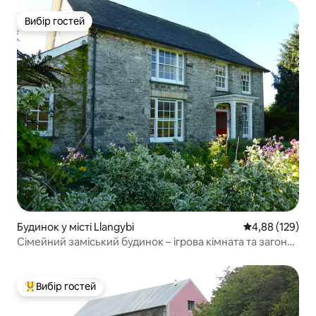
Вибір гостей
Вибір гостей
Будинок у місті Llangybi
Середня оцінка
4,88 (129)
Сімейний заміський будинок – ігрова кімната та загон
для собак
Вибір гостей
Топ вибір гостей