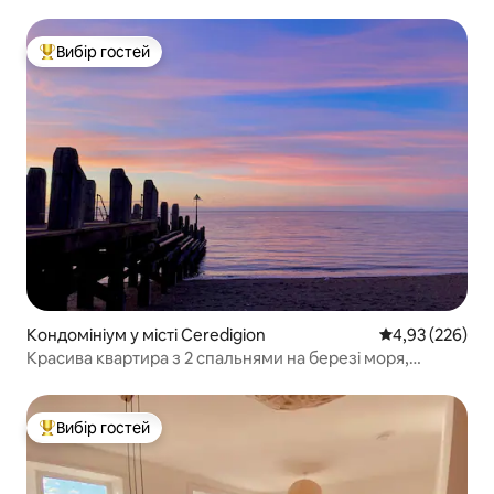
Вибір гостей
Топ вибір гостей
Кондомініум у місті Ceredigion
Середня оцінка:
4,93 (226)
Красива квартира з 2 спальнями на березі моря,
Абериствіт
Вибір гостей
Топ вибір гостей