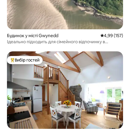
Будинок у місті Gwynedd
Середня оцінка
4,99 (157)
Ідеально підходить для сімейного відпочинку в
Сноудонії.
Вибір гостей
Топ вибір гостей