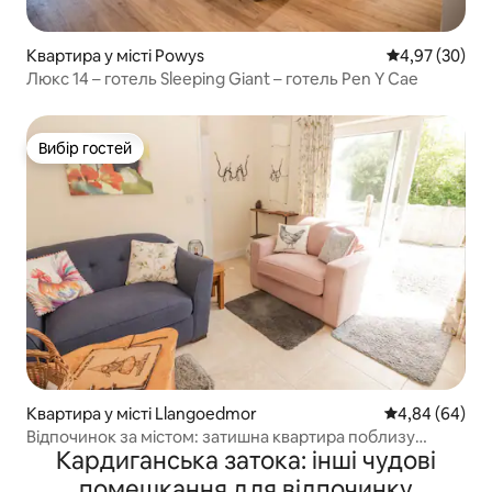
Квартира у місті Powys
Середня оцінк
4,97 (30)
Люкс 14 – готель Sleeping Giant – готель Pen Y Cae
Вибір гостей
Вибір гостей
Квартира у місті Llangoedmor
Середня оцінка
4,84 (64)
Відпочинок за містом: затишна квартира поблизу
Кардиганська затока: інші чудові
Кардігана
помешкання для відпочинку