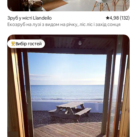
Зруб у місті Llandeilo
Середня оцінка
4,98 (132)
Екозруб на лузі з видом на річку, ліс ліс і захід сонця
Вибір гостей
Топ вибір гостей