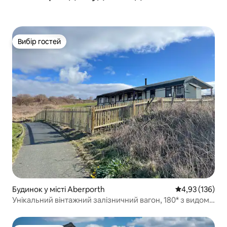
Вибір гостей
Вибір гостей
Будинок у місті Aberporth
Середня оцінка
4,93 (136)
Унікальний вінтажний залізничний вагон, 180* з видом
на море