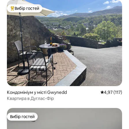
Вибір гостей
Топ вибір гостей
Кондомініум у місті Gwynedd
Середня оцінка
4,97 (117)
Квартира в Дуглас-Фір
Вибір гостей
Вибір гостей