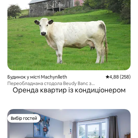
Будинок у місті Machynlleth
Середня оцінка:
4,88 (258)
Переобладнана стодола Beudy Banc з
Оренда квартир із кондиціонером
приголомшливими краєвидами
Вибір гостей
Вибір гостей