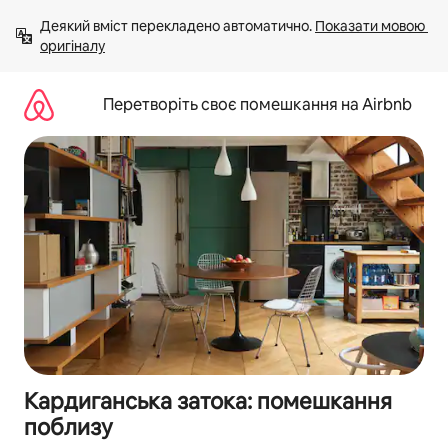
Перейти
Деякий вміст перекладено автоматично. 
Показати мовою 
до
оригіналу
вмісту
Перетворіть своє помешкання на Airbnb
Кардиганська затока: помешкання
поблизу