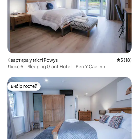
Квартира у місті Powys
Середня оц
5 (18)
Люкс 6 – Sleeping Giant Hotel – Pen Y Cae Inn
Вибір гостей
Вибір гостей