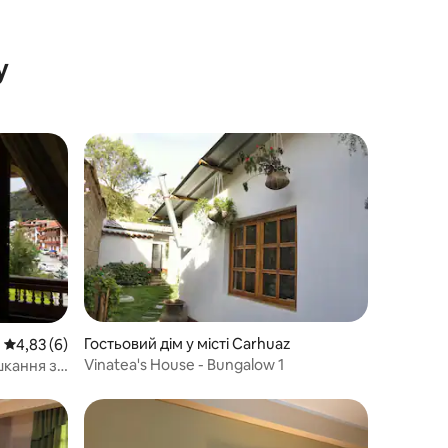
у
Гостьовий дім у місті Carhuaz
Середня оцінка: 4,83 з 5, відгуки: 6
4,83 (6)
Vinatea's House - Bungalow 1
шкання з