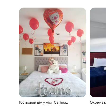
Гостьовий дім у місті Carhuaz
Окрема кі