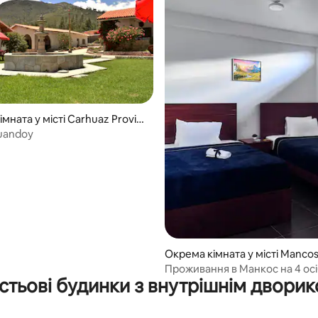
мната у місті Carhuaz Provin
uandoy
Окрема кімната у місті Manco
Проживання в Манкос на 4 осі
стьові будинки з внутрішнім двори
на Уаскаран