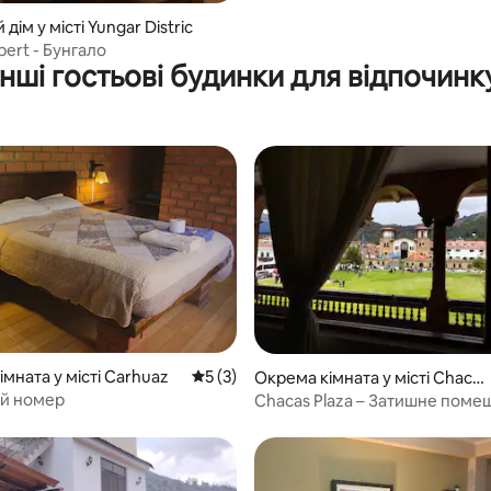
дім у місті Yungar Distric
bert - Бунгало
Інші гостьові будинки для відпочинк
з 5, відгуки: 3
мната у місті Carhuaz
Середня оцінка: 5 з 5, відгуки: 3
5 (3)
Окрема кімната у місті Chaca
s
й номер
Chacas Plaza – Затишне поме
балконом.