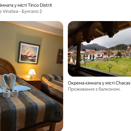
мната у місті Tinco Distrit
e Vinatea - Бунгало 2
Окрема кімната у місті Chacas
Проживання з балконом.