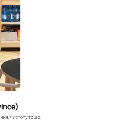
ince)
ання, чистоту тощо.