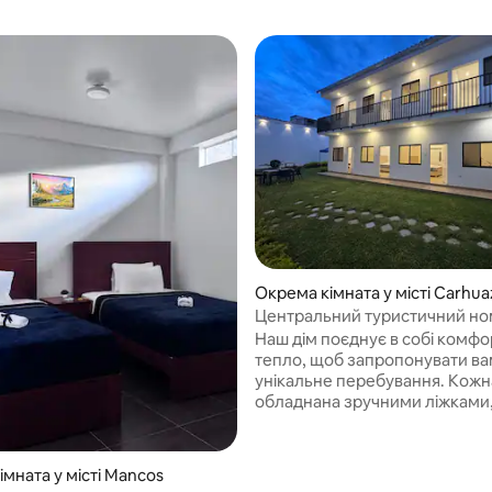
Окрема кімната у місті Carhua
Центральний туристичний но
Кархуасі
Наш дім поєднує в собі комфор
тепло, щоб запропонувати ва
унікальне перебування. Кожн
обладнана зручними ліжками
окремою ванною кімнатою,
телевізором та функціональ
меблями, які забезпечать ко
мната у місті Mancos
вашого перебування. Особли