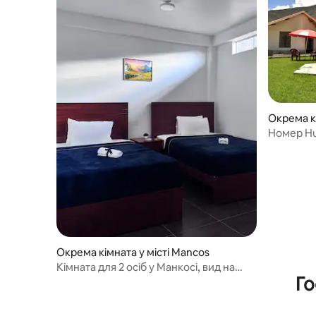
Окрема кі
ce
Номер H
Окрема кімната у місті Mancos
Кімната для 2 осіб у Манкосі, вид на
Го
снігову гірську вершину, приватна
ванна кімната