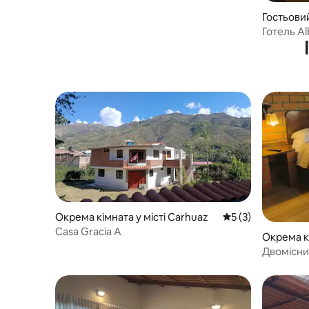
Гостьовий 
Готель Al
Окрема кімната у місті Carhuaz
Середня оцінка: 5 
5 (3)
Casa Gracia A
Окрема кі
Двомісни