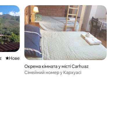
z
Нове місце для розміщення
Нове
Окрема кімната у місті Carhuaz
Сімейний номер у Кархуасі