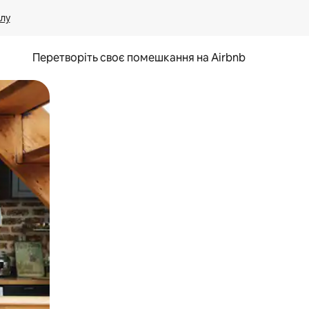
лу
Перетворіть своє помешкання на Airbnb
и дотику та гортання.