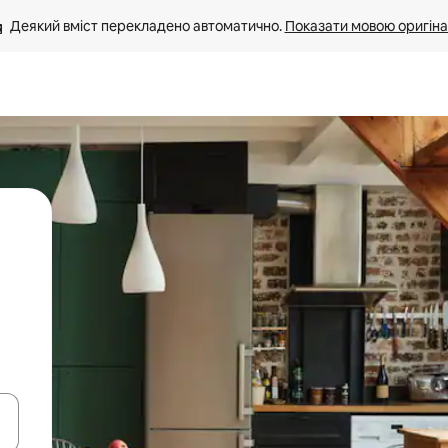
Деякий вміст перекладено автоматично. 
Показати мовою оригіна
я навігації сторінкою клавіші зі стрілками вгору та вниз або жест