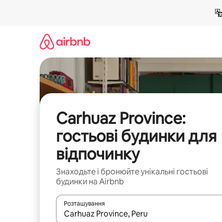
Перейти
до
вмісту
Carhuaz Province:
гостьові будинки для
відпочинку
Знаходьте і бронюйте унікальні гостьові
будинки на Airbnb
Розташування
Отримавши результати пошуку, використовуйте дл