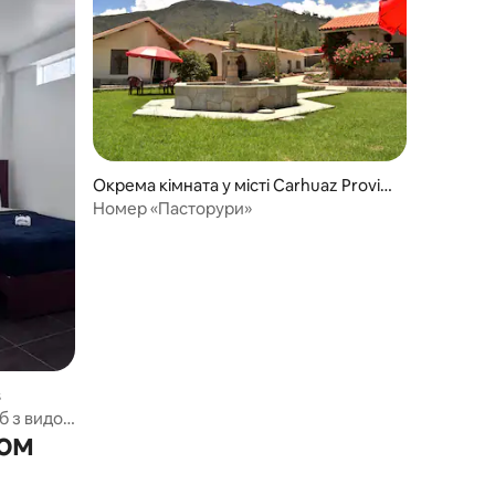
Окрема кімната у місті Carhuaz Provin
ce
Номер «Пасторури»
s
б з видом
ком