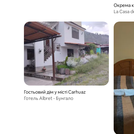
Окрема кі
La Casa d
Гостьовий дім у місті Carhuaz
Готель Albret - Бунгало