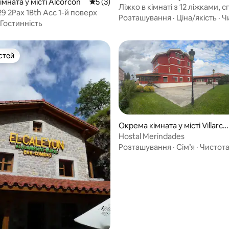
мната у місті Alcorcón
Середня оцінка: 5 з 5, відгуки: 3
5 (3)
ид
Ліжко в кімнаті з 12 ліжками, с
9 2Pax 1Bth Acc 1-й поверх
ванна кімната
Розташування
·
Ціна/якість
·
Ч
Гостинність
стей
стей
Окрема кімната у місті Villarca
yo
Hostal Merindades
Розташування
·
Сім’я
·
Чистот
 5, відгуки: 14