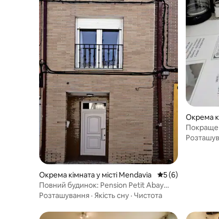
Окрема к
Покращен
IFEMA C
Розташу
Окрема кімната у місті Mendavia
Середня оцінка: 5 
5 (6)
Повний будинок: Pension Petit Abay
Mendavia **
Розташування
·
Якість сну
·
Чистота