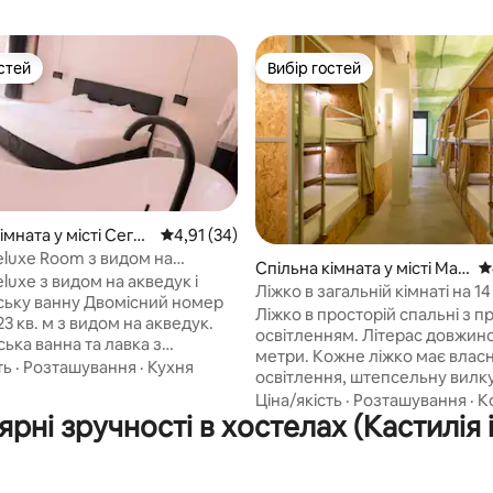
стей
Вибір гостей
стей
Вибір гостей
мната у місті Сегов
Середня оцінка: 4,91 з 5, відгуки: 34
4,91 (34)
luxe Room з видом на
5, відгуки: 307
Спільна кімната у місті Мад
С
uxe з видом на акведук і
рид
Ліжко в загальній кімнаті на 14
нську ванну Двомісний номер
Лофт Хаус Мадрид
Ліжко в просторій спальні з 
 кв. м з видом на акведук.
освітленням. Літерас довжин
ська ванна та лавка з
метри. Кожне ліжко має влас
. Ліжко розміру King size з
ть
·
Розташування
·
Кухня
освітлення, штепсельну вилку
існим матрацом і ковдрою для
USB та полицю. Кожен двояру
Ціна/якість
·
Розташування
·
К
 комфорту. Високошвидкісний
рні зручності в хостелах (Кастилія 
шторку в стилі затемнення дл
2-дюймовий світлодіодний
додаткового усамітнення, а т
 зі смарт-телевізором,
велика односпальна шухляда 
нер над тихою, індивідуально
ліжком, яку можна замкнути н
оване опалення та