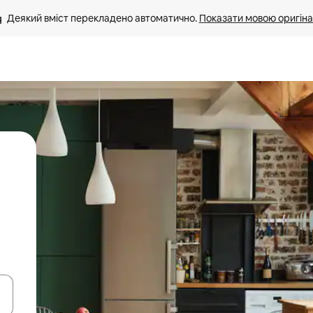
Деякий вміст перекладено автоматично. 
Показати мовою оригіна
я навігації сторінкою клавіші зі стрілками вгору та вниз або жест