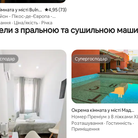
мната у місті Bulne
Середня оцінка: 4,95 з 5, відгуки: 73
4,95 (73)
йон - Пікос-де-Європа -
Кабралес
вання
·
Ціна/якість
·
Річка
ели з пральною та сушильною маш
осподар
Супергосподар
осподар
Супергосподар
Окрема кімната у місті Мадри
д
Номер Преміум з 8 ліжками XL 
2,00 м)
Розташування
·
Гостинність
·
Приміщення