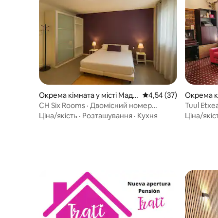
Окрема кімната у місті Мадр
Середня оцінка: 4,54 з
4,54 (37)
Окрема кі
ид
kao
CH Six Rooms · Двомісний номер
Tuul Etxea. Двомісний номер за 8 к
підвищеної комфортності
Більбао (
Ціна/якість
·
Розташування
·
Кухня
Ціна/якіс