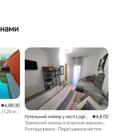
инами
Середня оцінка: 4,88 з 5, відгуки: 8
4,88 (8)
(1,20 м x
Готельний номер у місті Logro
Середня оцінка: 4,6
4,6 (5)
ño
Тримісний номер із власною ванною
кімнатою
Розташування
·
Пересування містом
·