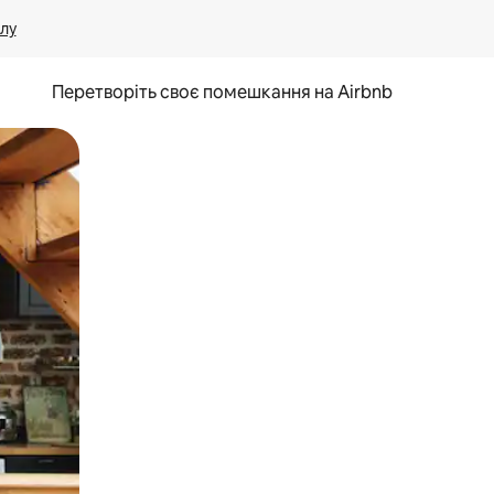
лу
Перетворіть своє помешкання на Airbnb
и дотику та гортання.