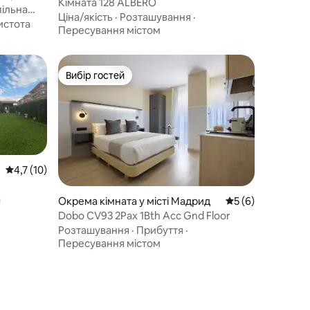
Кімната 128 ALBERO
пільна
Ціна/якість
·
Розташування
·
истота
Пересування містом
Вибір гостей
Вибір гостей
Середня оцінка: 4,7 з 5, відгуки: 10
4,7 (10)
а
Окрема кімната у місті Мадрид
Середня оцінка: 5
5 (6)
Dobo CV93 2Pax 1Bth Acc Gnd Floor
Розташування
·
Прибуття
·
Пересування містом