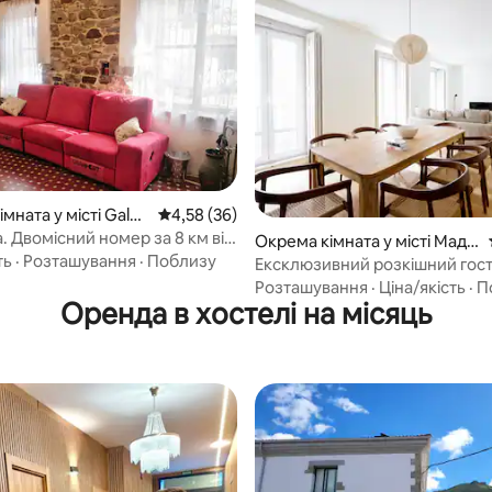
 5, відгуки: 37
мната у місті Galda
Середня оцінка: 4,58 з 5, відгуки: 36
4,58 (36)
м від
Окрема кімната у місті Мадр
2)
ть
·
Розташування
·
Поблизу
ид
Ексклюзивний розкішний гос
будинок у центрі Мадрида
Розташування
·
Ціна/якість
·
П
Оренда в хостелі на місяць