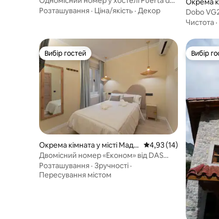
Одномісний номер у хостелі Puerta de
Окрема кі
Alcázar
Розташування
·
Ціна/якість
·
Декор
Dobo VG2
Чистота
·
Вибір гостей
Вибір го
Вибір гостей
Вибір го
Окрема кімната у місті Мадр
Середня оцінка: 4,93 з
4,93 (14)
ид
Двомісний номер «Економ» від DAS
Hosteles
Розташування
·
Зручності
·
Пересування містом