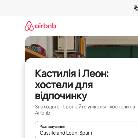
Перейти
до
вмісту
Кастилія і Леон:
хостели для
відпочинку
Знаходьте і бронюйте унікальні хостели на
Airbnb
Розташування
Отримавши результати пошуку, використовуйте дл