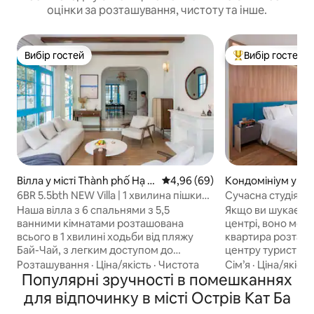
оцінки за розташування, чистоту та інше.
Вибір гостей
Вибір гостей
Вибір гостей
Топ вибір гостей
Вілла у місті Thành phố Hạ L
Середня оцінка: 4,96 з 5, відгу
4,96 (69)
Кондомініум у міс
ong
ố Hạ Long
6BR 5.5bth NEW Villa | 1 хвилина пішки
Сучасна студія на
до пляжу
моря•Ванна•Повн
Наша вілла з 6 спальнями з 5,5
Якщо ви шукаєте
ванними кімнатами розташована
центрі, воно мож
всього в 1 хвилині ходьби від пляжу
квартира розташо
Бай-Чай, з легким доступом до
центру туристичн
найпопулярніших туристичних місць
за 12 км від центр
Розташування
·
Ціна/якість
·
Чистота
Сім’я
·
Ціна/якість
(міжнародний круїзний порт Халонг,
Популярні зручності в помешканнях
поруч обмежена к
комплекс Sunworld Halong, нічний
а в спекотну пору
для відпочинку в місті Острів Кат Ба
ринок Халонг, нічний ринок Халонг.)
короткі відключе