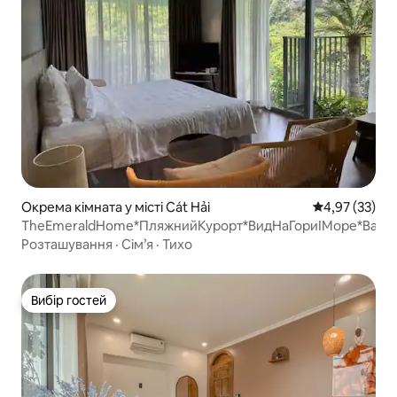
Окрема кімната у місті Cát Hải
Середня оцінк
4,97 (33)
TheEmeraldHome*ПляжнийКурорт*ВидНаГориІМоре*Ванн
Розташування
·
Сім’я
·
Тихо
Вибір гостей
Вибір гостей