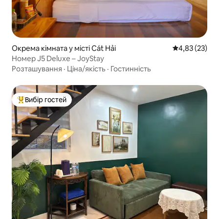
Окрема кімната у місті Cát Hải
Середня оцінк
4,83 (23)
Номер J5 Deluxe – JoyStay
Розташування
·
Ціна/якість
·
Гостинність
Вибір гостей
Топ вибір гостей