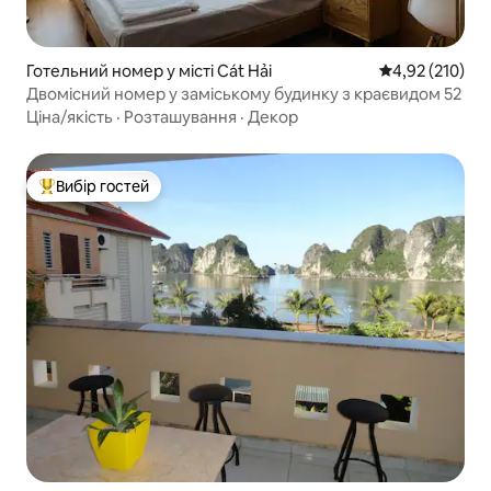
Готельний номер у місті Cát Hải
Середня оцінка
4,92 (210)
Двомісний номер у заміському будинку з краєвидом 52
Ціна/якість
·
Розташування
·
Декор
Вибір гостей
Топ вибір гостей