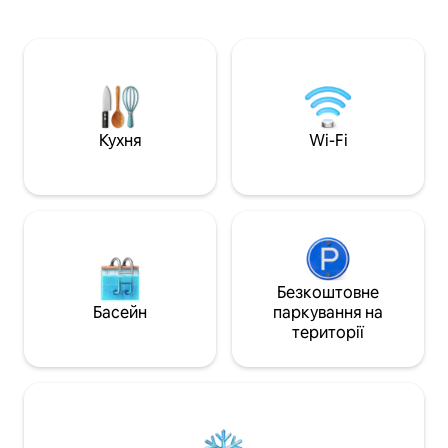
Ми пропонуємо високу приватність
Але якщо ви цінує
завдяки гнучким налаштуванням сну
морське повітря, 
для вашої подорожі з сім 'ями, друзями
прямо біля узбер
або корпоративними помешканнями з
круїзними портами
висококласним штрихом і спокійною
басейном, трена
атмосферою узбережжя. Приватний
центром і рестор
транспорт Одноденні круїзи в Халонг.
плату). Квартира ч
Квитки в парк розваг Sunworld.
зустріну вас із т
Кухня
Wi-Fi
Послуги з кейтерингу. Маршрути на
острові Катба.
Безкоштовне
Басейн
паркування на
території