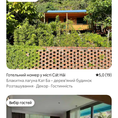
Топ вибір гостей
Готельний номер у місті Cát Hải
Середня оцін
5,0 (19)
Блакитна лагуна Кат Ба – дерев’яний будинок
Розташування
·
Декор
·
Гостинність
Вибір гостей
Вибір гостей