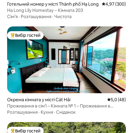
Готельний номер у місті Thành phố Hạ Long
Середня оцінка:
4,97 (300)
Ha Long Lily Homestay – Кімната 203
Сім’я
·
Розташування
·
Чистота
Вибір гостей
Топ вибір гостей
Окрема кімната у місті Cát Hải
Середня оцін
5,0 (48)
Проживання в сім'ї – Кімната № 1 – Проживання в
місцевій сім'ї
Розташування
·
Кухня
·
Сніданок
Вибір гостей