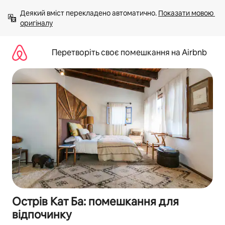
Перейти
Деякий вміст перекладено автоматично. 
Показати мовою 
до
оригіналу
вмісту
Перетворіть своє помешкання на Airbnb
Острів Кат Ба: помешкання для
відпочинку