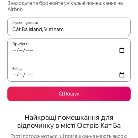
Знаходьте та бронюйте унікальні помешкання на
Airbnb
Розташування
Отримавши результати пошуку, використовуйте для навігації с
Прибуття
Виїзд
Пошук
Найкращі помешкання для
відпочинку в місті Острів Кат Ба
Гості погоджуються: ці помешкання мають високі