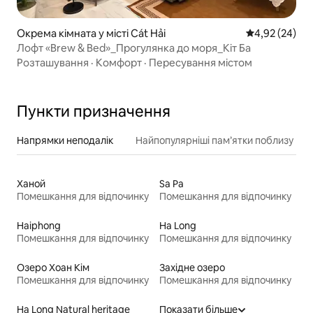
Окрема кімната у місті Cát Hải
Середня оцінк
4,92 (24)
Лофт «Brew & Bed»_Прогулянка до моря_Кіт Ба
Розташування
·
Комфорт
·
Пересування містом
Пункти призначення
Напрямки неподалік
Найпопулярніші пам’ятки поблизу
Ханой
Sa Pa
Помешкання для відпочинку
Помешкання для відпочинку
Haiphong
Ha Long
Помешкання для відпочинку
Помешкання для відпочинку
Озеро Хоан Кім
Західне озеро
Помешкання для відпочинку
Помешкання для відпочинку
Ha Long Natural heritage
Показати більше