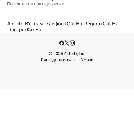
Помешкання для відпочинку
Airbnb
В'єтнам
Хайфон
Cat Hai Region
Cat Hai
Острів Кат Ба
© 2026 Airbnb, Inc.
Конфіденційність
Умови