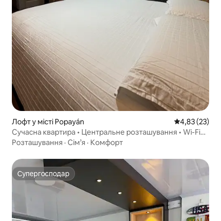
Лофт у місті Popayán
Середня оцінк
4,83 (23)
Сучасна квартира • Центральне розташування • Wi-Fi
900 Мбіт/с
Розташування
·
Сім’я
·
Комфорт
Супергосподар
Супергосподар