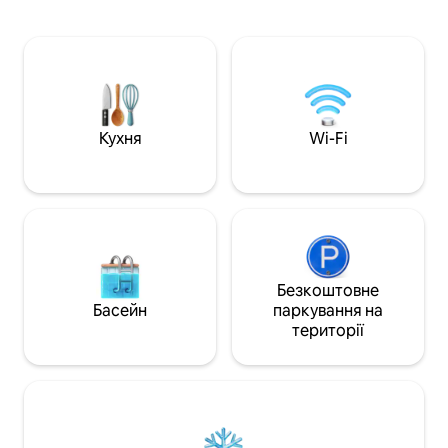
більше. Має водопостачання з питною
андинською павою
водою. Сигнал мобільного телефону
15 хвилин від цен
хороший. Він має вихід до річки. Він
Насолоджуйтеся 
знаходиться в 4 хвилинах від
гостинністю Марі
головного парку. В 3 кварталах
Себастьяна, а та
знаходиться рибальська зона та
сільськогосподар
ресторан. Є парапланеризм, верхова
їзда та послуги квадроциклів. Район
Кухня
Wi-Fi
дуже безпечний.
Безкоштовне
Басейн
паркування на
території