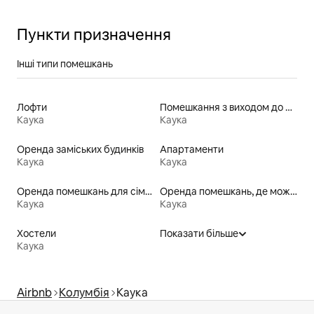
Пункти призначення
Інші типи помешкань
Лофти
Помешкання з виходом до озера
Каука
Каука
Оренда заміських будинків
Апартаменти
Каука
Каука
Оренда помешкань для сімей
Оренда помешкань, де можна перебувати з домашніми тваринами
Каука
Каука
Хостели
Показати більше
Каука
Airbnb
Колумбія
Каука