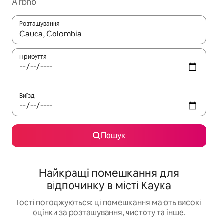
Airbnb
Розташування
Отримавши результати пошуку, використовуйте для навігації с
Прибуття
Виїзд
Пошук
Найкращі помешкання для
відпочинку в місті Каука
Гості погоджуються: ці помешкання мають високі
оцінки за розташування, чистоту та інше.