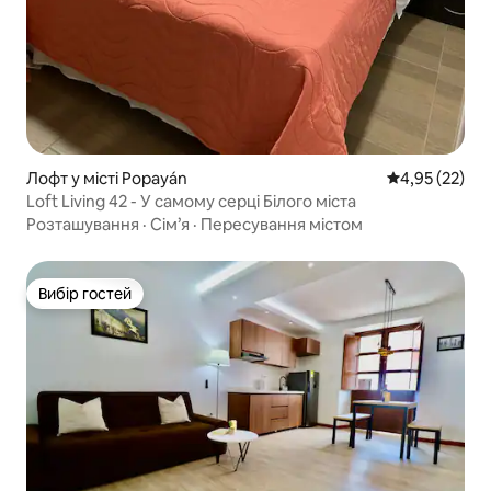
Лофт у місті Popayán
Середня оцінк
4,95 (22)
Loft Living 42 - У самому серці Білого міста
Розташування
·
Сім’я
·
Пересування містом
Вибір гостей
Вибір гостей