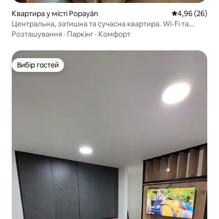
Квартира у місті Popayán
Середня оцінка
4,96 (26)
Центральна, затишна та сучасна квартира. Wi-Fi та
паркінг
Розташування
·
Паркінг
·
Комфорт
Вибір гостей
Вибір гостей