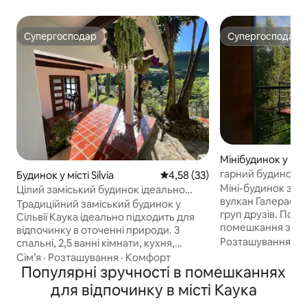
Супергосподар
Супергосподар
Супергосподар
Супергосподар
Мінібудинок у міст
гарний будиночок
Будинок у місті Silvia
Середня оцінка: 4,58 з 5, відгу
4,58 (33)
унікальними кра
Міні-будинок з н
Цілий заміський будинок ідеально
вулкан Галерас, і
підходить для відпочинку в Сільвії
Традиційний заміський будинок у
груп друзів. Пов
Сільвії Каука ідеально підходить для
помешкання з ві
відпочинку в оточенні природи. 3
можна приготуват
Розташування
·
Г
спальні, 2,5 ванні кімнати, кухня,
холодильником, г
їдальня та вітальня. У ньому є місце
Сім’я
·
Розташування
·
Комфорт
грилем на вугіллі
для приготування смаження або
Популярні зручності в помешканнях
з панорамними к
приготування дров. Парковка для 2
для відпочинку в місті Каука
гамаком-катамар
автомобілів, але може вмістити
та спостереження