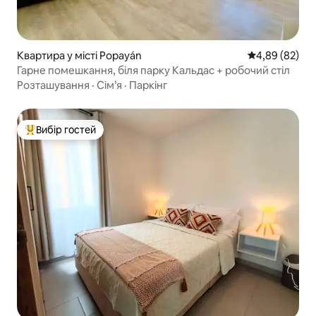
Квартира у місті Popayán
Середня оцінка
4,89 (82)
Гарне помешкання, біля парку Кальдас + робочий стіл
Розташування
·
Сім’я
·
Паркінг
Вибір гостей
Топ вибір гостей