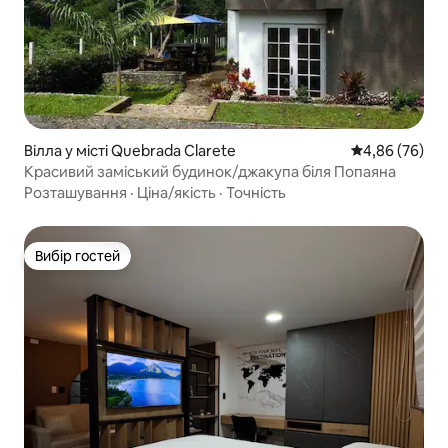
Вілла у місті Quebrada Clarete
Середня оцінка
4,86 (76)
Красивий заміський будинок/джакупа біля Попаяна
Розташування
·
Ціна/якість
·
Точність
Вибір гостей
Вибір гостей