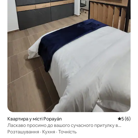
Квартира у місті Popayán
Середня о
5 (6)
Ласкаво просимо до вашого сучасного притулку в
Попаяні
Розташування
·
Кухня
·
Точність