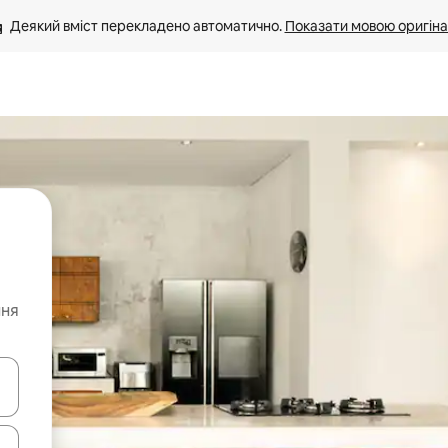
Деякий вміст перекладено автоматично. 
Показати мовою оригіна
ння
я навігації сторінкою клавіші зі стрілками вгору та вниз або жест