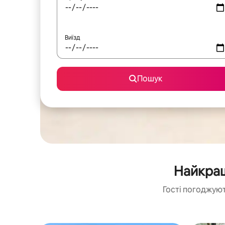
Виїзд
Пошук
Найкращ
Гості погоджуют