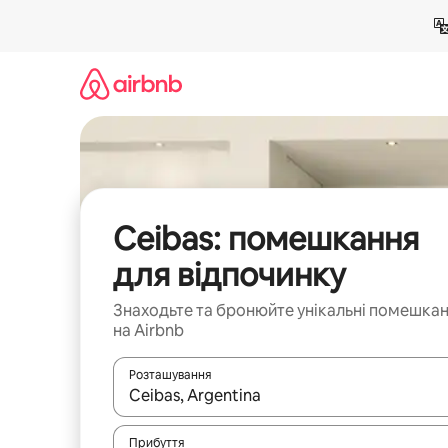
Перейти
до
вмісту
Ceibas: помешкання
для відпочинку
Знаходьте та бронюйте унікальні помешка
на Airbnb
Розташування
Отримавши результати пошуку, використовуйте дл
Прибуття