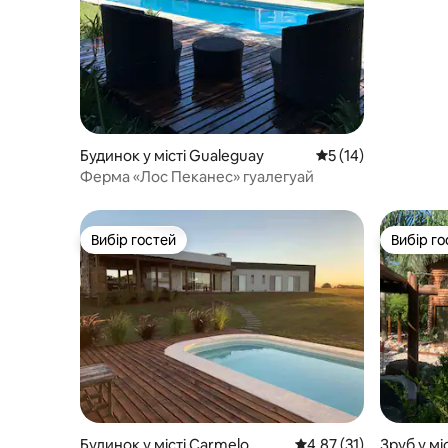
Будинок у місті Gualeguay
Середня оцінка: 5 з
5 (14)
Ферма «Лос Пеканес» гуалегуай
Вибір гостей
Вибір го
Вибір гостей
Вибір го
Будинок у місті Carmelo
Середня оцінка: 4,87 з
4,87 (31)
Зруб у мі