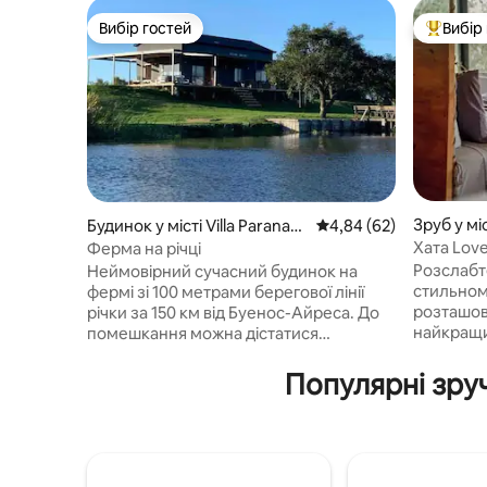
Вибір гостей
Вибір
Вибір гостей
Топ вибі
Зруб у мі
Будинок у місті Villa Paranaci
Середня оцінка: 4,84 з
4,84 (62)
to
Хата Lov
Ферма на річці
Розслабт
Неймовірний сучасний будинок на
стильном
фермі зі 100 метрами берегової лінії
розташов
річки за 150 км від Буенос-Айреса. До
найкращи
помешкання можна дістатися
яких легк
наземним транспортом, це закрита
Насолод
ділянка з фермерськими будинками,
Популярні зруч
атмосфер
дороги якими не користуються
районі Ке
сторонні особи. За 20 хвилин від
ШЕФ-КУХ
містечка Вілья-Паранасіто. Тут є плита
персонал
з грилем, рибальський причал,
теплому 
судноплавна та безпечна річка й