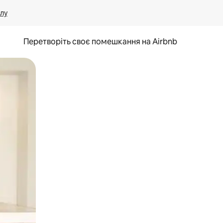
лу
Перетворіть своє помешкання на Airbnb
и дотику та гортання.