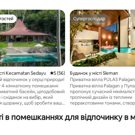
 гостей
Супергосподар
р гостей
Супергосподар
істі Kecamatan Sedayu
Середня оцінка: 5 з 5, відгуки: 56
5 (56)
Будинок у місті Sleman
й відпочинок у серці природи!
Приватна вілла PULAS Palagan 
5, відгуки: 118
Fulton
 4-кімнатному помешканні
Приватна вілла Palagan у Пула
приватний басейн, цілодобовий
пропонує сучасний мінімаліс
і сніданок на вибір, який
тропічний дизайн із теплими
я щоранку, щоб зробити ваше
терракотовими тонами, ство
незабутнім. Відкрийте
затишну, інтимну та заспокій
 екорозкішні помешкання в
атмосферу. Розташований у т
і в помешканнях для відпочинку в м
му селищі, оточеному
але доступному районі Палаг
, всього в декількох
Джок’якарта, він ідеально під
 ходьби від найцікавіших
для відпочинку або коротких п