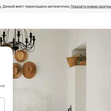
Деякий вміст перекладено автоматично. 
Показати мовою оригіна
ння
я навігації сторінкою клавіші зі стрілками вгору та вниз або жест