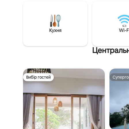
місць Джок 'як
міста Джоджа. Ми – німецько-
організу
індонезійська сім’я, яка живе неподалік
враження
і вже багато років любить цей регіон.
увагою до деталей
Прохолодний вітер у полях і
домашніх 
заспокійливі звуки природи
ідеально 
Кухня
Wi-F
запрошують вас розслабитися і забути
друзів, я
про повсякденне життя. Здоровий
відпочин
домашній сніданок включений у
вартість номера.
Центральн
Вибір гостей
Суперг
Вибір гостей
Суперг