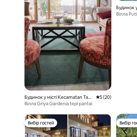
Будинок у
Вілла Put
басейн)
Будинок у місті Kecamatan Tahu
Середня оцінка: 5 з
5 (20)
nan
Вілла Griya Gardenia tepi pantai
Вибір гостей
Вибір го
Вибір гостей
Вибір го