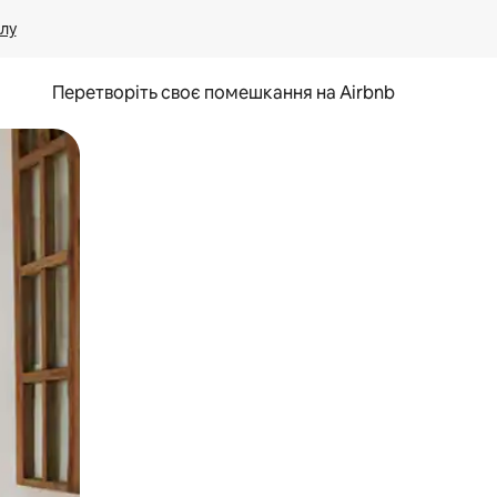
лу
Перетворіть своє помешкання на Airbnb
и дотику та гортання.