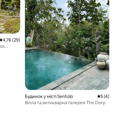
Середня оцінка: 4,76 з 5, відгуки: 29
4,76 (29)
ок
Будинок у місті Sentolo
Середня оцінка: 5
5 (4)
Вілла та антикварна галерея The Dorp