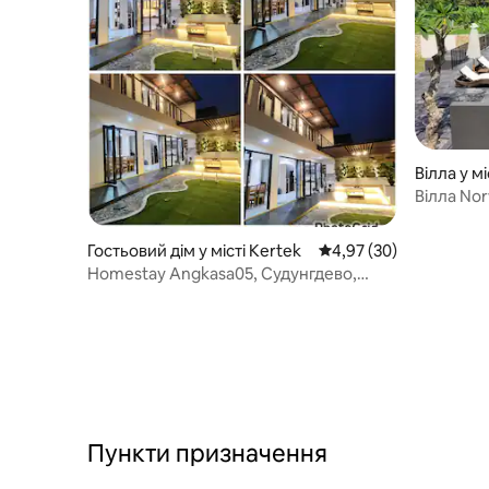
Вілла у м
Вілла Nor
краєвиди
Гостьовий дім у місті Kertek
Середня оцінка: 4,97 з
4,97 (30)
Homestay Angkasa05, Судунгдево,
Вонособо.
Пункти призначення