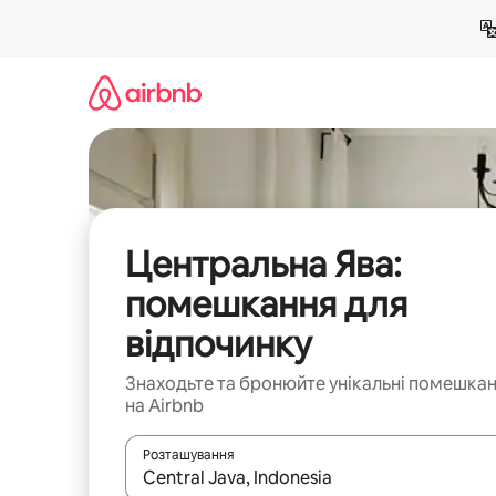
Перейти
до
вмісту
Центральна Ява:
помешкання для
відпочинку
Знаходьте та бронюйте унікальні помешка
на Airbnb
Розташування
Отримавши результати пошуку, використовуйте дл