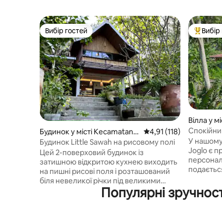
Вибір гостей
Вибір
Вибір гостей
Топ вибі
Вілла у м
Спокійни
Будинок у місті Kecamatan K
Середня оцінка: 4,91 з 
4,91 (118)
У нашому
asihan
Будинок Little Sawah на рисовому полі
Joglo є 
Цей 2-поверховий будинок із
персонал 
затишною відкритою кухнею виходить
подаєтьс
на пишні рисові поля і розташований
перебування 
біля невеликої річки під великими
для себе
Популярні зручност
деревами – ідеально підходить для
спокійно
відпочинку в тропічній природі. Хоча в
природою
сільській місцевості, вона знаходиться
хвилинах
всього в 20 хвилинах їзди від центру