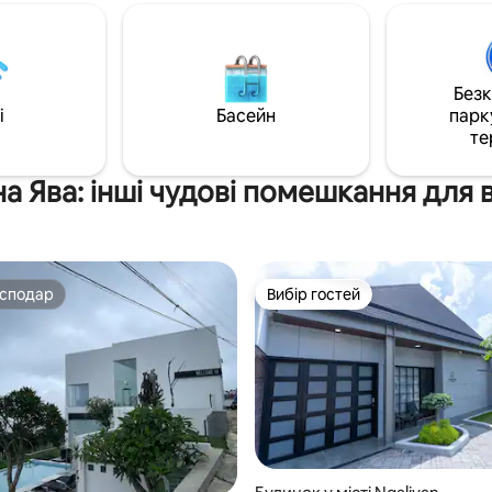
арти. Ми прагнемо
кожному помешканні є прива
вати справді персоналізоване
басейн, ванна, кондиціонер, Ne
 з винятковими послугами та
повністю обладнана кухня, 50
. Вілла, що приймає
дюймовий телевізор, зручност
тварин, яку ви шукали,
паркінг. У помешканні з 2 спа
Без
підходить для сімей або
заглиблена зона для зборів – 
i
Басейн
парк
кі шукають комфорт і
куди можна повернутися дод
те
ок!
зцілитися».
а Ява: інші чудові помешкання для 
осподар
Вибір гостей
осподар
Вибір гостей