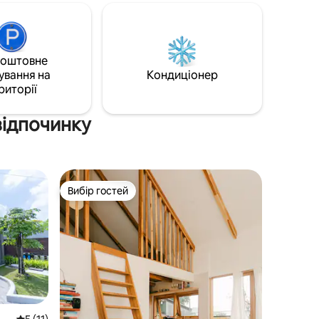
тний
басейном. Сніданок включено, і ми
tflix,
можемо обслуговувати всі страви з
-
нашого сусіднього ресторану Blue
і та
Steps. Villa Blue Steps - це виняткове
льнями є
місце, де можна провести час разом із
коштовне
«місце,
сім 'єю чи романтичними днями!
ування на
Кондиціонер
ому й
Перегляньте наші відгуки!
риторії
відпочинку
Вибір гостей
Вибір гостей