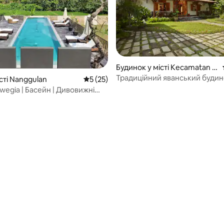
Будинок у місті Kecamatan B
orobudur
Традиційний яванський будин
істі Nanggulan
Середня оцінка: 5 з 5, відгуки: 25
5 (25)
Лімасан біля Боробудуру
wegia | Басейн | Дивовижні
 5, відгуки: 30