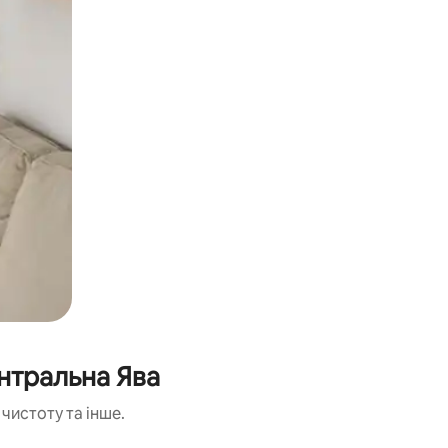
нтральна Ява
чистоту та інше.