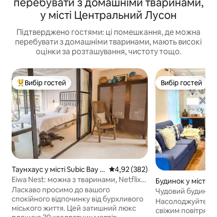
перебувати з домашніми тваринами,
у місті Центральний Лусон
Підтверджено гостями: ці помешкання, де можна
перебувати з домашніми тваринами, мають високі
оцінки за розташування, чистоту тощо.
Вибір гостей
Вибір гостей
Топ вибір гостей
Вибір гостей
Таунхаус у місті Subic Bay F
Середня оцінка: 4,92 з 5, відгук
4,92 (382)
reeport Zone
Eiwa Nest: можна з тваринами, Netflix,
Будинок у місті It
сніданок, ванна!
Ласкаво просимо до вашого
uio
Чудовий будинок у Баґйо | 
спокійного відпочинку від бурхливого
на гори |
Насолоджуйтеся 
міського життя. Цей затишний люкс
свіжим повітрям 