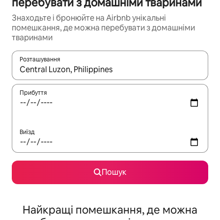
перебувати з домашніми тваринами
Знаходьте і бронюйте на Airbnb унікальні
помешкання, де можна перебувати з домашніми
тваринами
Розташування
Отримавши результати пошуку, використовуйте для навігації с
Прибуття
Виїзд
Пошук
Найкращі помешкання, де можна