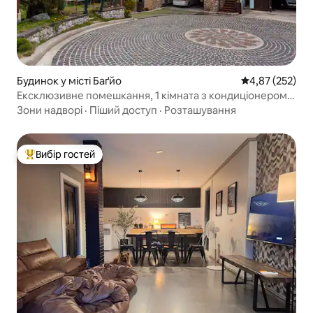
Будинок у місті Баґйо
Середня оцінка
4,87 (252)
Ексклюзивне помешкання, 1 кімната з кондиціонером,
поблизу BCC, CJH Golf/18 осіб
Зони надворі
·
Піший доступ
·
Розташування
Вибір гостей
Топ вибір гостей