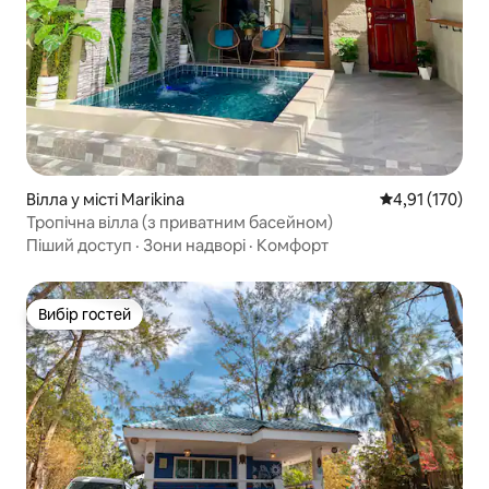
Вілла у місті Marikina
Середня оцінка
4,91 (170)
Тропічна вілла (з приватним басейном)
Піший доступ
·
Зони надворі
·
Комфорт
Вибір гостей
Вибір гостей