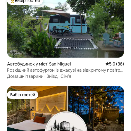
Вибір гостей
Топ вибір гостей
Автобудинок у місті San Miguel
Середня оцін
5,0 (36)
Розкішний автофургон із джакузі на відкритому повітрі
в Мадлумі
Домашні тварини
·
Виїзд
·
Сім’я
Вибір гостей
Вибір гостей