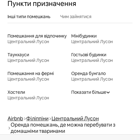
Пункти призначення
Інші типи помешкань
Чим зайнятися
Помешкання для відпочинку
Мінібудинки
Центральний Лусон
Центральний Лусон
Таунхауси
Гостьові будинки
Центральний Лусон
Центральний Лусон
Помешкання на фермі
Оренда бунгало
Центральний Лусон
Центральний Лусон
Хостели
Показати більше
Центральний Лусон
Airbnb
Філіппіни
Центральний Лусон
Оренда помешкань, де можна перебувати з
домашніми тваринами