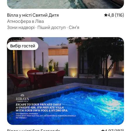
Вілла у місті Святий Дитя
Середня оцінк
4,8 (116)
Атмосфера в Ліва
Зони надворі
·
Піший доступ
·
Сім’я
Вибір гостей
Вибір гостей