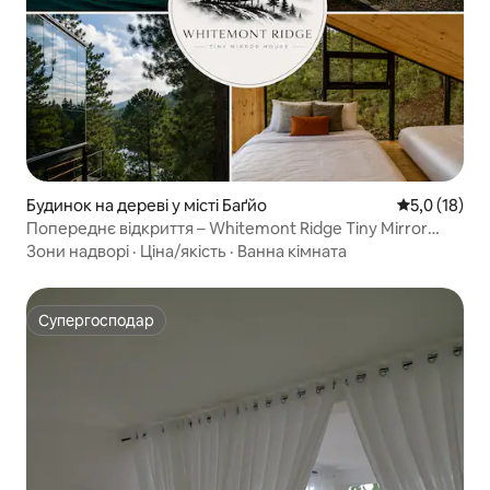
Будинок на дереві у місті Баґйо
Середня оцін
5,0 (18)
Попереднє відкриття – Whitemont Ridge Tiny Mirror
House
Зони надворі
·
Ціна/якість
·
Ванна кімната
Супергосподар
Супергосподар