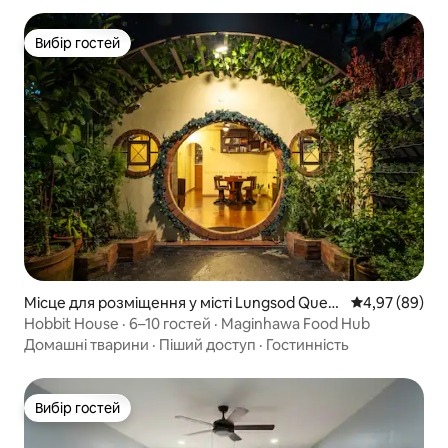
Вибір гостей
Вибір гостей
Місце для розміщення у місті Lungsod Quez
Середня оцінка
4,97 (89)
on
Hobbit House · 6–10 гостей · Maginhawa Food Hub
Домашні тварини
·
Піший доступ
·
Гостинність
Вибір гостей
Вибір гостей