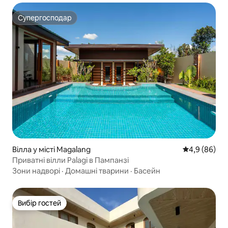
Супергосподар
Супергосподар
Вілла у місті Magalang
Середня оцін
4,9 (86)
Приватні вілли Palagi в Пампанзі
Зони надворі
·
Домашні тварини
·
Басейн
Вибір гостей
Вибір гостей