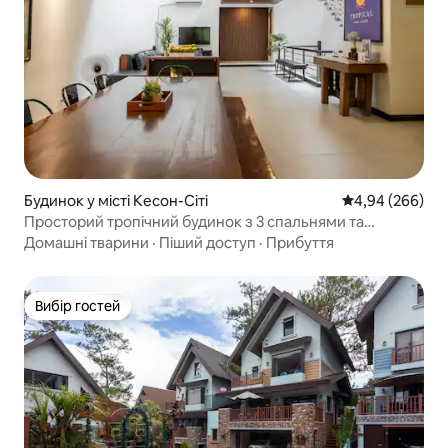
Будинок у місті Кесон-Сіті
Середня оцінка:
4,94 (266)
Просторий тропічний будинок з 3 спальнями та
басейном|Найкраще розташування в Квебеку!
Домашні тварини
·
Піший доступ
·
Прибуття
Вибір гостей
Вибір гостей