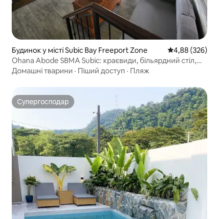
Будинок у місті Subic Bay Freeport Zone
Середня оцінка:
4,88 (326)
Ohana Abode SBMA Subic: краєвиди, більярдний стіл,
аркада
Домашні тварини
·
Піший доступ
·
Пляж
Супергосподар
Супергосподар