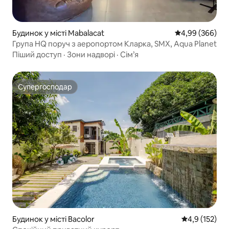
Будинок у місті Mabalacat
Середня оцінка:
4,99 (366)
Група HQ поруч з аеропортом Кларка, SMX, Aqua Planet
Піший доступ
·
Зони надворі
·
Сім’я
Супергосподар
Супергосподар
Будинок у місті Bacolor
Середня оцінк
4,9 (152)