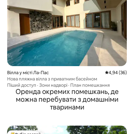
Вілла у місті Ла-Пас
Середня оцінка
4,94 (36)
Нова пляжна вілла з приватним басейном
Піший доступ
·
Зони надворі
·
План помешкання
Оренда окремих помешкань, де
можна перебувати з домашніми
тваринами