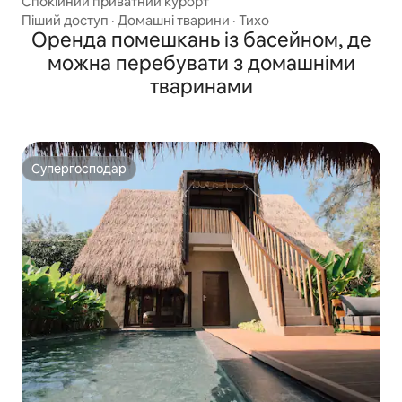
Спокійний приватний курорт
Піший доступ
·
Домашні тварини
·
Тихо
Оренда помешкань із басейном, де
можна перебувати з домашніми
тваринами
Супергосподар
Супергосподар