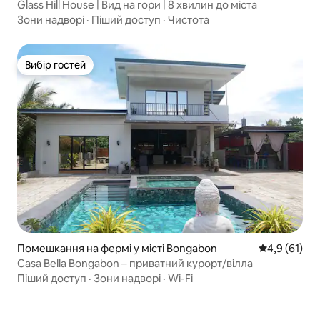
Glass Hill House | Вид на гори | 8 хвилин до міста
Зони надворі
·
Піший доступ
·
Чистота
Вибір гостей
Вибір гостей
Помешкання на фермі у місті Bongabon
Середня оцін
4,9 (61)
Casa Bella Bongabon – приватний курорт/вілла
Піший доступ
·
Зони надворі
·
Wi-Fi