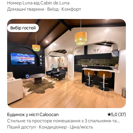
Номер Luna від Cabin de Luna
Домашні тварини
·
Виїзд
·
Комфорт
Вибір гостей
Вибір гостей
Будинок у місті Caloocan
Середня оцін
5,0 (37)
Стильне та просторе помешкання з 3 спальнями та
швидким Wi-Fi
Піший доступ
·
Кондиціонер
·
Ціна/якість