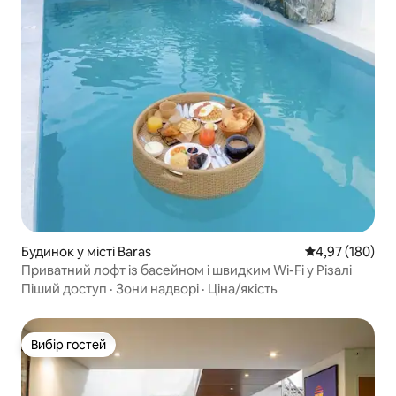
Будинок у місті Baras
Середня оцінка
4,97 (180)
Приватний лофт із басейном і швидким Wi-Fi у Різалі
Піший доступ
·
Зони надворі
·
Ціна/якість
Вибір гостей
Вибір гостей