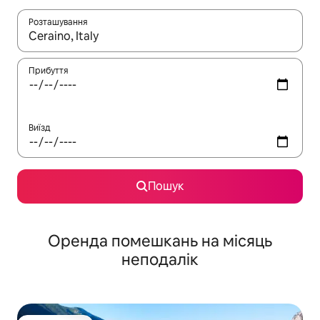
Розташування
Отримавши результати пошуку, використовуйте для навігації с
Прибуття
Виїзд
Пошук
Оренда помешкань на місяць
неподалік