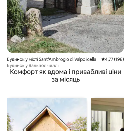
Будинок у місті Sant'Ambrogio di Valpolicella
Середня оцінка
4,77 (198)
Будинок у Вальполічеллі
Комфорт як вдома і привабливі ціни
за місяць