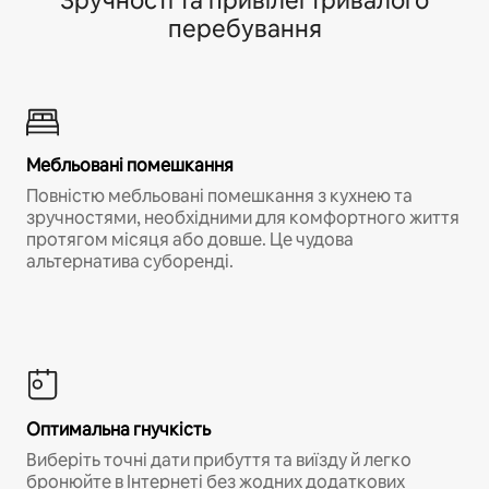
Зручності та привілеї тривалого
перебування
Мебльовані помешкання
Повністю мебльовані помешкання з кухнею та
зручностями, необхідними для комфортного життя
протягом місяця або довше. Це чудова
альтернатива суборенді.
Оптимальна гнучкість
Виберіть точні дати прибуття та виїзду й легко
бронюйте в Інтернеті без жодних додаткових