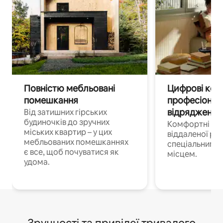
Повністю мебльовані
Цифрові кочі
помешкання
професіонал
відрядження
Від затишних гірських
будиночків до зручних
Комфортні по
міських квартир – у цих
віддаленої роб
мебльованих помешканнях
спеціальним 
є все, щоб почуватися як
місцем.
удома.