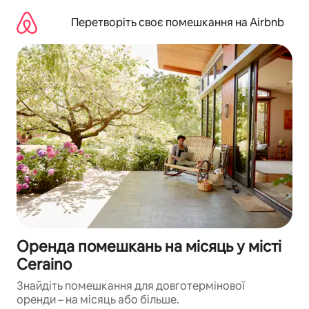
Перейти
до
Перетворіть своє помешкання на Airbnb
вмісту
Оренда помешкань на місяць у місті
Ceraino
Знайдіть помешкання для довготермінової
оренди – на місяць або більше.