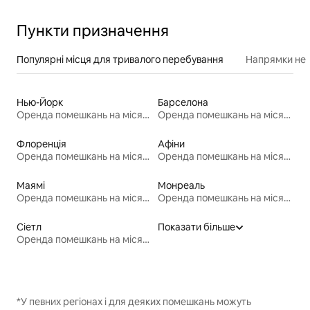
Пункти призначення
Популярні місця для тривалого перебування
Напрямки неп
Нью-Йорк
Барселона
Оренда помешкань на місяць
Оренда помешкань на місяць
Флоренція
Афіни
Оренда помешкань на місяць
Оренда помешкань на місяць
Маямі
Монреаль
Оренда помешкань на місяць
Оренда помешкань на місяць
Сіетл
Показати більше
Оренда помешкань на місяць
*У певних регіонах і для деяких помешкань можуть