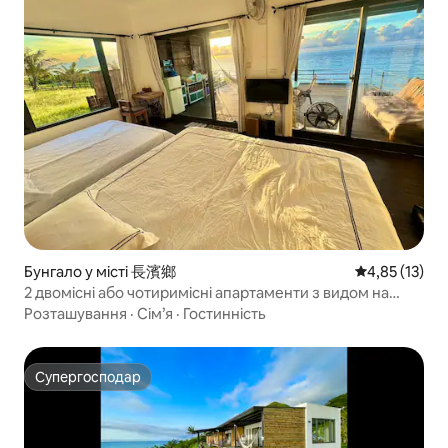
Бунгало у місті 長濱鄉
Середня оцінк
4,85 (13)
2 двомісні або чотиримісні апартаменти з видом на
море, басейн, окремі ванні кімнати, ванна, кухня, зона
Розташування
·
Сім’я
·
Гостинність
барбекю, балкон, гамак, вихід на пляж, схід сонця,
нічне небо, парковка, можна з тваринами
Супергосподар
Супергосподар