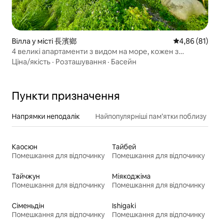
Вілла у місті 長濱鄉
Середня оцінк
4,86 (81)
4 великі апартаменти з видом на море, кожен з
ванною, барбекю, вихід на пляж, балкон, вихід на
Ціна/якість
·
Розташування
·
Басейн
балкон, можна з тваринами
Пункти призначення
Напрямки неподалік
Найпопулярніші пам’ятки поблизу
Каосюн
Тайбей
Помешкання для відпочинку
Помешкання для відпочинку
Тайчжун
Міякоджіма
Помешкання для відпочинку
Помешкання для відпочинку
Сіменьдін
Ishigaki
Помешкання для відпочинку
Помешкання для відпочинку