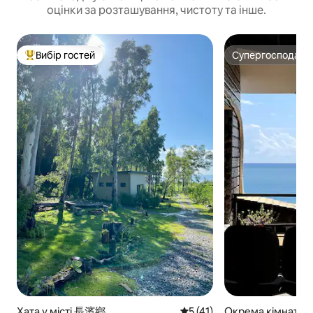
оцінки за розташування, чистоту та інше.
Вибір гостей
Супергосподар
Топ вибір гостей
Супергосподар
Хата у місті 長濱鄉
Середня оцінка: 5 з 5, відгу
5 (41)
Окрема кімната у