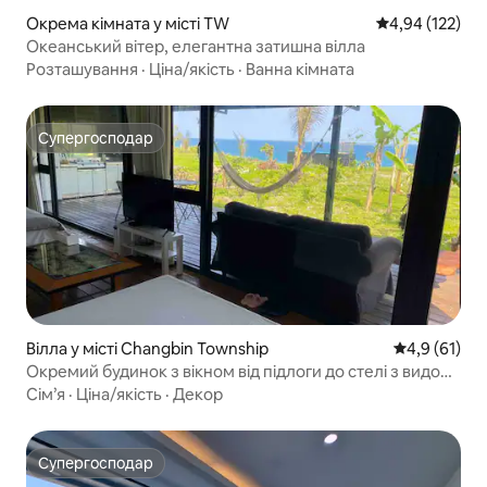
Окрема кімната у місті TW
Середня оцінка
4,94 (122)
Океанський вітер, елегантна затишна вілла
Розташування
·
Ціна/якість
·
Ванна кімната
Супергосподар
Супергосподар
Вілла у місті Changbin Township
Середня оцін
4,9 (61)
Окремий будинок з вікном від підлоги до стелі з видом
на море для 4 осіб. Будь ласка, перегляньте опис
Сім’я
·
Ціна/якість
·
Декор
Супергосподар
Супергосподар