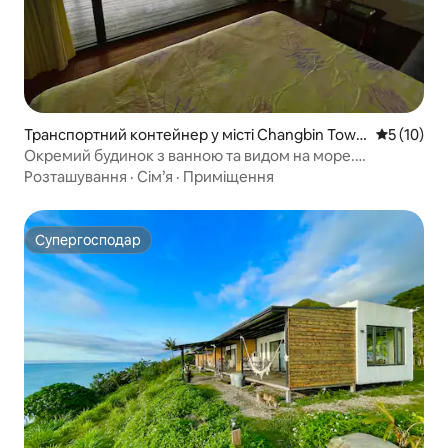
Транспортний контейнер у місті Changbin Town
Середня оц
5 (10)
ship
Окремий будинок з ванною та видом на море.
Чотиримісний номер з окремим балконом, зоною
Розташування
·
Сім’я
·
Приміщення
барбекю, гамаком, вуличними столами та стільцями,
спільним басейном та виходом на пляж.
Супергосподар
Супергосподар