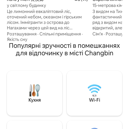
村
у світлому будинку
15-метрова кімнат
видом на море/з
Це лимонний евкаліптовий ліс,
З видом на Тихий
оточений небом, океаном і гірським
фантастичний ви
лісом. Іммігранти з острова до
ряд з видом на м
Нагахами через цей вид на ліс
відкритий, але й 
Почавши жити в лісі, День живиться і
для паркування, 
Розташування
·
Спільні приміщення
·
Сім’я
·
Розташува
зцілюється цим лісом, оточеним
навіть якщо ви п
Якість сну
блакитним морем і зеленими горами.
Популярні зручності в помешканнях
автомобілі. «Без приготування їжі в
Кожна мить така красива й чарівна. Я
меню» - це обов '
для відпочинку в місті Changbin
часто відчуваю, що живу не просто в
приватної кухні, 
пейзажах, а в раю. Оскільки життя в
їдальня. Якщо ви
лісі дуже розслаблює. Просто хочу
смачною їжею ту
поділитися прекрасними пейзажами
повідомити вам п
цього божественного творіння. Щоб
час прибуття. Екоподібний ставок
познайомитися з вами. Для вас, які
оточує невелику 
хочуть «порожнити» і насолодитися
рослинність, а св
«спокоєм» Запросіть вас спробувати
квітами лотоса.Не
Komori в «Лісі світла»... Щоб ви могли
це рано вранці, вд
Кухня
Wi-Fi
повністю розслабитися й
можете відчути с
розслабитися. Під час прибуття вся
море, спостеріга
територія лісового парку Ципін. Ця
спостерігаючи за
однокімнатна будівля доступна лише -
тихо читаючи та меди
[натуральні будівельні матеріали -
морський бриз ду