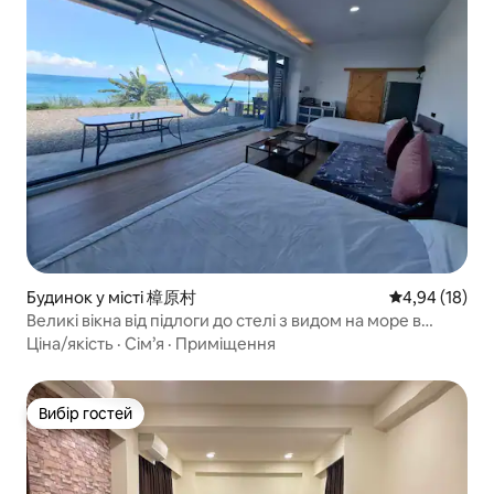
Будинок у місті 樟原村
Середня оцінк
4,94 (18)
Великі вікна від підлоги до стелі з видом на море в
першому ряду для чотирьох осіб
Ціна/якість
·
Сім’я
·
Приміщення
Вибір гостей
Вибір гостей