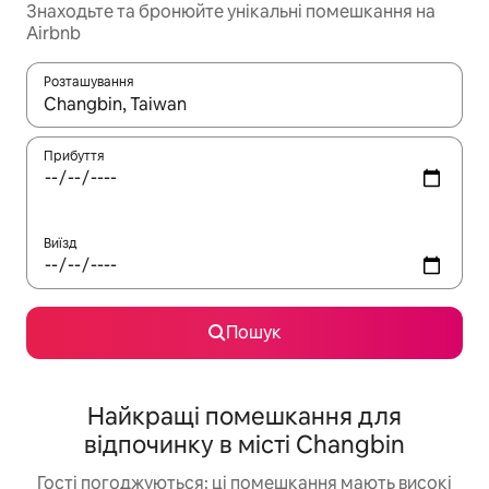
Знаходьте та бронюйте унікальні помешкання на
Airbnb
Розташування
Отримавши результати пошуку, використовуйте для навігації с
Прибуття
Виїзд
Пошук
Найкращі помешкання для
відпочинку в місті Changbin
Гості погоджуються: ці помешкання мають високі