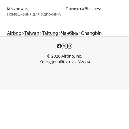
Міякоджіма
Показати більше
Помешкання для відпочинку
Airbnb
Taiwan
Taitung
Чанбінь
Changbin
© 2026 Airbnb, Inc.
Конфіденційність
Умови