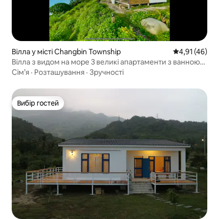
Вілла у місті Changbin Township
Середня оцінк
4,91 (46)
Вілла з видом на море 3 великі апартаменти з ванною
басейном барбекю прогулянки до пляжу дивитися на
Сім’я
·
Розташування
·
Зручності
зірки галактику місяць море є балкон велика парковка
можна з тваринами
Вибір гостей
Вибір гостей