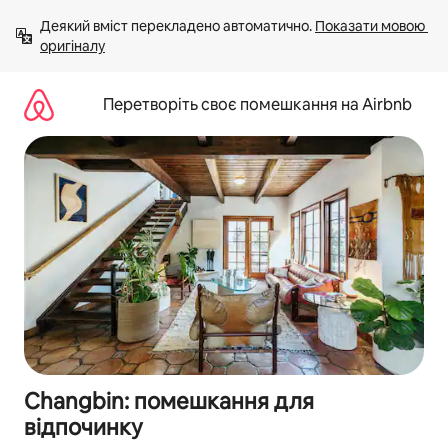
Перейти
Деякий вміст перекладено автоматично. 
Показати мовою 
до
оригіналу
вмісту
Перетворіть своє помешкання на Airbnb
Changbin: помешкання для
відпочинку