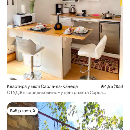
Квартира у місті Сарла-ла-Канеда
Середня оцінка
4,95 (155)
СТУДІЯ в середньовічному центрі міста Сарла
(FRANREAL)
Вибір гостей
Вибір гостей