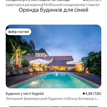
квартира в резиденції Мобільний кондиціонер і паркінг
Оренда будинків для сімей
Вибір гостей
Вибір гостей
Будинок у місті Sagelat
Середня оцінка
4,86 (126)
Затишний фермерський будинок поблизу Белвеша з
басейном