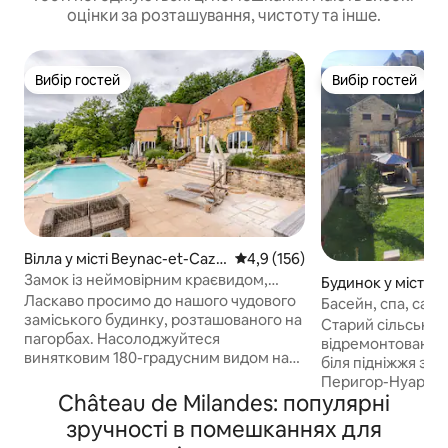
оцінки за розташування, чистоту та інше.
Вибір гостей
Вибір гостей
Вибір гостей
Вибір гостей
Вілла у місті Beynac-et-Caze
Середня оцінка: 4,9 з 5, відгук
4,9 (156)
nac
Замок із неймовірним краєвидом,
Будинок у місті Sa
приватним басейном і гідромасажною
Ласкаво просимо до нашого чудового
vigues
Басейн, спа, саун
ванною
заміського будинку, розташованого на
Саліньяка
Старий сільський
пагорбах. Насолоджуйтеся
відремонтований 
винятковим 180-градусним видом на
біля підніжжя зам
Дордонь під час купання в нашому
Перигор-Нуар Повне обладнання для
панорамному басейні (відкритий лише
Château de Milandes: популярні
комфорту Басейн із
з травня по жовтень) або
підігрівом,закрі
зручності в помешканнях для
гідромасажній ванні (доступна цілий
воротами з трьом