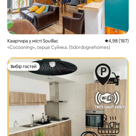
Квартира у місті Souillac
Середня оцінка
4,98 (187)
«Cocooning», серце Суйяка. {tidordognehomes}
Вибір гостей
Вибір гостей