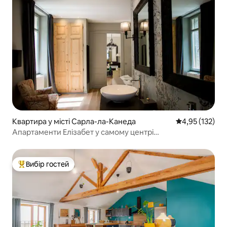
Квартира у місті Сарла-ла-Канеда
Середня оцінка
4,95 (132)
Апартаменти Елізабет у самому центрі
середньовічного міста
Вибір гостей
Топ вибір гостей