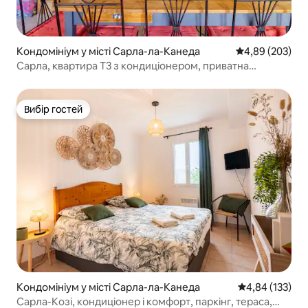
Кондомініум у місті Сарла-ла-Канеда
Середня оцінка:
4,89 (203)
Сарла, квартира T3 з кондиціонером, приватна
резиденція
Вибір гостей
Вибір гостей
Кондомініум у місті Сарла-ла-Канеда
Середня оцінка
4,84 (133)
Сарла-Козі, кондиціонер і комфорт, паркінг, тераса,