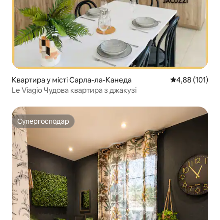
Квартира у місті Сарла-ла-Канеда
Середня оцінка
4,88 (101)
Le Viagio Чудова квартира з джакузі
Супергосподар
Супергосподар