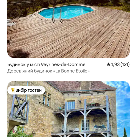
Будинок у місті Veyrines-de-Domme
Середня оцінка
4,93 (121)
Дерев'яний будинок «La Bonne Etoile»
Вибір гостей
Топ вибір гостей