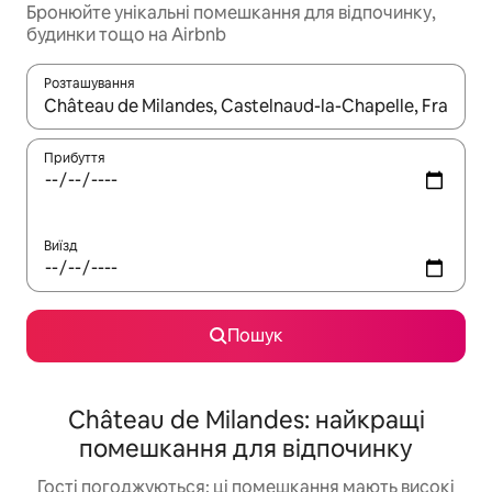
Бронюйте унікальні помешкання для відпочинку,
будинки тощо на Airbnb
Розташування
Отримавши результати пошуку, використовуйте для навігації с
Прибуття
Виїзд
Пошук
Château de Milandes: найкращі
помешкання для відпочинку
Гості погоджуються: ці помешкання мають високі