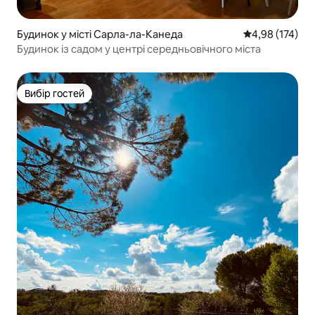
Будинок у місті Сарла-ла-Канеда
Середня оцінка
4,98 (174)
Будинок із садом у центрі середньовічного міста
Вибір гостей
Вибір гостей