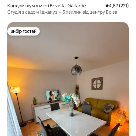
Кондомініум у місті Brive-la-Gaillarde
Середня оцінка
4,87 (221)
Студія з садом і джакузі – 5 хвилин від центру Бріва
Вибір гостей
Вибір гостей