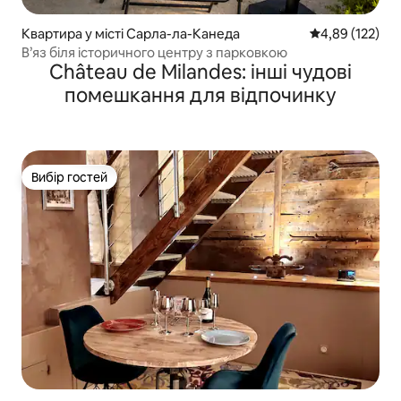
Квартира у місті Сарла-ла-Канеда
Середня оцінка
4,89 (122)
В’яз біля історичного центру з парковкою
Château de Milandes: інші чудові
помешкання для відпочинку
Вибір гостей
Вибір гостей