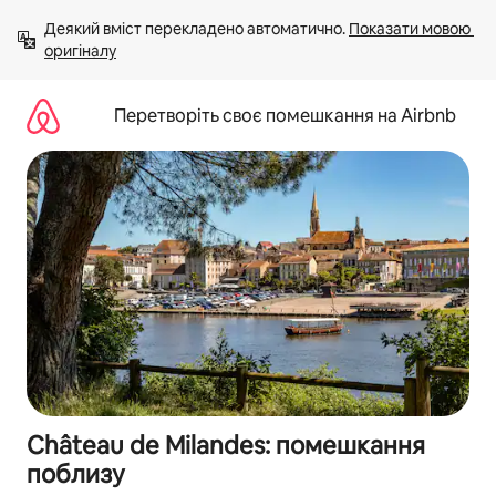
Перейти
Деякий вміст перекладено автоматично. 
Показати мовою 
до
оригіналу
вмісту
Перетворіть своє помешкання на Airbnb
Château de Milandes: помешкання
поблизу