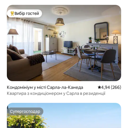
Вибір гостей
Топ вибір гостей
Кондомініум у місті Сарла-ла-Канеда
Середня оцінка:
4,94 (266)
Квартира з кондиціонером у Сарла в резиденції
Супергосподар
Супергосподар