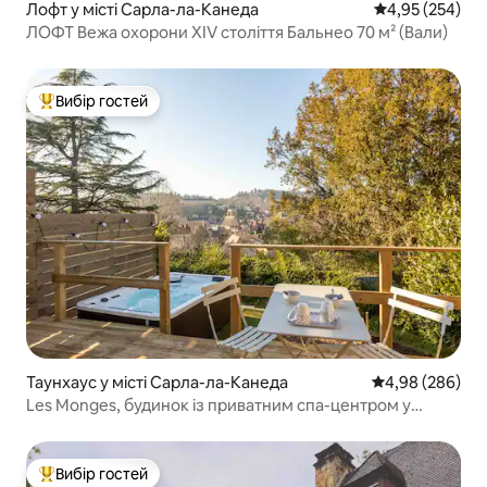
Лофт у місті Сарла-ла-Канеда
Середня оцінка:
4,95 (254)
ЛОФТ Вежа охорони XIV століття Бальнео 70 м² (Вали)
Вибір гостей
Топ вибір гостей
Таунхаус у місті Сарла-ла-Канеда
Середня оцінка:
4,98 (286)
Les Monges, будинок із приватним спа-центром у
Сарла
Вибір гостей
Топ вибір гостей