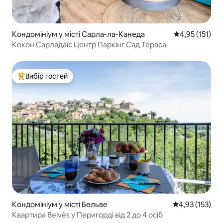
Кондомініум у місті Сарла-ла-Канеда
Середня оцінка
4,95 (151)
Кокон Сарладаїс Центр Паркінг Сад Тераса
Вибір гостей
Топ вибір гостей
Кондомініум у місті Бельве
Середня оцінка
4,93 (153)
Квартира Belvès у Перигорді від 2 до 4 осіб