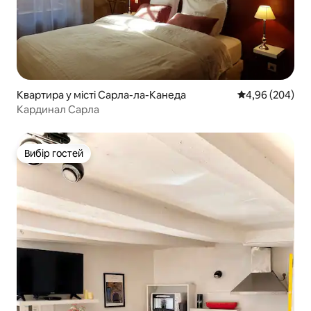
Квартира у місті Сарла-ла-Канеда
Середня оцінка:
4,96 (204)
Кардинал Сарла
Вибір гостей
Вибір гостей