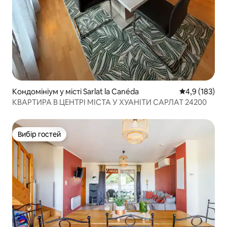
Кондомініум у місті Sarlat la Canéda
Середня оцінк
4,9 (183)
КВАРТИРА В ЦЕНТРІ МІСТА У ХУАНІТИ САРЛАТ 24200
Вибір гостей
Вибір гостей