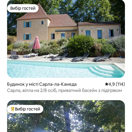
Вибір гостей
Вибір гостей
Будинок у місті Сарла-ла-Канеда
Середня оцінк
4,9 (114)
Сарла, вілла на 2/8 осіб, приватний басейн з підігрівом
Вибір гостей
Топ вибір гостей