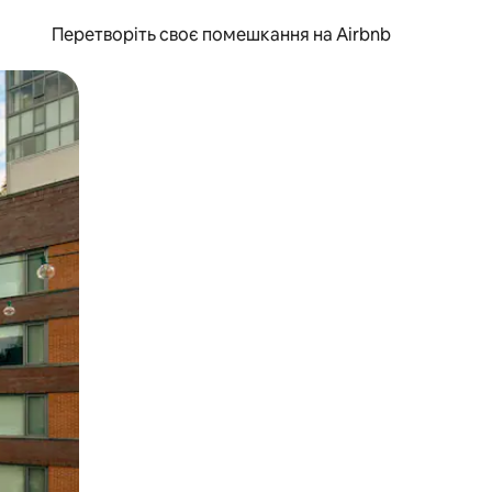
Перетворіть своє помешкання на Airbnb
и дотику та гортання.