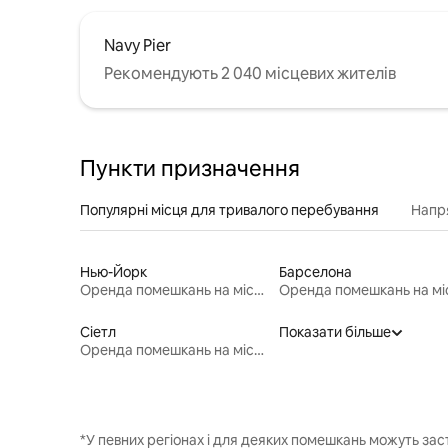
Navy Pier
Рекомендують 2 040 місцевих жителів
Пункти призначення
Популярні місця для тривалого перебування
Напр
Нью-Йорк
Барселона
Оренда помешкань на місяць
Сіетл
Показати більше
Оренда помешкань на місяць
*У певних регіонах і для деяких помешкань можуть зас