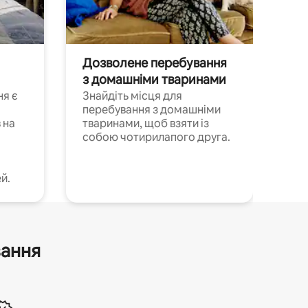
Дозволене перебування
з домашніми тваринами
ня є
Знайдіть місця для
перебування з домашніми
 на
тваринами, щоб взяти із
собою чотирилапого друга.
й.
вання