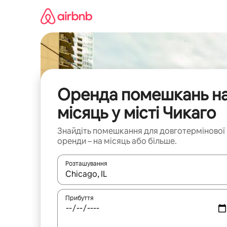
Перейти
до
вмісту
Оренда помешкань н
місяць у місті Чикаго
Знайдіть помешкання для довготермінової
оренди – на місяць або більше.
Розташування
Отримавши результати пошуку, використовуйте дл
Прибуття