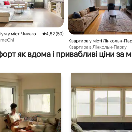
5, відгуки: 154
ум у місті Чикаго
Середня оцінка: 4,82 з 5, відгуки: 50
4,82 (50)
imeChi
Квартира у місті Лінкольн-Па
Квартира в Лінкольн-Парку
орт як вдома і привабливі ціни за м