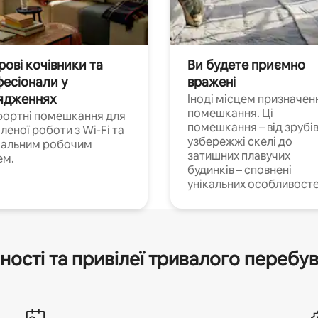
ові кочівники та
Ви будете приємно
есіонали у
вражені
ядженнях
Іноді місцем призначен
помешкання. Ці
ортні помешкання для
помешкання – від зрубів
леної роботи з Wi-Fi та
узбережжі скелі до
іальним робочим
затишних плавучих
ем.
будинків – сповнені
унікальних особливосте
ності та привілеї тривалого перебу