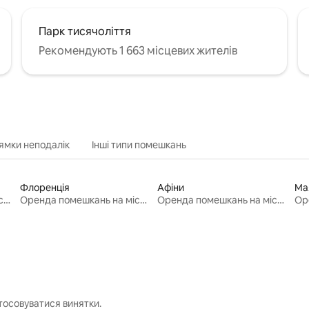
Парк тисячоліття
Рекомендують 1 663 місцевих жителів
ямки неподалік
Інші типи помешкань
Флоренція
Афіни
Ма
Оренда помешкань на місяць
Оренда помешкань на місяць
Оренда помешкань на місяць
тосовуватися винятки.