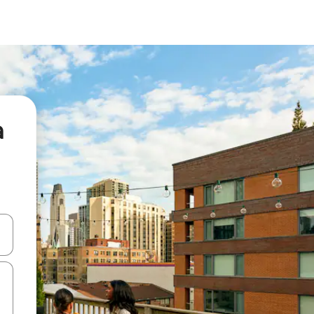
а
я навігації сторінкою клавіші зі стрілками вгору та вниз або жест