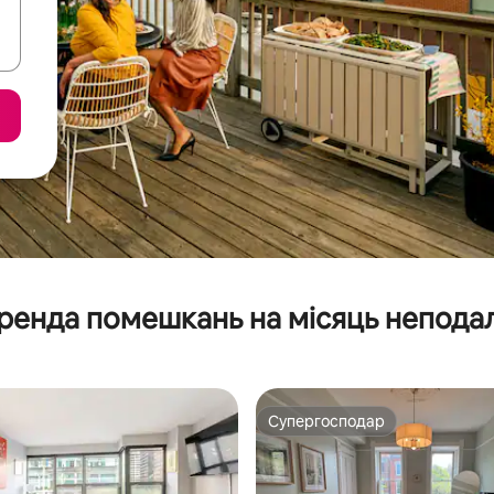
ренда помешкань на місяць неподал
Супергосподар
Супергосподар