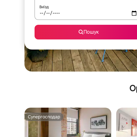
Виїзд
Пошук
О
Супергосподар
Супергосподар