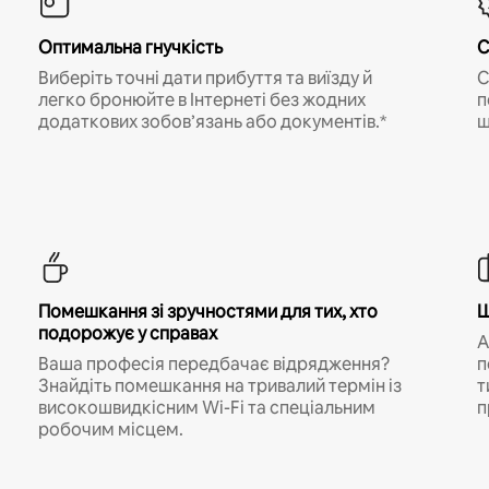
Оптимальна гнучкість
С
Виберіть точні дати прибуття та виїзду й
С
легко бронюйте в Інтернеті без жодних
п
додаткових зобов’язань або документів.*
щ
Помешкання зі зручностями для тих, хто
Ш
подорожує у справах
A
Ваша професія передбачає відрядження?
п
Знайдіть помешкання на тривалий термін із
т
високошвидкісним Wi-Fi та спеціальним
п
робочим місцем.