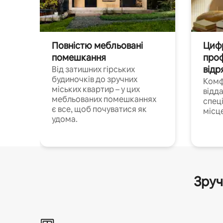
Повністю мебльовані
Цифр
помешкання
проф
відр
Від затишних гірських
будиночків до зручних
Комф
міських квартир – у цих
відда
мебльованих помешканнях
спец
є все, щоб почуватися як
місц
удома.
Зруч