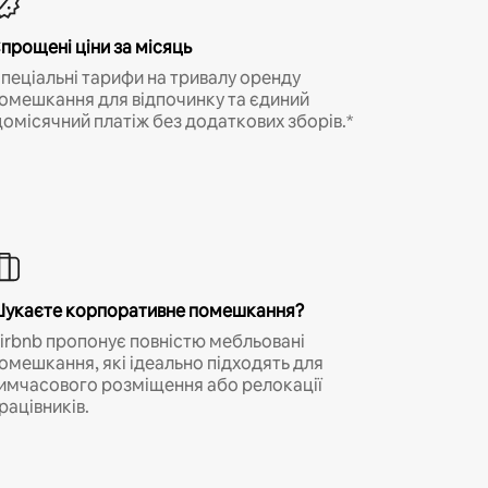
прощені ціни за місяць
пеціальні тарифи на тривалу оренду
омешкання для відпочинку та єдиний
омісячний платіж без додаткових зборів.*
укаєте корпоративне помешкання?
irbnb пропонує повністю мебльовані
омешкання, які ідеально підходять для
имчасового розміщення або релокації
рацівників.