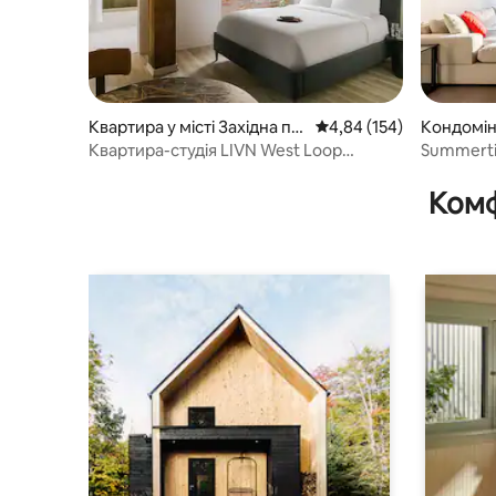
Квартира у місті Західна пе
Середня оцінка: 4,84 з 
4,84 (154)
Кондоміні
тля
Квартира-студія LIVN West Loop
Summert
Chicago Queen
Комф