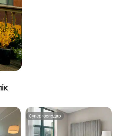
ік
Супергосподар
Супергосподар