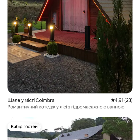
Шале у місті Coimbra
Середня оцінк
4,91 (23)
Романтичний котедж у лісі з гідромасажною ванною
Вибір гостей
Вибір гостей