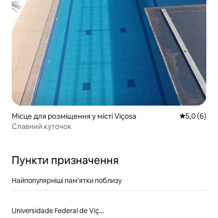
Місце для розміщення у місті Viçosa
Середня оці
5,0 (6)
Славний куточок
Пункти призначення
Найпопулярніші пам’ятки поблизу
Universidade Federal de Viçosa