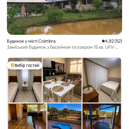
Будинок у місті Coimbra
Середня оцінк
4,92 (52)
Заміський будинок з басейном та озером 15 хв. UFV-
Вісоса
Вибір гостей
Топ вибір гостей