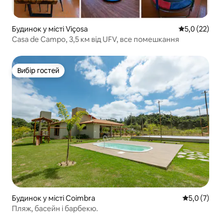
Будинок у місті Viçosa
Середня оцін
5,0 (22)
Casa de Campo, 3,5 км від UFV, все помешкання
Вибір гостей
Вибір гостей
Будинок у місті Coimbra
Середня оці
5,0 (7)
Пляж, басейн і барбекю.