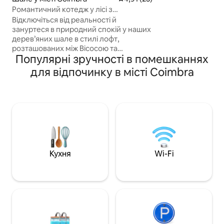
два озера (риба т
Романтичний котедж у лісі з
гараж на 5 автомоб
гідромасажною ванною
Відключіться від реальності й
двоспальних ліжк
зануртеся в природний спокій у наших
ліжка.
дерев’яних шале в стилі лофт,
розташованих між Вісосою та
Популярні зручності в помешканнях
Коїмброю. Кожне шале пропонує
комфорт і тепло, з унікальними
для відпочинку в місті Coimbra
деталями, міні-кухнею, а також
власною ванною кімнатою. Зовнішня
зона ідеально підходить для
відпочинку, з теплим і
розслаблюючим офуро та місцем для
барбекю. У середині лісу, 8 км від
центру Вісоси. Наші шале — ідеальне
місце для відпочинку для пар і друзів,
які хочуть відпочити в безпосередній
Кухня
Wi-Fi
близькості до природи.