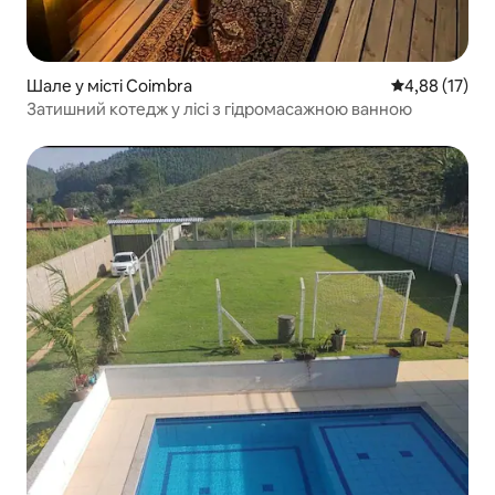
Шале у місті Coimbra
Середня оцінк
4,88 (17)
Затишний котедж у лісі з гідромасажною ванною