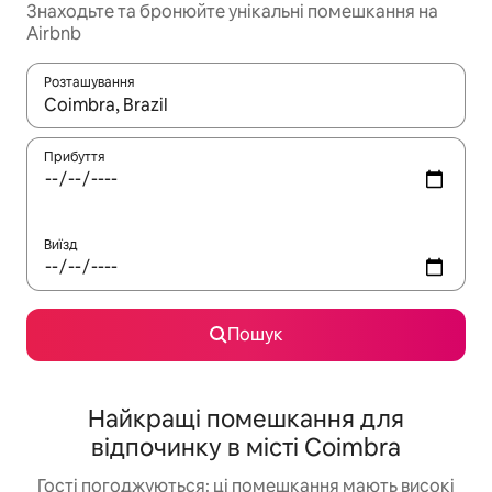
Знаходьте та бронюйте унікальні помешкання на
Airbnb
Розташування
Отримавши результати пошуку, використовуйте для навігації с
Прибуття
Виїзд
Пошук
Найкращі помешкання для
відпочинку в місті Coimbra
Гості погоджуються: ці помешкання мають високі