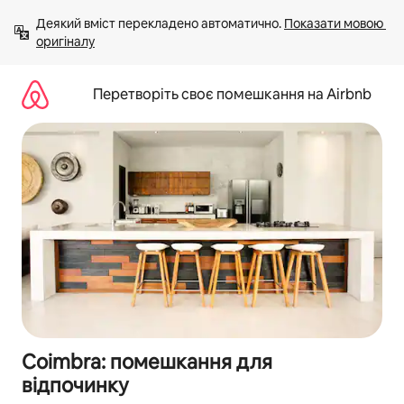
Перейти
Деякий вміст перекладено автоматично. 
Показати мовою 
до
оригіналу
вмісту
Перетворіть своє помешкання на Airbnb
Coimbra: помешкання для
відпочинку