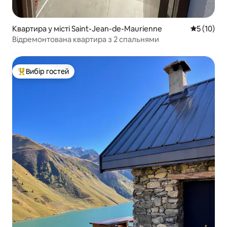
Квартира у місті Saint-Jean-de-Maurienne
Середня оц
5 (10)
Відремонтована квартира з 2 спальнями
Вибір гостей
Топ вибір гостей