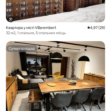
Квартира у місті Villarembert
Середня оцінк
4,97 (29)
32 м2, 1 спальня, 5 спальних місць.
Супергосподар
Супергосподар