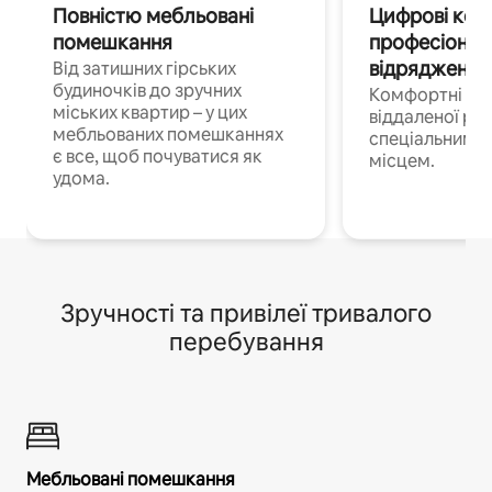
Повністю мебльовані
Цифрові кочі
помешкання
професіонал
відрядження
Від затишних гірських
будиночків до зручних
Комфортні по
міських квартир – у цих
віддаленої роб
мебльованих помешканнях
спеціальним 
є все, щоб почуватися як
місцем.
удома.
Зручності та привілеї тривалого
перебування
Мебльовані помешкання