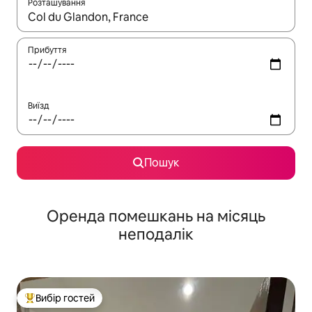
Розташування
Отримавши результати пошуку, використовуйте для навігації с
Прибуття
Виїзд
Пошук
Оренда помешкань на місяць
неподалік
Вибір гостей
Топ вибір гостей