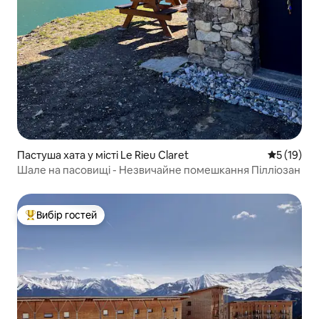
Пастуша хата у місті Le Rieu Claret
Середня оц
5 (19)
Шале на пасовищі - Незвичайне помешкання Пілліозан
Вибір гостей
Топ вибір гостей