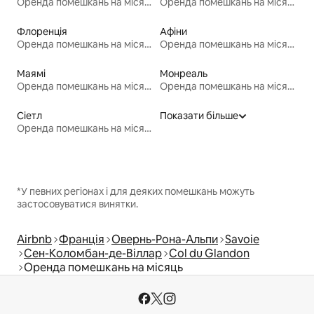
Оренда помешкань на місяць
Оренда помешкань на місяць
Флоренція
Афіни
Оренда помешкань на місяць
Оренда помешкань на місяць
Маямі
Монреаль
Оренда помешкань на місяць
Оренда помешкань на місяць
Сіетл
Показати більше
Оренда помешкань на місяць
*У певних регіонах і для деяких помешкань можуть
застосовуватися винятки.
Airbnb
Франція
Овернь-Рона-Альпи
Savoie
Сен-Коломбан-де-Віллар
Col du Glandon
Оренда помешкань на місяць