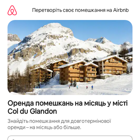
Перейти
до
Перетворіть своє помешкання на Airbnb
вмісту
Оренда помешкань на місяць у місті
Col du Glandon
Знайдіть помешкання для довготермінової
оренди – на місяць або більше.