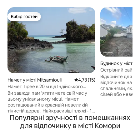
Вибір гостей
Вибір гостей
Будинок у місті M
Острівний рай: в
островах з 3 спа
Відкрийте для се
Намет у місті Mitsamiouli
Середня оцінка: 4,73 з 5, відгу
4,73 (15)
відпочинок на цій 
Намет Tipee в 20 м від Індійського
спальнями, яка і
океану. Діра Пророка
Ви завжди пам 'ятатимете свій час у
сімей або невели
цьому унікальному місці. Намет
відпочинку в цен
розташований в красивій невеликій
островів. Має ди
тінистій дереві. Найкрасивіші пляжі - 15
з яскравою прост
Популярні зручності в помешканнях
хвилин пішки. Ви також можете
обладнаною кухн
поплавати прямо тут, у Тру-дю-
їдальнею. Кожна
для відпочинку в місті Комори
Профет, або на 2 невеликих пляжах
мебльована для 
неподалік. Прогуляйтеся до коралових
забезпечуючи спокі