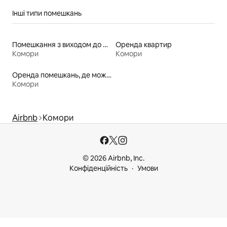
Інші типи помешкань
Помешкання з виходом до пляжу
Оренда квартир
Комори
Комори
Оренда помешкань, де можна перебувати з домашніми тваринами
Комори
Airbnb
Комори
© 2026 Airbnb, Inc.
Конфіденційність
Умови