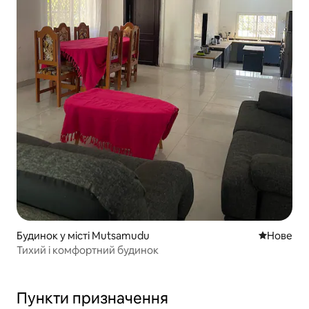
Будинок у місті Mutsamudu
Нове місц
Нове
Тихий і комфортний будинок
Пункти призначення