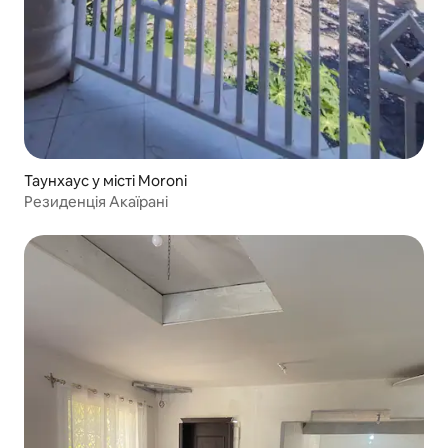
Таунхаус у місті Moroni
Резиденція Акаїрані