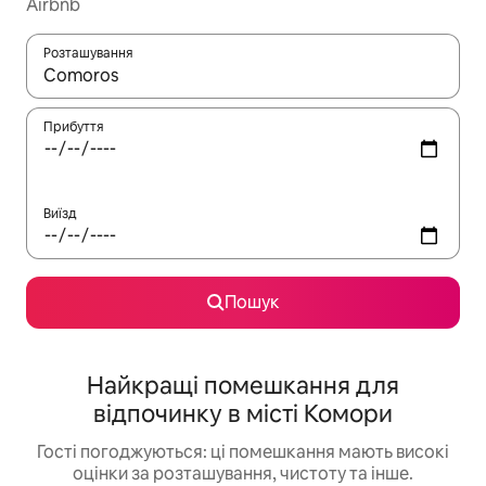
Airbnb
Розташування
Отримавши результати пошуку, використовуйте для навігації с
Прибуття
Виїзд
Пошук
Найкращі помешкання для
відпочинку в місті Комори
Гості погоджуються: ці помешкання мають високі
оцінки за розташування, чистоту та інше.