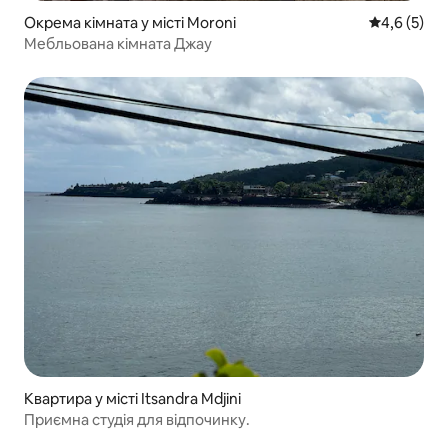
Окрема кімната у місті Moroni
Середня оці
4,6 (5)
Мебльована кімната Джау
Квартира у місті Itsandra Mdjini
Приємна студія для відпочинку.