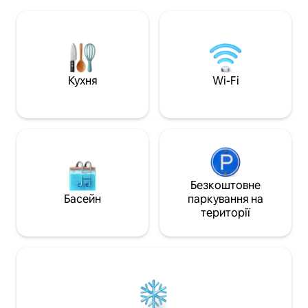
рифів під час відпливу або відвідайте
спокійна вілла, р
Дос-дю-Драгон і озеро Сале, що за
декількох хвилин
30 хвилин їзди на таксі-брусі, і
пляжів і місцевих
пройдіться назад уздовж узбережжя
собі відпочинок і 
дивовижним місячним пейзажем.
пропонуючи ідеал
Пообідайте в «Chez Diop» і
незабутніх сімейн
помилуйтеся заходом сонця.
Кухня
Wi-Fi
Мобільний Інтернет на SIM-картці: 4 €
= 2 ГБ + SMS + час розмов, 20 € = 20 ГБ.
Безкоштовне
Басейн
паркування на
території