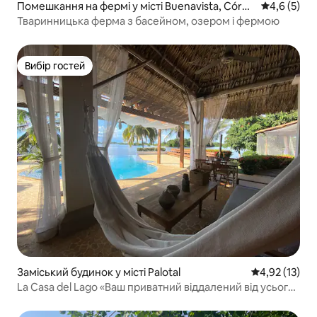
Помешкання на фермі у місті Buenavista, Córdo
Середня оці
4,6 (5)
ba
Тваринницька ферма з басейном, озером і фермою
Вибір гостей
Вибір гостей
Заміський будинок у місті Palotal
Середня оцінк
4,92 (13)
La Casa del Lago «Ваш приватний віддалений від усього
будинок в Аяпелі»