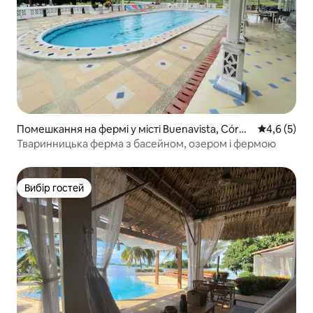
Помешкання на фермі у місті Buenavista, Córdo
Середня оці
4,6 (5)
ba
Тваринницька ферма з басейном, озером і фермою
Вибір гостей
Вибір гостей