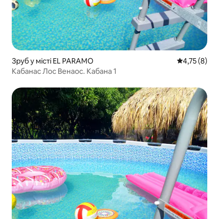
Зруб у місті EL PARAMO
Середня оцін
4,75 (8)
Кабанас Лос Венаос. Кабана 1