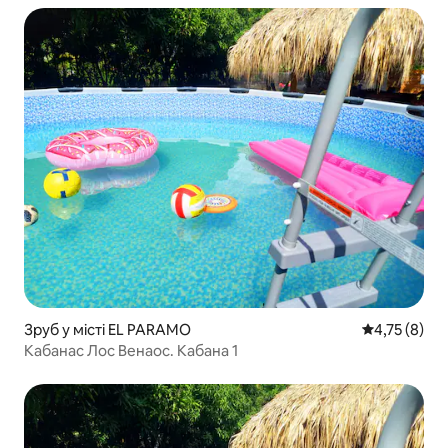
Зруб у місті EL PARAMO
Середня оцін
4,75 (8)
Кабанас Лос Венаос. Кабана 1