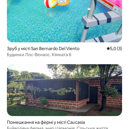
Зруб у місті San Bernardo Del Viento
Середня оці
5,0 (3)
Будинки Лос-Венаос. Кімната 6
Помешкання на фермі у місті Caucasia
Буйволяча ферма, мир і гармонія. Сільське життя.