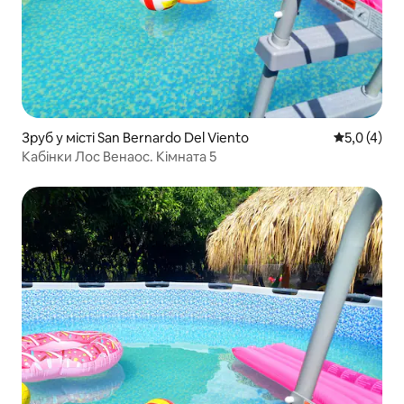
Зруб у місті San Bernardo Del Viento
Середня оці
5,0 (4)
Кабінки Лос Венаос. Кімната 5