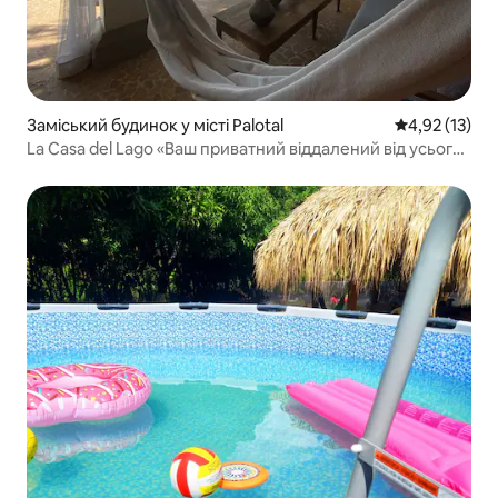
Заміський будинок у місті Palotal
Середня оцінк
4,92 (13)
La Casa del Lago «Ваш приватний віддалений від усього
будинок в Аяпелі»