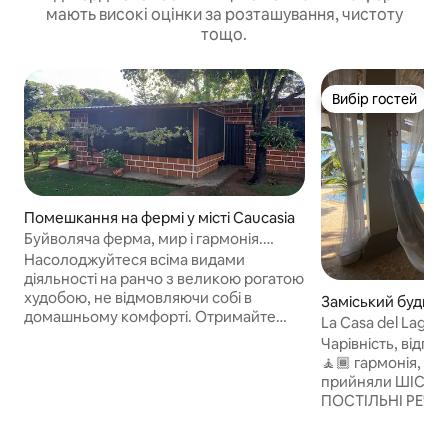
мають високі оцінки за розташування, чистоту
тощо.
Вибір гостей
Вибір гостей
Помешкання на фермі у місті Caucasia
Буйволяча ферма, мир і гармонія.
Сільське життя.
Насолоджуйтеся всіма видами
діяльності на ранчо з великою рогатою
худобою, не відмовляючи собі в
Заміський будинок
домашньому комфорті. Отримайте
lotal
La Casa del Lago
незабутні враження посеред сільської
віддалений від ус
Чарівність, відпо
місцевості. Коні, буйволи, барани,
Аяпелі»
🧘🏾 гармонія, зв
свині, кури-несучки, спортивна
прийняли ШІСТЬ Г
риболовля. Подаруйте своїй родині
ПОСТІЛЬНІ РЕЧІ
незабутній відпочинок менш ніж за
БУТИ ОДНОКІМНА
40 хвилин від міста, у помешканні, що
спокій, сонце, ба