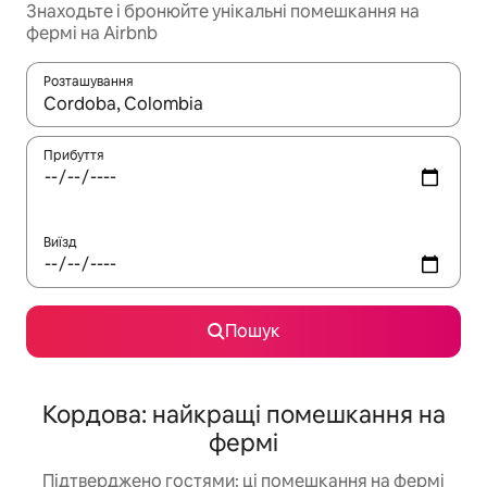
Знаходьте і бронюйте унікальні помешкання на
фермі на Airbnb
Розташування
Отримавши результати пошуку, використовуйте для навігації с
Прибуття
Виїзд
Пошук
Кордова: найкращі помешкання на
фермі
Підтверджено гостями: ці помешкання на фермі