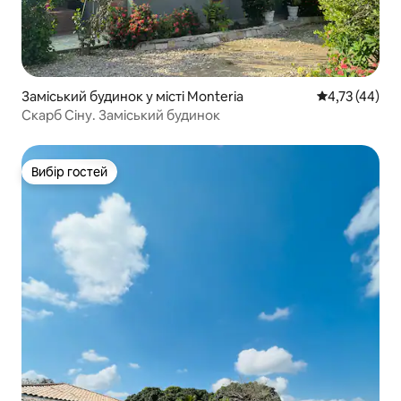
Заміський будинок у місті Monteria
Середня оцінк
4,73 (44)
Скарб Сіну. Заміський будинок
Вибір гостей
Вибір гостей