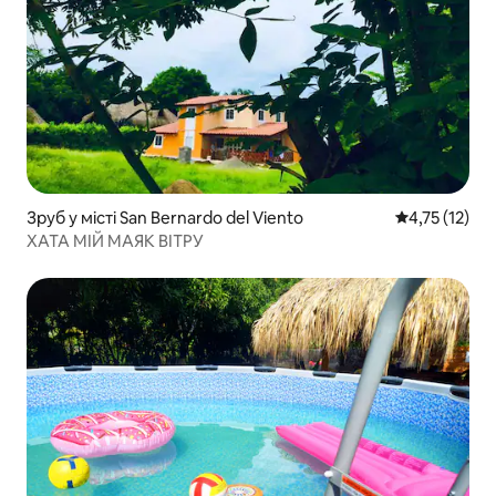
Зруб у місті San Bernardo del Viento
Середня оцінк
4,75 (12)
ХАТА МІЙ МАЯК ВІТРУ