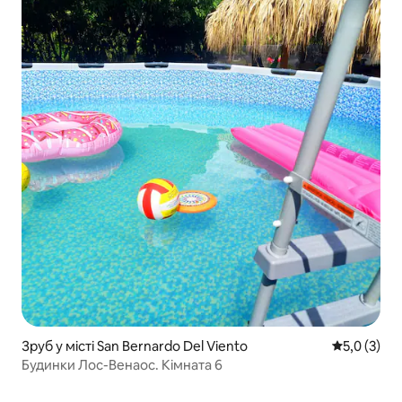
Зруб у місті San Bernardo Del Viento
Середня оці
5,0 (3)
Будинки Лос-Венаос. Кімната 6