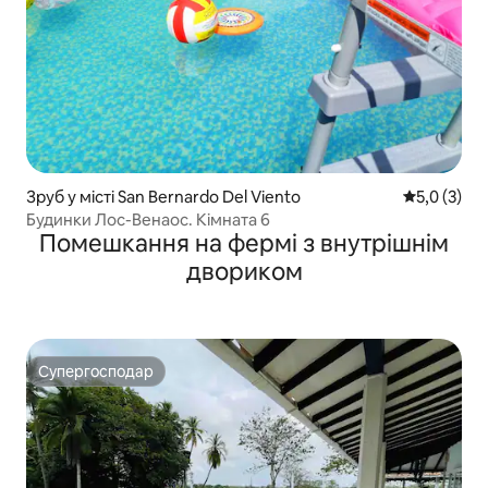
Зруб у місті San Bernardo Del Viento
Середня оці
5,0 (3)
Будинки Лос-Венаос. Кімната 6
Помешкання на фермі з внутрішнім
двориком
Супергосподар
Супергосподар