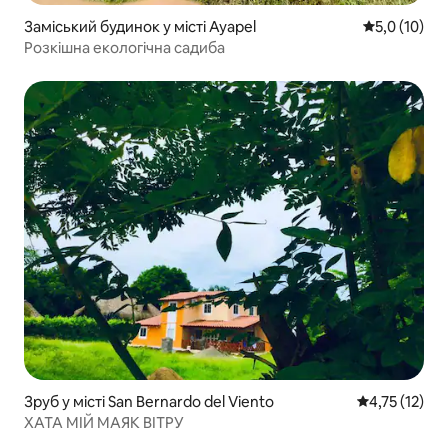
Заміський будинок у місті Ayapel
Середня оцін
5,0 (10)
Розкішна екологічна садиба
Зруб у місті San Bernardo del Viento
Середня оцінк
4,75 (12)
ХАТА МІЙ МАЯК ВІТРУ