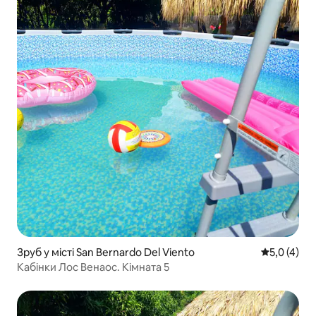
Зруб у місті San Bernardo Del Viento
Середня оці
5,0 (4)
Кабінки Лос Венаос. Кімната 5