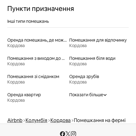
Пункти призначення
Інші типи помешкань
Оренда помешкань, де можна перебувати з домашніми тваринами
Помешкання для відпочинку
Кордова
Кордова
Помешкання з виходом до озера
Помешкання біля води
Кордова
Кордова
Помешкання зі сніданком
Оренда зрубів
Кордова
Кордова
Оренда квартир
Показати більше
Кордова
Airbnb
Колумбія
Кордова
Помешкання на фермі