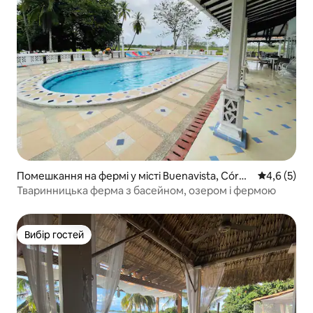
Помешкання на фермі у місті Buenavista, Córdo
Середня оці
4,6 (5)
ba
Тваринницька ферма з басейном, озером і фермою
Вибір гостей
Вибір гостей