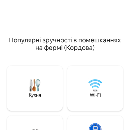
використовує відновлювану енергію й
Справжній приват
оточене природою. Повсякденне
кілька хвилин їзди Пуебло! 
життя. Катання на конях, доїння,
дістаєтеся до буд
виготовлення сиру, робота на полі з
Сходи сонця та с
буйволами, спортивна риболовля,
сонця! Хороша кн
збирання врожаю.
Зручний будинок, 
просторий... троп
Популярні зручності в помешканнях
справжнє задовол
на фермі (Кордова)
обстановці, різноман
оздоровлення
Кухня
Wi-Fi