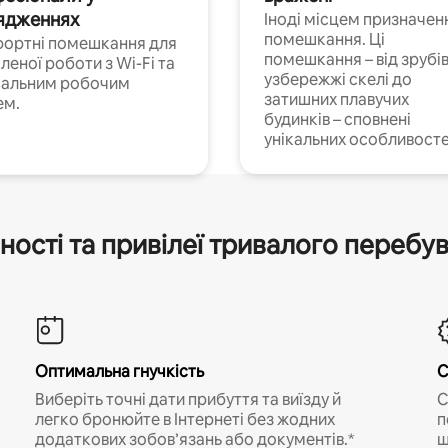
ядженнях
Іноді місцем призначен
помешкання. Ці
ортні помешкання для
помешкання – від зрубів
леної роботи з Wi-Fi та
узбережжі скелі до
іальним робочим
затишних плавучих
ем.
будинків – сповнені
унікальних особливосте
ності та привілеї тривалого перебу
Оптимальна гнучкість
С
Виберіть точні дати прибуття та виїзду й
С
легко бронюйте в Інтернеті без жодних
п
додаткових зобов’язань або документів.*
щ