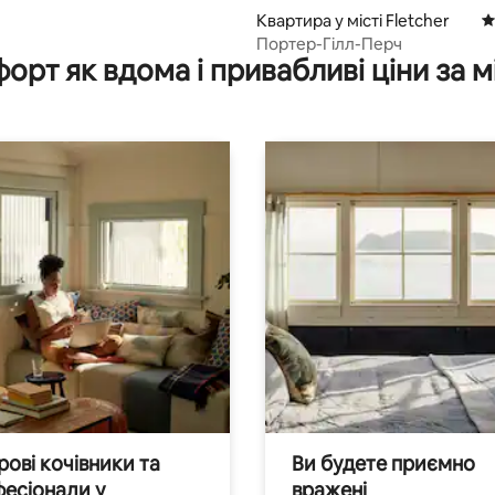
Квартира у місті Fletcher
С
Портер-Гілл-Перч
орт як вдома і привабливі ціни за м
ові кочівники та
Ви будете приємно
есіонали у
вражені