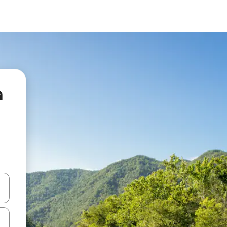
а
я навігації сторінкою клавіші зі стрілками вгору та вниз або жест