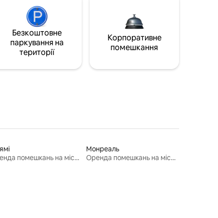
Безкоштовне
Корпоративне
паркування на
помешкання
території
ямі
Монреаль
Оренда помешкань на місяць
Оренда помешкань на місяць