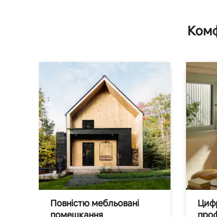
Комф
Повністю мебльовані
Цифр
помешкання
проф