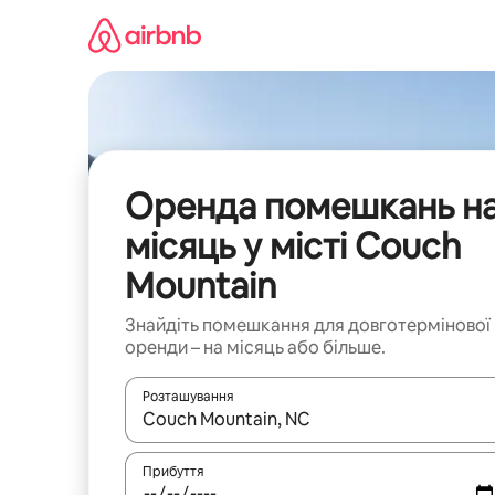
Перейти
до
вмісту
Оренда помешкань н
місяць у місті Couch
Mountain
Знайдіть помешкання для довготермінової
оренди – на місяць або більше.
Розташування
Отримавши результати пошуку, використовуйте дл
Прибуття