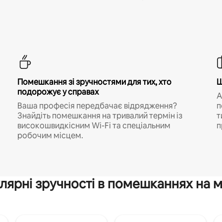
Помешкання зі зручностями для тих, хто
Ш
подорожує у справах
A
Ваша професія передбачає відрядження?
п
Знайдіть помешкання на тривалий термін із
т
високошвидкісним Wi-Fi та спеціальним
п
робочим місцем.
лярні зручності в помешканнях на м