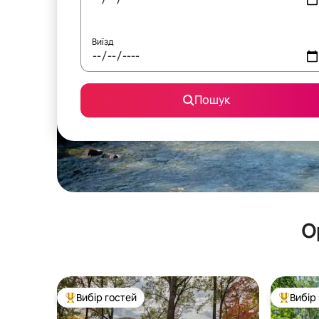
Виїзд
Пошук
О
Вибір гостей
Вибір
Топ вибір гостей
Топ вибі