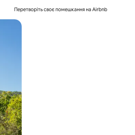
Перетворіть своє помешкання на Airbnb
и дотику та гортання.