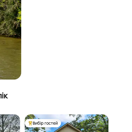
ік
Вибір гостей
Топ вибір гостей