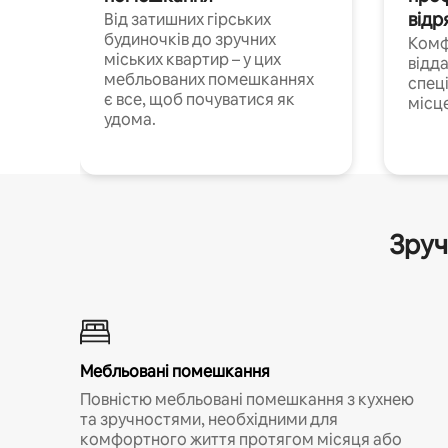
відр
Від затишних гірських
будиночків до зручних
Комф
міських квартир – у цих
відда
мебльованих помешканнях
спец
є все, щоб почуватися як
місц
удома.
Зруч
Мебльовані помешкання
Повністю мебльовані помешкання з кухнею
та зручностями, необхідними для
комфортного життя протягом місяця або