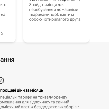
ня є
Знайдіть місця для
перебування з домашніми
 на
тваринами, щоб взяти із
собою чотирилапого друга.
й.
вання
прощені ціни за місяць
пеціальні тарифи на тривалу оренду
омешкання для відпочинку та єдиний
омісячний платіж без додаткових зборів.*