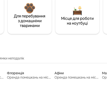
Для перебування
Місце для роботи
з домашніми
на ноутбуці
тваринами
ямки неподалік
Флоренція
Афіни
Ма
Оренда помешкань на місяць
Оренда помешкань на місяць
Оренда помешкань на місяць