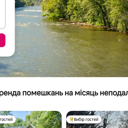
ренда помешкань на місяць неподал
 гостей
Вибір гостей
р гостей
Топ вибір гостей