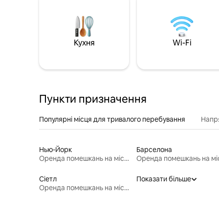
Кухня
Wi-Fi
Пункти призначення
Популярні місця для тривалого перебування
Напр
Нью-Йорк
Барселона
Оренда помешкань на місяць
Сіетл
Показати більше
Оренда помешкань на місяць