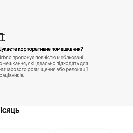
укаєте корпоративне помешкання?
irbnb пропонує повністю мебльовані
омешкання, які ідеально підходять для
имчасового розміщення або релокації
рацівників.
ісяць