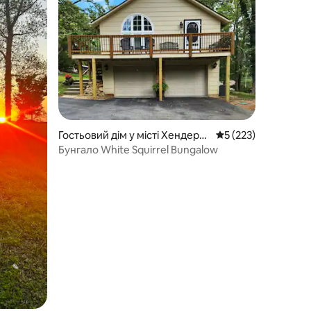
Гостьовий дім у місті Хендерс
Середня оцінка: 5 з 
5 (223)
онвил
Бунгало White Squirrel Bungalow