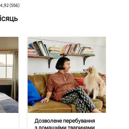
ередня оцінка: 4,92 з 5, відгуки: 556
4,92 (556)
ісяць
Дозволене перебування
з домашніми тваринами