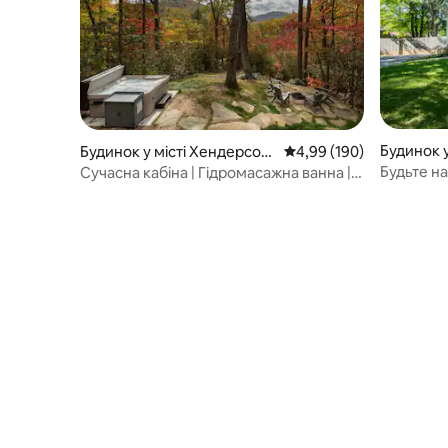
Будинок у
Будинок у місті Хендерсон
Середня оцінка: 4,99 з 
4,99 (190)
вил
Будьте н
Сучасна кабіна | Гідромасажна ванна |
помешкан
Місце для багаття | Можна з собаками