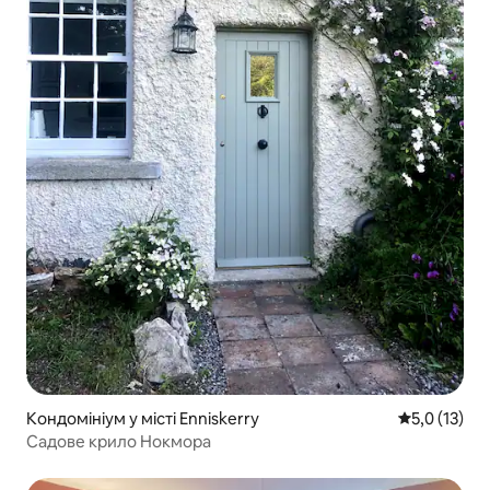
Кондомініум у місті Enniskerry
Середня оцін
5,0 (13)
Садове крило Нокмора