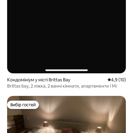
Кондомініум у місті Brittas Bay
Середня оцін
4,9 (10)
Brittas bay, 2 ліжка, 2 ванні кімнати, апартаменти I Mi
Вибір гостей
Вибір гостей