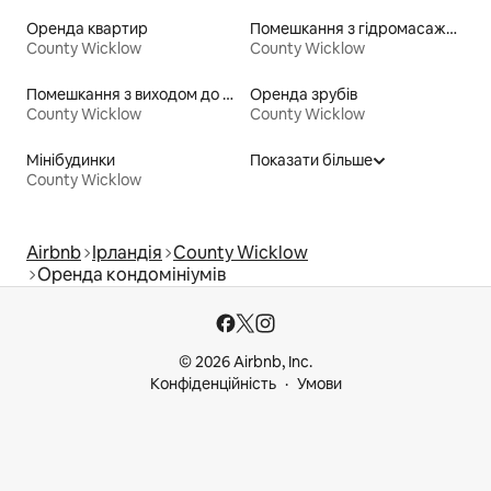
Оренда квартир
Помешкання з гідромасажною ванною
County Wicklow
County Wicklow
Помешкання з виходом до озера
Оренда зрубів
County Wicklow
County Wicklow
Мінібудинки
Показати більше
County Wicklow
Airbnb
Ірландія
County Wicklow
Оренда кондомініумів
© 2026 Airbnb, Inc.
Конфіденційність
Умови