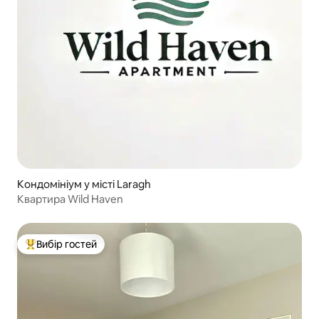
Кондомініум у місті Laragh
Квартира Wild Haven
Вибір гостей
Топ вибір гостей