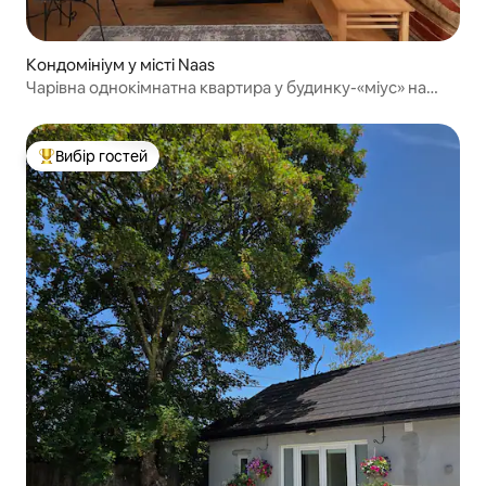
Кондомініум у місті Naas
Чарівна однокімнатна квартира у будинку-«міус» на
заміській фермі
Вибір гостей
Топ вибір гостей