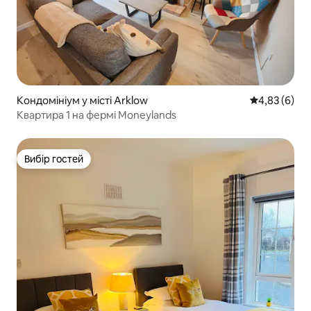
Кондомініум у місті Arklow
Середня оцін
4,83 (6)
Квартира 1 на фермі Moneylands
Вибір гостей
Вибір гостей