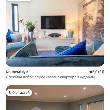
Кондомініум
Середня оцін
5,0 (31)
Спокійна добре спроектована квартира з чудовим
патіо
Вибір гостей
Вибір гостей