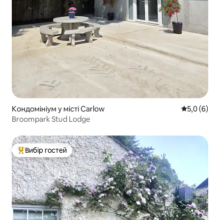
Кондомініум у місті Carlow
Середня оці
5,0 (6)
Broompark Stud Lodge
Вибір гостей
Топ вибір гостей