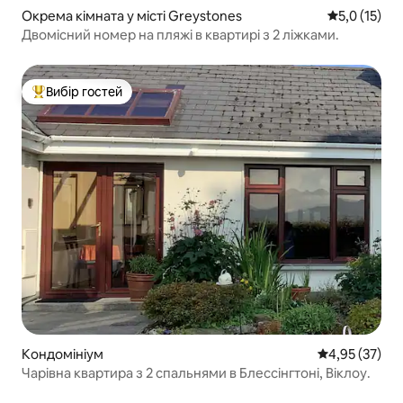
Окрема кімната у місті Greystones
Середня оцін
5,0 (15)
Двомісний номер на пляжі в квартирі з 2 ліжками.
Вибір гостей
Топ вибір гостей
Кондомініум
Середня оцінк
4,95 (37)
Чарівна квартира з 2 спальнями в Блессінгтоні, Віклоу.