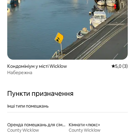
Кондомініум у місті Wicklow
Середня оці
5,0 (3)
Набережна
Пункти призначення
Інші типи помешкань
Оренда помешкань для сімей
Кімнати «люкс»
County Wicklow
County Wicklow