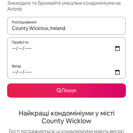
Знаходьте та бронюйте унікальні кондомініуми на
Airbnb
Розташування
Отримавши результати пошуку, використовуйте для навігації с
Прибуття
Виїзд
Пошук
Найкращі кондомініуми у місті
County Wicklow
Гості погоджуються: ці кондомініуми мають високі