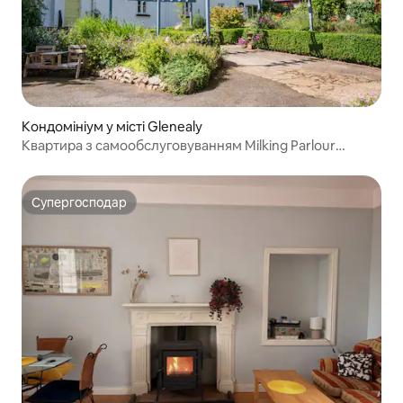
Кондомініум у місті Glenealy
Квартира з самообслуговуванням Milking Parlour
Co.Wicklow
Супергосподар
Супергосподар