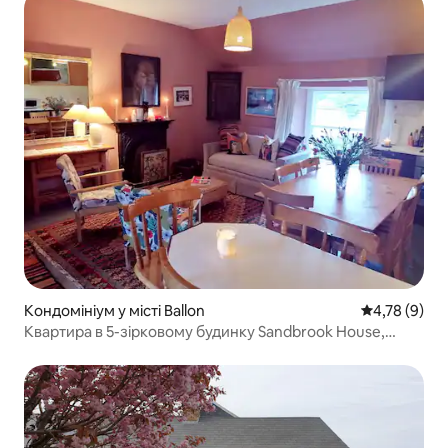
Кондомініум у місті Ballon
Середня оцін
4,78 (9)
Квартира в 5-зірковому будинку Sandbrook House,
Ірландія