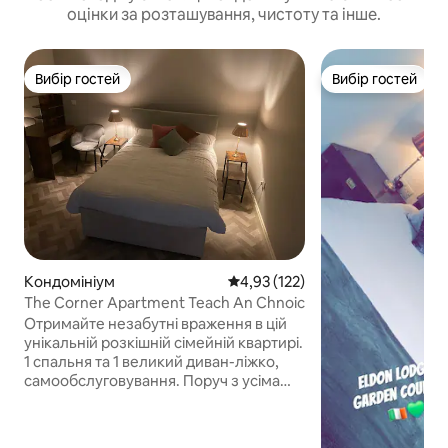
оцінки за розташування, чистоту та інше.
Вибір гостей
Вибір гостей
Вибір гостей
Вибір гостей
Кондомініум
Середня оцінка: 4,93 з 5, відгук
4,93 (122)
The Corner Apartment Teach An Chnoic
Отримайте незабутні враження в цій
унікальній розкішній сімейній квартирі.
1 спальня та 1 великий диван-ліжко,
самообслуговування. Поруч з усіма
місцевими зручностями. Нагороджене
кафе Cafe De Mode, 2 паби та магазини
в декількох хвилинах ходьби.