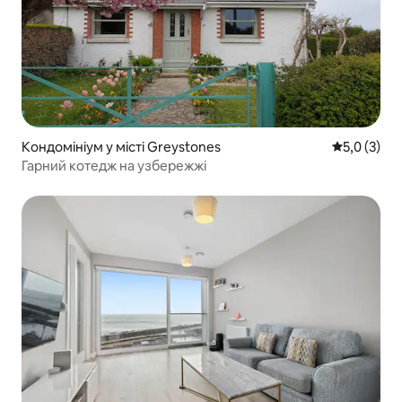
Кондомініум у місті Greystones
Середня оці
5,0 (3)
Гарний котедж на узбережжі