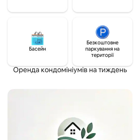
Спальні з 'єднуються. Також п
для розміщення п
Безкоштовне
Басейн
паркування на
території
Оренда кондомініумів на тиждень