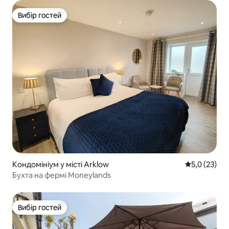
Вибір гостей
Вибір гостей
Кондомініум у місті Arklow
Середня оцін
5,0 (23)
Бухта на фермі Moneylands
Вибір гостей
Вибір гостей