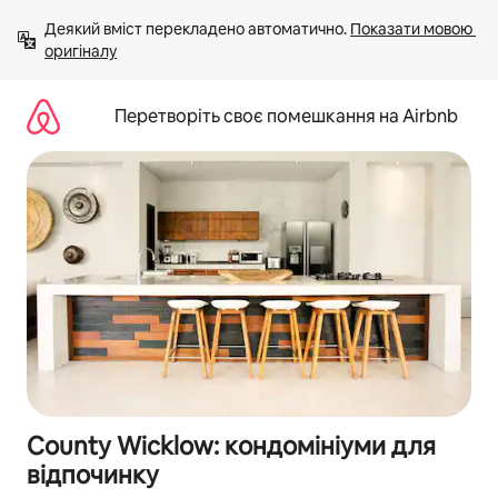
Перейти
Деякий вміст перекладено автоматично. 
Показати мовою 
до
оригіналу
вмісту
Перетворіть своє помешкання на Airbnb
County Wicklow: кондомініуми для
відпочинку