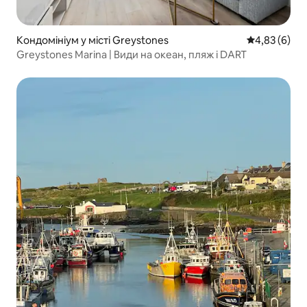
Кондомініум у місті Greystones
Середня оцін
4,83 (6)
Greystones Marina | Види на океан, пляж і DART