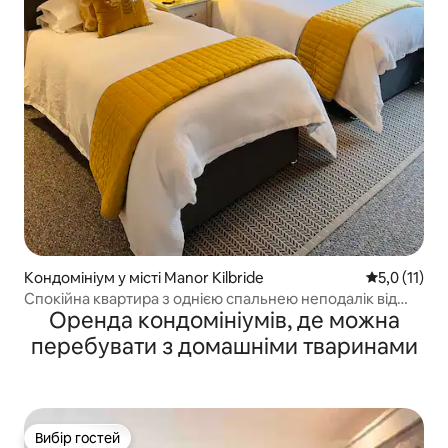
Кондомініум у місті Manor Kilbride
Середня оцін
5,0 (11)
Спокійна квартира з однією спальнею неподалік від
Оренда кондомініумів, де можна
Дубліна
перебувати з домашніми тваринами
Вибір гостей
Вибір гостей