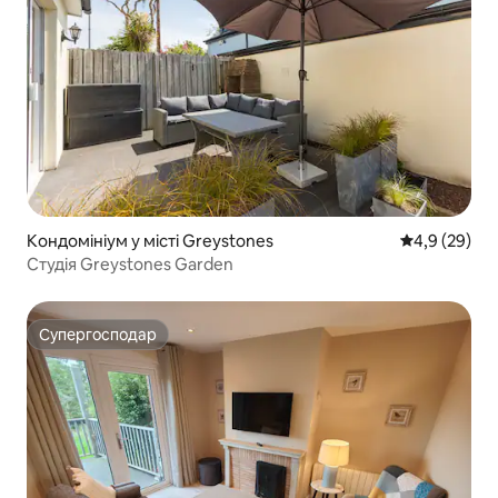
Кондомініум у місті Greystones
Середня оцін
4,9 (29)
Студія Greystones Garden
Супергосподар
Супергосподар