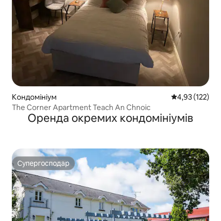
Кондомініум
Середня оцінка
4,93 (122)
The Corner Apartment Teach An Chnoic
Оренда окремих кондомініумів
Супергосподар
Супергосподар