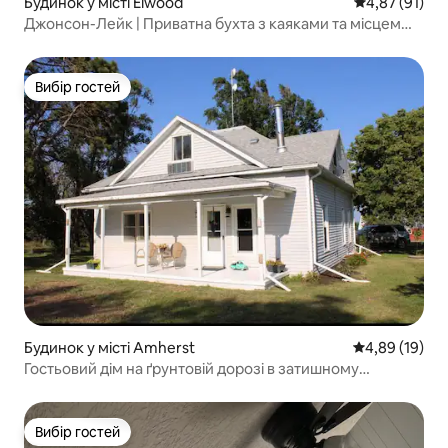
Будинок у місті Elwood
Середня оцінк
4,87 (91)
Джонсон-Лейк | Приватна бухта з каяками та місцем
для багаття
Вибір гостей
Вибір гостей
Будинок у місті Amherst
Середня оцінк
4,89 (19)
Гостьовий дім на ґрунтовій дорозі в затишному
заміському будинку
Вибір гостей
Вибір гостей