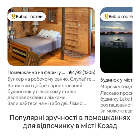
Вибір гостей
Вибір гостей
Топ вибір гостей
Топ вибір гостей
Помешкання на фермі у м
Середня оцінка: 4,92 з 5, відгуки
4,92 (1305)
істі Gothenburg
Бункер на робочому ранчо. Слухайте
Будинок у місті J
спів курей.
Затишний і добре спроектований
Морське гніздо
будиночок у сільському стилі з
Ласкаво просимо
двоповерховими ліжками.
будинку Lake Hou
Залишайтеся на ніч або дві. Ліжко
розташованого на
розміру «queen size», футон і два
ви можете відпоч
односпальні ліжка на антресолях. Міні-
Популярні зручності в помешканнях
час і шукати пригод. Нещод
кухня та повноцінна ванна кімната.
відремонтований 
для відпочинку в місті Козад
Прогулянки серед дерев, полів, доріг
на вашу сім 'ю, 
(на власний ризик). Чудові звуки
заднім двором. Сядьте під критою
птахів. Спілкуйтеся з котами та