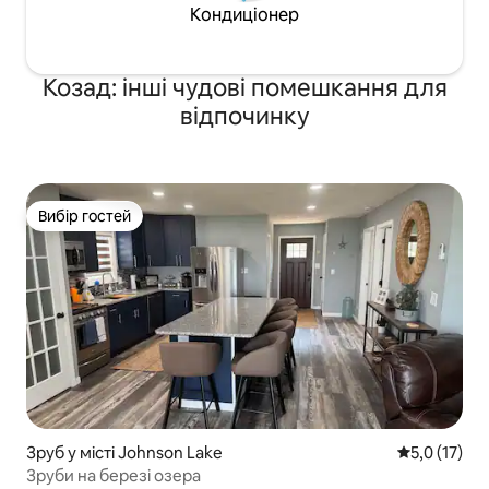
Кондиціонер
Козад: інші чудові помешкання для
відпочинку
Вибір гостей
Вибір гостей
Зруб у місті Johnson Lake
Середня оцін
5,0 (17)
Зруби на березі озера