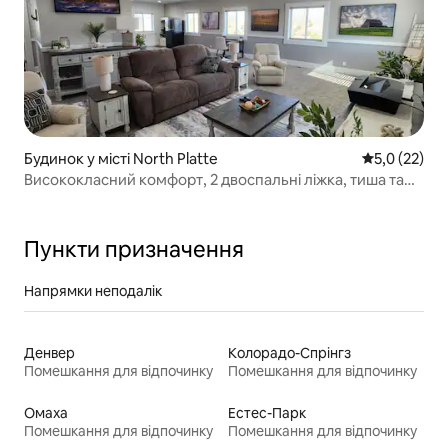
Будинок у місті North Platte
Середня оцін
5,0 (22)
Висококласний комфорт, 2 двоспальні ліжка, тиша та
відпочинок!
Пункти призначення
Напрямки неподалік
Денвер
Колорадо-Спрінгз
Помешкання для відпочинку
Помешкання для відпочинку
Омаха
Естес-Парк
Помешкання для відпочинку
Помешкання для відпочинку