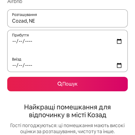
Airbnb
Розташування
Отримавши результати пошуку, використовуйте для навігації с
Прибуття
Виїзд
Пошук
Найкращі помешкання для
відпочинку в місті Козад
Гості погоджуються: ці помешкання мають високі
оцінки за розташування, чистоту та інше.