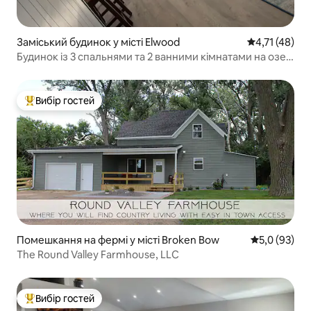
Заміський будинок у місті Elwood
Середня оцінк
4,71 (48)
Будинок із 3 спальнями та 2 ванними кімнатами на озері
Джонсон, Небраска
Вибір гостей
Топ вибір гостей
Помешкання на фермі у місті Broken Bow
Середня оцін
5,0 (93)
The Round Valley Farmhouse, LLC
Вибір гостей
Топ вибір гостей