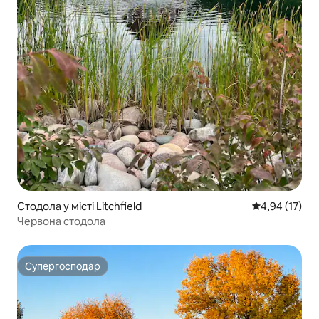
Стодола у місті Litchfield
Середня оцінк
4,94 (17)
Червона стодола
Супергосподар
Супергосподар