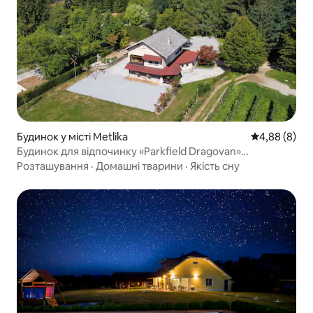
Будинок у місті Metlika
Середня оцін
4,88 (8)
Будинок для відпочинку «Parkfield Dragovan»
розрахований на 6 +2 спальних місць
Розташування
·
Домашні тварини
·
Якість сну