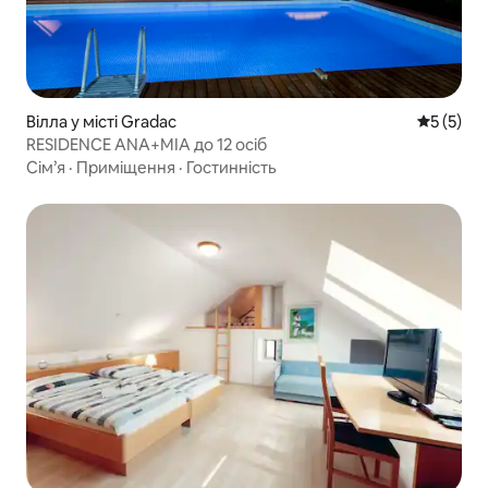
Вілла у місті Gradac
Середня о
5 (5)
RESIDENCE ANA+MIA до 12 осіб
Сім’я
·
Приміщення
·
Гостинність