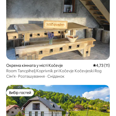
Окрема кімната у місті Kočevje
Середня оцінк
4,73 (11)
Room Tancpihelj Koprivnik pri Kočevje Kočevjeski Rog
Сім’я
·
Розташування
·
Сніданок
Вибір гостей
Вибір гостей