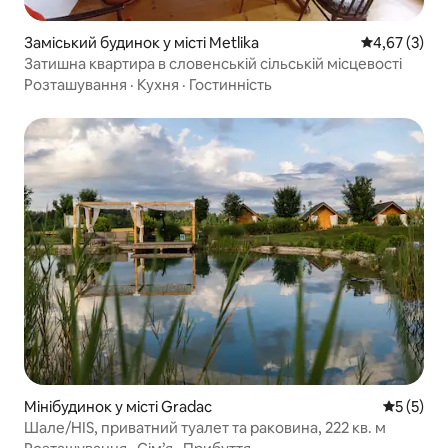
Заміський будинок у місті Metlika
Середня оцін
4,67 (3)
Затишна квартира в словенській сільській місцевості
Розташування
·
Кухня
·
Гостинність
Мінібудинок у місті Gradac
Середня о
5 (5)
Шале/HIS, приватний туалет та раковина, 222 кв. м