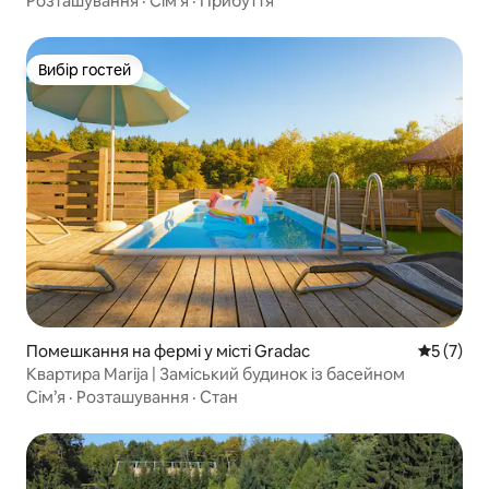
Розташування
·
Сім’я
·
Прибуття
Вибір гостей
Вибір гостей
Помешкання на фермі у місті Gradac
Середня о
5 (7)
Квартира Marija | Заміський будинок із басейном
Сім’я
·
Розташування
·
Стан