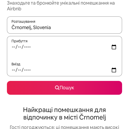
Знаходьте та бронюйте унікальні помешкання на
Airbnb
Розташування
Отримавши результати пошуку, використовуйте для навігації с
Прибуття
Виїзд
Пошук
Найкращі помешкання для
відпочинку в місті Črnomelj
Гості погоджуються: ці помешкання мають високі