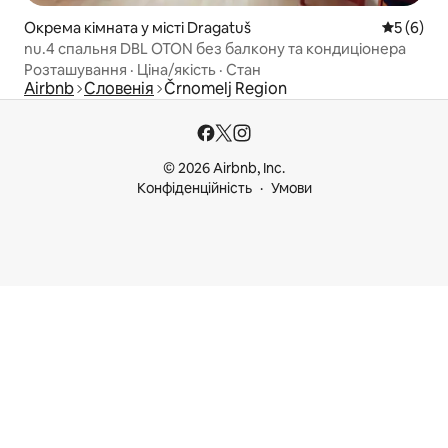
Окрема кімната у місті Dragatuš
Середня о
5 (6)
nu.4 спальня DBL OTON без балкону та кондиціонера
Розташування
·
Ціна/якість
·
Стан
Airbnb
Словенія
Črnomelj Region
© 2026 Airbnb, Inc.
Конфіденційність
Умови