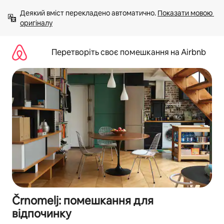
Перейти
Деякий вміст перекладено автоматично. 
Показати мовою 
до
оригіналу
вмісту
Перетворіть своє помешкання на Airbnb
Črnomelj: помешкання для
відпочинку