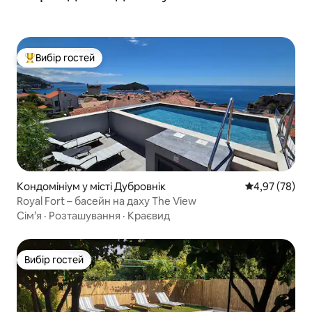
Вибір гостей
Топ вибір гостей
Кондомініум у місті Дубровнік
Середня оцінк
4,97 (78)
Royal Fort – басейн на даху The View
Сім’я
·
Розташування
·
Краєвид
Вибір гостей
Вибір гостей