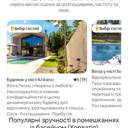
мають високі оцінки за розташування, чистоту та
інше.
Вибір гостей
Вибір гостей
Топ вибір гостей
Топ вибір гостей
Вілла у місті Sveti
Відокремлена вілл
Будинок у місті Križanci
Середня оцінка: 5 з 5, відгу
5 (19)
для сімей і домаш
Простора відокре
Вілла Terza, створена з любов’ю
спокійному та спо
Насолоджуйтеся повною
території Істрії 
конфіденційністю в цьому
відпочинок. Ідеа
дизайнерському будинку для
відпочинку та зр
Розташування
·
С
відпочинку, розташованому в сільській
всіх цікавих місц
місцевості, ідеально підходить для пар
Сім’я
·
Розташування
·
Прибуття
районі вілла забе
або сімей. Будинок площею 109 кв. м
Популярні зручності в помешканнях
спокійне та безп
на ділянці 750 кв. м. У будинку є дві
із басейном (Хорватія)
для комфорту в 