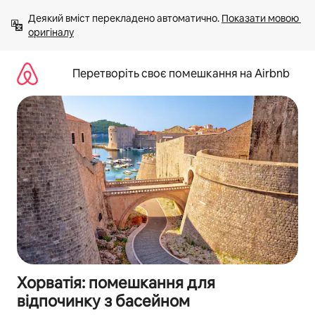
Перейти
Деякий вміст перекладено автоматично. 
Показати мовою 
до
оригіналу
вмісту
Перетворіть своє помешкання на Airbnb
Хорватія: помешкання для
відпочинку з басейном