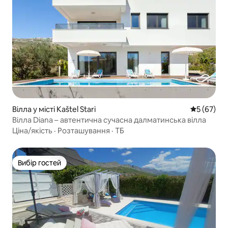
Вілла у місті Kaštel Stari
Середня оц
5 (67)
Вілла Diana – автентична сучасна далматинська вілла
Ціна/якість
·
Розташування
·
ТБ
Вибір гостей
Вибір гостей