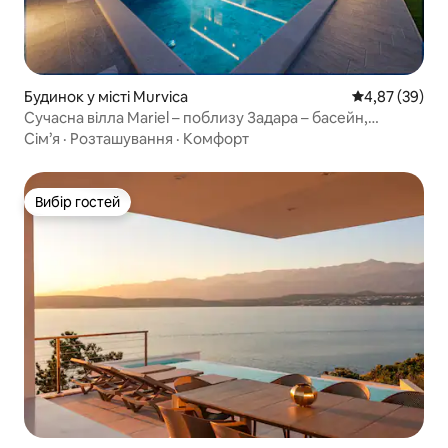
Будинок у місті Murvica
Середня оцінк
4,87 (39)
Сучасна вілла Mariel – поблизу Задара – басейн,
джакузі, тренажерний зал
Сім’я
·
Розташування
·
Комфорт
Вибір гостей
Вибір гостей