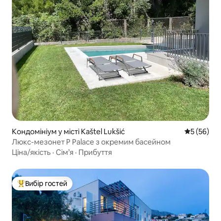
Кондомініум у місті Kaštel Lukšić
Середня оц
5 (56)
Люкс-мезонет P Palace з окремим басейном
Ціна/якість
·
Сім’я
·
Прибуття
Вибір гостей
Топ вибір гостей