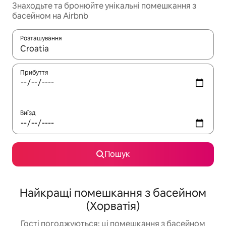
Знаходьте та бронюйте унікальні помешкання з
басейном на Airbnb
Розташування
Отримавши результати пошуку, використовуйте для навігації с
Прибуття
Виїзд
Пошук
Найкращі помешкання з басейном
(Хорватія)
Гості погоджуються: ці помешкання з басейном