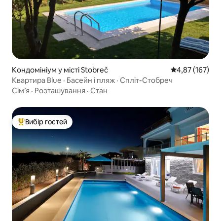
Кондомініум у місті Stobreč
Середня оцінка
4,87 (167)
Квартира Blue · Басейн і пляж · Спліт-Стобреч
Сім’я
·
Розташування
·
Стан
Вибір гостей
Топ вибір гостей