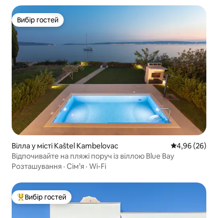
Вибір гостей
Вибір гостей
Вілла у місті Kaštel Kambelovac
Середня оцінка
4,96 (26)
Відпочивайте на пляжі поруч із віллою Blue Bay
Розташування
·
Сім’я
·
Wi-Fi
Вибір гостей
Топ вибір гостей