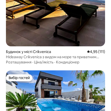
Будинок у місті Crikvenica
Середня оцінка
4,95 (111)
Hideaway Crikvenica з видом на море та приватним
басейном
Розташування
·
Ціна/якість
·
Кондиціонер
Вибір гостей
Вибір гостей