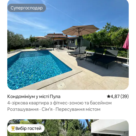
Супергосподар
Супергосподар
Кондомініум у місті Пула
Середня оцінк
4,87 (39)
4-зіркова квартира з фітнес-зоною та басейном
Розташування
·
Сім’я
·
Пересування містом
Вибір гостей
Топ вибір гостей