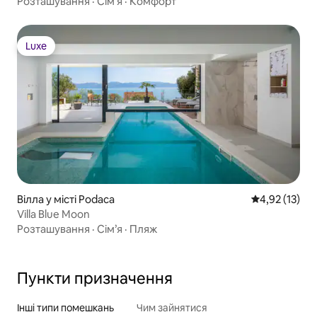
Розташування
·
Сім’я
·
Комфорт
Luxe
Luxe
Вілла у місті Podaca
Середня оцінк
4,92 (13)
Villa Blue Moon
Розташування
·
Сім’я
·
Пляж
Пункти призначення
Інші типи помешкань
Чим зайнятися