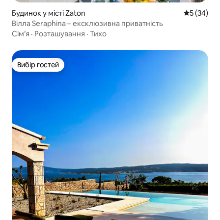
Будинок у місті Zaton
Середня оц
5 (34)
Вілла Seraphina – ексклюзивна приватність
Сім’я
·
Розташування
·
Тихо
Вибір гостей
Вибір гостей