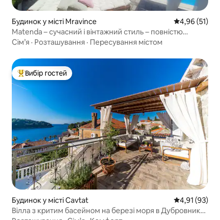
Будинок у місті Mravince
Середня оцінк
4,96 (51)
Matenda – сучасний і вінтажний стиль – повністю
приватний басейн
Сім’я
·
Розташування
·
Пересування містом
Вибір гостей
Топ вибір гостей
Будинок у місті Cavtat
Середня оцінк
4,91 (93)
Вілла з критим басейном на березі моря в Дубровник-
Цавтат