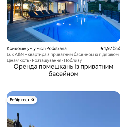
Кондомініум у місті Podstrana
Середня оцінк
4,97 (35)
Lux A&N – квартира з приватним басейном із підігрівом
Ціна/якість
·
Розташування
·
Поблизу
Оренда помешкань із приватним
басейном
Вибір гостей
Вибір гостей