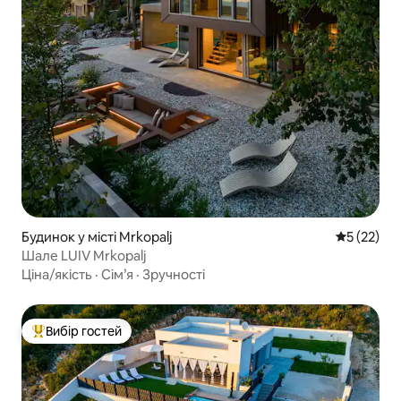
Будинок у місті Mrkopalj
Середня оц
5 (22)
Шале LUIV Mrkopalj
Ціна/якість
·
Сім’я
·
Зручності
Вибір гостей
Топ вибір гостей