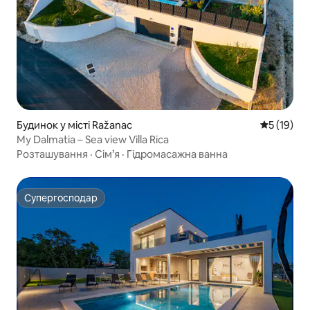
Будинок у місті Ražanac
Середня оц
5 (19)
My Dalmatia – Sea view Villa Rica
Розташування
·
Сім’я
·
Гідромасажна ванна
Супергосподар
Супергосподар