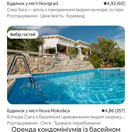
Будинок у місті Novigrad
Середня оцінка
4,92 (60)
Casa Sara — вілла з панорамним видом на море та гори
Розташування
·
Ціна/якість
·
Краєвид
Вибір гостей
Вибір гостей
Будинок у місті Nova Mokošica
Середня оцінка:
4,86 (257)
Котедж Ciara з басейном і дивовижним видом на річку/
море
Розташування
·
Сім’я
·
Тривале перебування
Оренда кондомініумів із басейном