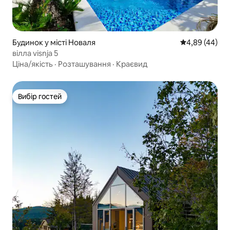
Будинок у місті Новаля
Середня оцінка
4,89 (44)
вілла visnja 5
Ціна/якість
·
Розташування
·
Краєвид
Вибір гостей
Вибір гостей