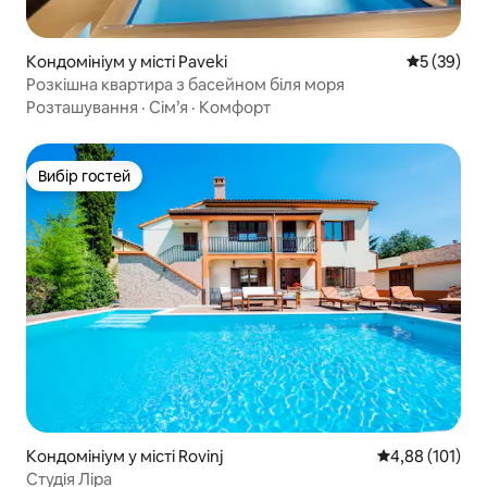
Кондомініум у місті Paveki
Середня оц
5 (39)
Розкішна квартира з басейном біля моря
Розташування
·
Сім’я
·
Комфорт
Вибір гостей
Вибір гостей
Кондомініум у місті Rovinj
Середня оцінка
4,88 (101)
Студія Ліра