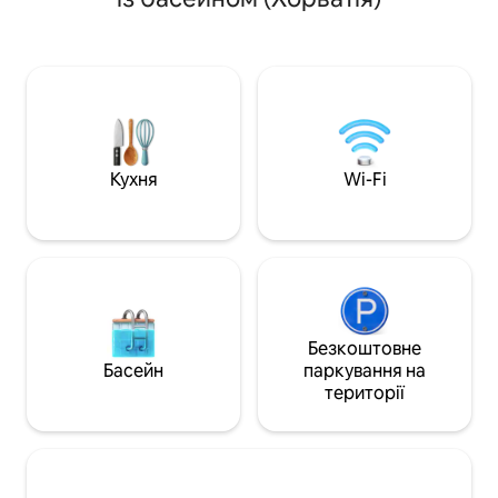
комфортабельні спальні з ванною
зеленню. У період з червня по
кімнатою, вітальня, повністю
серпень пересадк
обладнана кухня та прекрасна
суботу, а для пе
відкрита зона з газовим грилем і
більше 7 ночей на
гідромасажною ванною з підігрівом.
місяці, день приб
Будинок розташований за 2 кілометри
тривалість перебу
(1,2 милі) від усіх зручностей. Він
пропонуємо надіс
розташований у центральній частині
підтвердити вільн
Істрії, тому є чудовою базою для
Кухня
Wi-Fi
ознайомлення з усім півостровом.
Крита стоянка для 2 автомобілів.
Безкоштовне
Басейн
паркування на
території