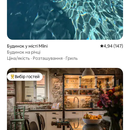
Будинок у місті Mlini
Середня оцінка
4,94 (147)
Будинок на річці
Ціна/якість
·
Розташування
·
Гриль
Вибір гостей
Топ вибір гостей