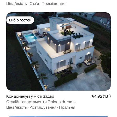
Ціна/якість
·
Сім’я
·
Приміщення
Вибір гостей
Вибір гостей
Кондомініум у місті Задар
Середня оцінка
4,92 (131)
Студійні апартаменти Golden dreams
Ціна/якість
·
Розташування
·
Пральня