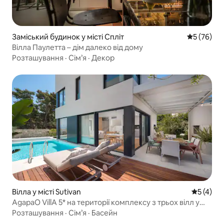
Заміський будинок у місті Спліт
Середня оц
5 (76)
Вілла Паулетта – дім далеко від дому
Розташування
·
Сім’я
·
Декор
Вілла у місті Sutivan
Середня о
5 (4)
AgapaO VillA 5* на території комплексу з трьох вілл у
Сутивані на острові Брач
Розташування
·
Сім’я
·
Басейн