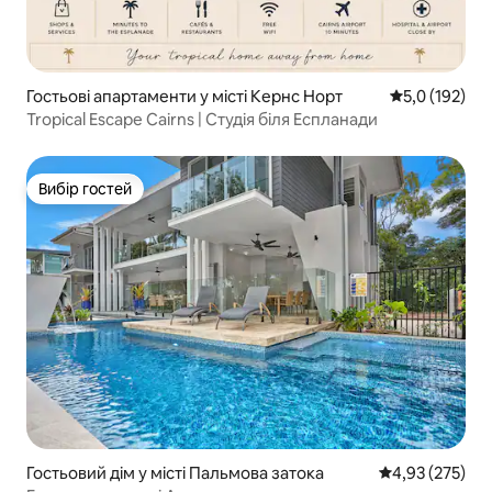
Гостьові апартаменти у місті Кернс Норт
Середня оцінк
5,0 (192)
Tropical Escape Cairns | Студія біля Еспланади
Вибір гостей
Вибір гостей
Гостьовий дім у місті Пальмова затока
Середня оцінка
4,93 (275)