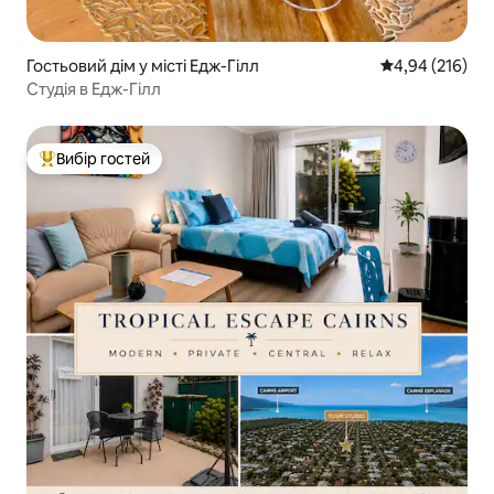
Гостьовий дім у місті Едж-Гілл
Середня оцінка
4,94 (216)
Студія в Едж-Гілл
Вибір гостей
Топ вибір гостей