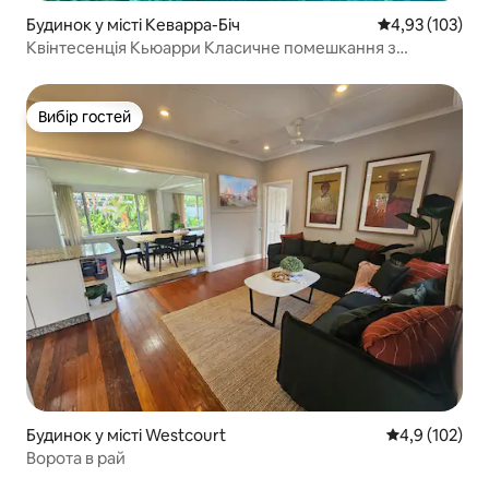
Будинок у місті Кеварра-Біч
Середня оцінка
4,93 (103)
Квінтесенція Кьюарри Класичне помешкання з
3 спальнями та величезним басейном
Вибір гостей
Вибір гостей
Будинок у місті Westcourt
Середня оцінк
4,9 (102)
Ворота в рай