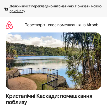
Перейти
Деякий вміст перекладено автоматично. 
Показати мовою 
до
оригіналу
вмісту
Перетворіть своє помешкання на Airbnb
Кристалічні Каскади: помешкання
поблизу