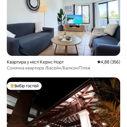
Квартира у місті Кернс Норт
Середня оцінка:
4,88 (356)
Сонячна квартира /Басейн/Балкон/Пляж
Вибір гостей
Топ вибір гостей