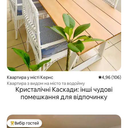
Квартира у місті Кернс
Середня оцінка:
4,96 (106)
Квартира з видом на місто та водойму
Кристалічні Каскади: інші чудові
помешкання для відпочинку
Вибір гостей
Топ вибір гостей