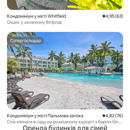
Кондомініум у місті Whitfield
Середня оцінк
4,95 (63)
Оазис у зеленому Вітфілді.
Супергосподар
Супергосподар
Кондомініум у місті Пальмова затока
Середня оцінк
4,82 (76)
Спа-кімната в саду на розкішному курорті з баром біля
Оренда будинків для сімей
басейну