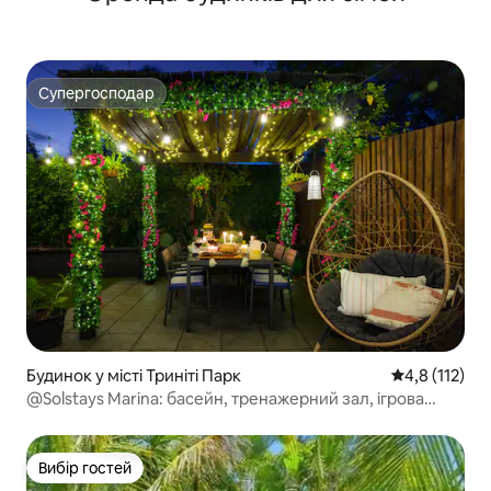
Супергосподар
Супергосподар
Будинок у місті Триніті Парк
Середня оцінк
4,8 (112)
@Solstays Marina: басейн, тренажерний зал, ігрова
кімната та прокат позашляховиків
Вибір гостей
Вибір гостей