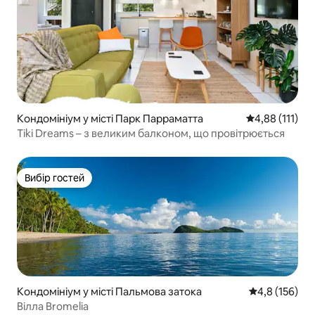
Кондомініум у місті Парк Парраматта
Середня оцінка
4,88 (111)
Tiki Dreams – з великим балконом, що провітрюється
Вибір гостей
Вибір гостей
Кондомініум у місті Пальмова затока
Середня оцінк
4,8 (156)
Вілла Bromelia