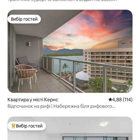
Вибір гостей
Вибір гостей
Квартира у місті Кернс
Середня оцінка
4,88 (114)
Відпочинок на рифі | Набережна біля рифового
термінала
Вибір гостей
Топ вибір гостей