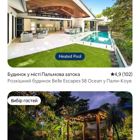
Будинок у місті Пальмова затока
Середня оцінк
4,9 (102)
Розкішний будинок Belle Escapes 58 Ocean у Палм-Коув
Вибір гостей
Вибір гостей