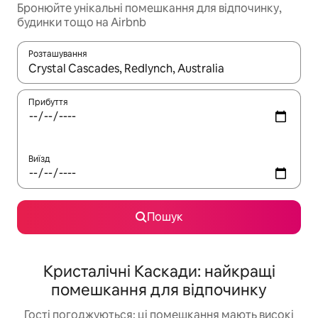
Бронюйте унікальні помешкання для відпочинку,
будинки тощо на Airbnb
Розташування
Отримавши результати пошуку, використовуйте для навігації с
Прибуття
Виїзд
Пошук
Кристалічні Каскади: найкращі
помешкання для відпочинку
Гості погоджуються: ці помешкання мають високі