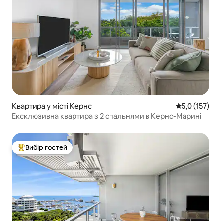
Квартира у місті Кернс
Середня оцінк
5,0 (157)
Ексклюзивна квартира з 2 спальнями в Кернс-Марині
Вибір гостей
Топ вибір гостей