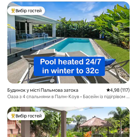
Вибір гостей
Топ вибір гостей
Будинок у місті Пальмова затока
Середня оцінка
4,98 (117)
Оаза з 4 спальнями в Палм-Коув • Басейн із підігрівом •
Пляж поруч
Вибір гостей
Топ вибір гостей