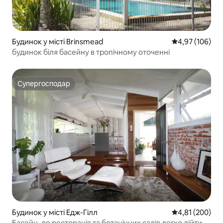
Будинок у місті Brinsmead
Середня оцінка
4,97 (106)
будинок біля басейну в тропічному оточенні
Супергосподар
Супергосподар
Будинок у місті Едж-Гілл
Середня оцінка
4,81 (200)
Басейн, до ресторанів та ботанічних садів легко дійти