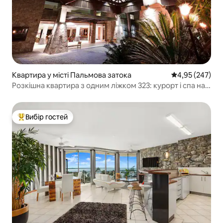
Квартира у місті Пальмова затока
Середня оцінка:
4,95 (247)
Розкішна квартира з одним ліжком 323: курорт і спа на
березі океану
Вибір гостей
Топ вибір гостей