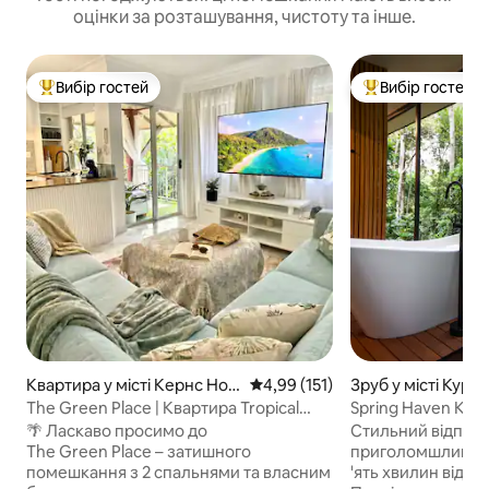
оцінки за розташування, чистоту та інше.
Вибір гостей
Вибір гостей
Топ вибір гостей
Топ вибір гостей
Квартира у місті Кернс Нор
Середня оцінка: 4,99 з 5, відгук
4,99 (151)
Зруб у місті Кура
т
The Green Place | Квартира Tropical
Spring Haven Kura
Oasis із 2 спальнями + 4 басейни
саду в тропічному 
🌴 Ласкаво просимо до
Стильний відпочи
The Green Place – затишного
приголомшливому
помешкання з 2 спальнями та власним
'ять хвилин від с