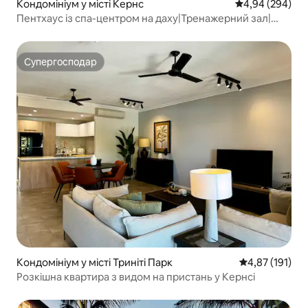
Кондомініум у місті Кернс
Середня оцінка:
4,94 (294)
Пентхаус із спа-центром на даху|Тренажерний зал|
Захід сонця та вид на гору
Супергосподар
Супергосподар
Кондомініум у місті Триніті Парк
Середня оцінка
4,87 (191)
Розкішна квартира з видом на пристань у Кернсі