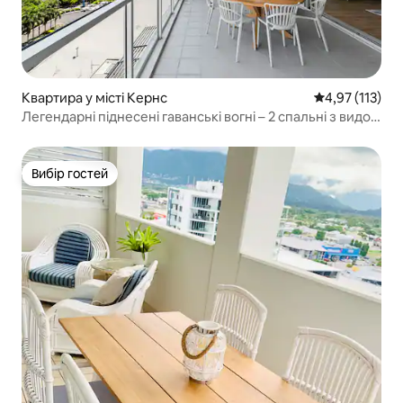
Квартира у місті Кернс
Середня оцінка
4,97 (113)
Легендарні піднесені гаванські вогні – 2 спальні з видом
на океан
Вибір гостей
Вибір гостей