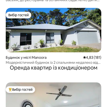
пішки
Вибір гостей
Вибір гостей
Будинок у місті Manoora
Середня оцінка
4,83 (181)
Модерністичний будинок із 2 спальнями недалеко від
Оренда квартир із кондиціонером
міста, аеропорту.
Вибір гостей
Топ вибір гостей