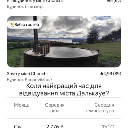
Мінібудинок у місті Chonchi
Середня оц
5 (62)
Будинок біля моря
Вибір гостей
Топ вибір гостей
Зруб у місті Chonchi
Середня оцінка
4,99 (89)
Будинок Puquevilehue
Коли найкращий час для
відвідування міста Далькауе?
Місяць
Середня
Середня
ціна
температура
Січ.
2 776 ₴
15 °C