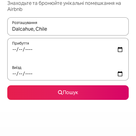
Знаходьте та бронюйте унікальні помешкання на
Airbnb
Розташування
Отримавши результати пошуку, використовуйте для навігації с
Прибуття
Виїзд
Пошук