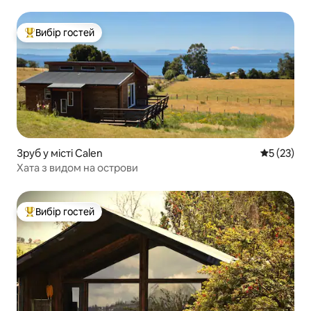
Вибір гостей
Топ вибір гостей
Зруб у місті Calen
Середня оц
5 (23)
Хата з видом на острови
Вибір гостей
Топ вибір гостей