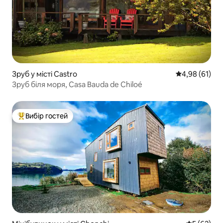
Зруб у місті Castro
Середня оцінк
4,98 (61)
Зруб біля моря, Casa Bauda de Chiloé
Вибір гостей
Топ вибір гостей