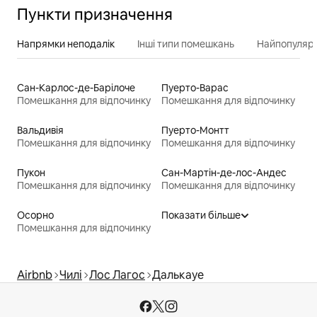
Пункти призначення
Напрямки неподалік
Інші типи помешкань
Найпопулярн
Сан-Карлос-де-Барілоче
Пуерто-Варас
Помешкання для відпочинку
Помешкання для відпочинку
Вальдивія
Пуерто-Монтт
Помешкання для відпочинку
Помешкання для відпочинку
Пукон
Сан-Мартін-де-лос-Андес
Помешкання для відпочинку
Помешкання для відпочинку
Осорно
Показати більше
Помешкання для відпочинку
Airbnb
Чилі
Лос Лагос
Далькауе