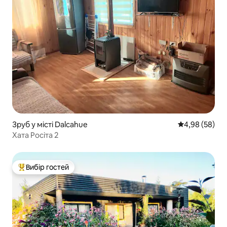
Зруб у місті Dalcahue
Середня оцінка
4,98 (58)
Хата Росіта 2
Вибір гостей
Топ вибір гостей