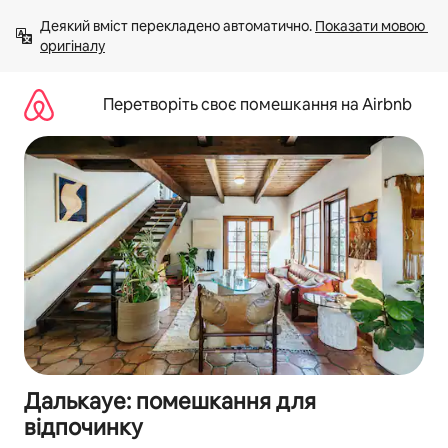
Перейти
Деякий вміст перекладено автоматично. 
Показати мовою 
до
оригіналу
вмісту
Перетворіть своє помешкання на Airbnb
Далькауе: помешкання для
відпочинку