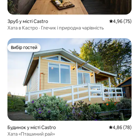
Зруб у місті Castro
Середня оцінк
4,96 (75)
Хата в Кастро · Глечик і природна чарівність
Вибір гостей
Вибір гостей
Будинок у місті Castro
Середня оцінка
4,86 (78)
Хата «Пташиний рай»