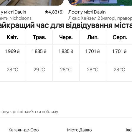
5, відгуки: 152
у місті Dauin
Середня оцінка: 4,83 з 5, відгуки: 6
4,83 (6)
Лофт у місті Dauin
нти Nicholsons
Люкс Хейзел 2 (нагорі, право
айкращий час для відвідування міста
Квіт.
Трав.
Черв.
Лип.
Серп.
1 969 ₴
1 835 ₴
1 835 ₴
1 701 ₴
1 701 ₴
28 °C
29 °C
28 °C
28 °C
28 °C
популярніші пам’ятки поблизу
Кагаян-де-Оро
Місто Давао
Іло