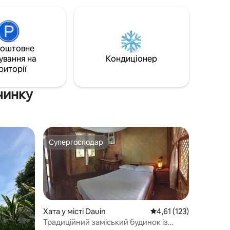
картах.
власного
ь надвір
одою,
коштовне
 з
ування на
Кондиціонер
риторії
ти, це
те
чинку
Супергосподар
Супергосподар
Хата у місті Dauin
Середня оцінка: 4,61 з
4,61 (123)
Традиційний заміський будинок із