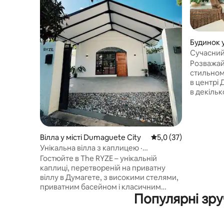
Будинок у
Сучасний
3 ліжками
Розважайт
стильном
в центрі 
в декільк
дивовижн
ресторан
курортами
Простори
Вілла у місті Dumaguete City
Середня оцінка: 5,0 з
5,0 (37)
3 спальн
Унікальна вілла з каплицею ·
внутрішн
Приватний басейн + ігрова зона
Гостюйте в The RYZE – унікальній
розташов
каплиці, перетвореній на приватну
головног
віллу в Думагете, з високими стелями,
доступом
приватним басейном і класичним
паркувал
Популярні зру
ігровим автоматом для вечорів за
скутерів
іграми. Завдяки швидкому Wi-Fi від
сучасним
Starlink, резервному живленню від
комфортн