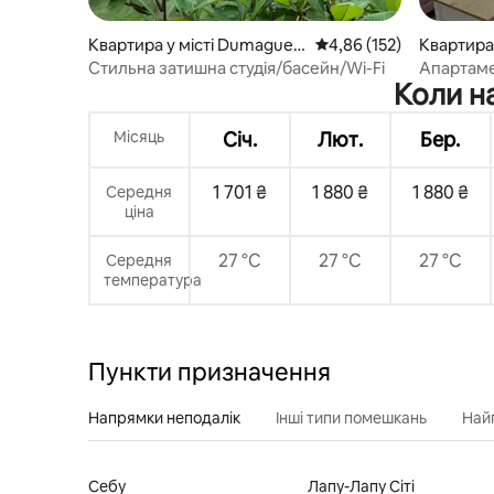
Квартира у місті Dumaguet
Середня оцінка: 4,86 з 
4,86 (152)
Квартира 
e City
Стильна затишна студія/басейн/Wi-Fi
Апартаме
Коли н
Місяць
Січ.
Лют.
Бер.
1 701 ₴
1 880 ₴
1 880 ₴
Середня
ціна
27 °C
27 °C
27 °C
Середня
температура
Пункти призначення
Напрямки неподалік
Інші типи помешкань
Най
Себу
Лапу-Лапу Сіті