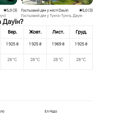
Середня оцінка: 5,0 з 5, відгуки: 3
5,0 (3)
Гостьовий дім у місті Dauin
Середня оцінка: 5,0
5,0 (3)
руч)
Гостьовий дім у Тунга-Тунга, Дауін
 Дауїн?
Вер.
Жовт.
Лист.
Груд.
1 925 ₴
1 925 ₴
1 969 ₴
1 925 ₴
28 °C
28 °C
28 °C
28 °C
іло
Ел Нідо