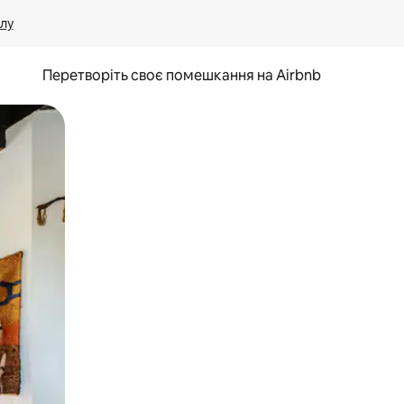
лу
Перетворіть своє помешкання на Airbnb
и дотику та гортання.