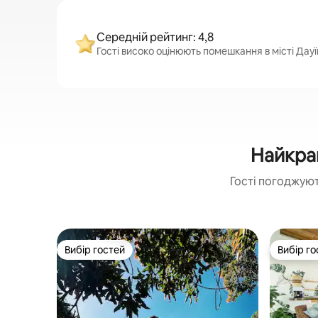
Середній рейтинг: 4,8
Гості високо оцінюють помешкання в місті Дауїн
Найкращ
Гості погоджуют
Вибір гостей
Вибір го
Вибір гостей
Вибір го