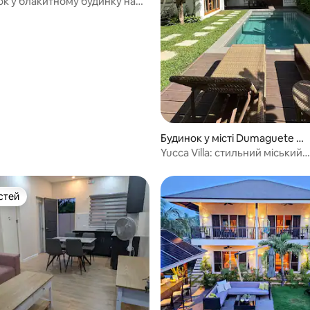
ок у блакитному будинку на
 5, відгуки: 38
Будинок у місті Dumaguete Ci
ty
Yucca Villa: стильний міський
відпочинок із басейном
стей
стей