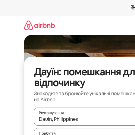
Перейти
до
вмісту
Дауїн: помешкання д
відпочинку
Знаходьте та бронюйте унікальні помешка
на Airbnb
Розташування
Отримавши результати пошуку, використовуйте дл
Прибуття