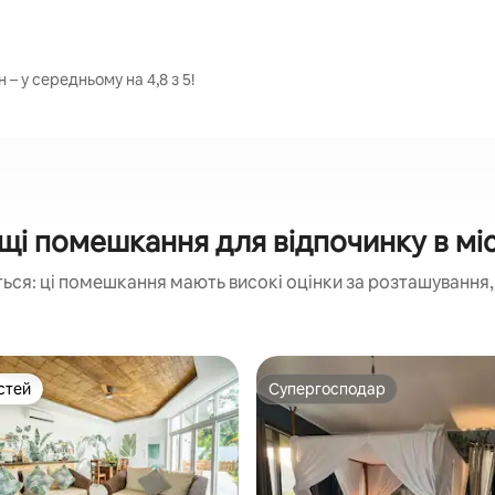
 – у середньому на 4,8 з 5!
і помешкання для відпочинку в міс
ься: ці помешкання мають високі оцінки за розташування, 
стей
Супергосподар
стей
Супергосподар