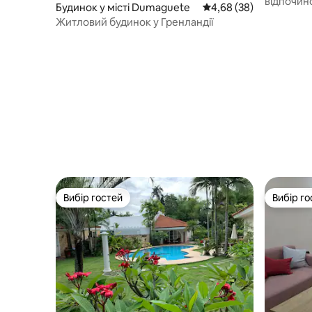
відпочин
Будинок у місті Dumaguete
Середня оцінка: 4,68 з
4,68 (38)
пляжі
Житловий будинок у Гренландії
Вибір гостей
Вибір го
Вибір гостей
Вибір го