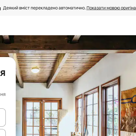
Деякий вміст перекладено автоматично. 
Показати мовою оригіна
ля
ння
я навігації сторінкою клавіші зі стрілками вгору та вниз або жест