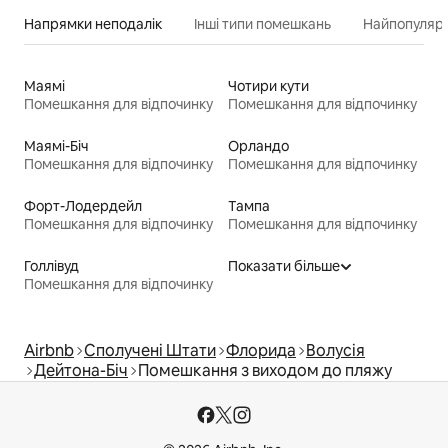
Напрямки неподалік
Інші типи помешкань
Найпопулярн
Маямі
Чотири кути
Помешкання для відпочинку
Помешкання для відпочинку
Маямі-Біч
Орландо
Помешкання для відпочинку
Помешкання для відпочинку
Форт-Лодердейл
Тампа
Помешкання для відпочинку
Помешкання для відпочинку
Голлівуд
Показати більше
Помешкання для відпочинку
Airbnb
Сполучені Штати
Флорида
Волусія
Дейтона-Біч
Помешкання з виходом до пляжу