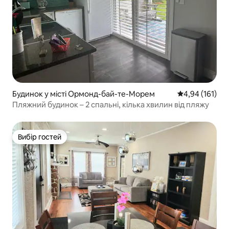
Будинок у місті Ормонд-бай-те-Морем
Середня оцінка
4,94 (161)
Пляжний будинок – 2 спальні, кілька хвилин від пляжу
Вибір гостей
Вибір гостей