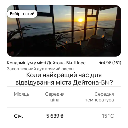
балконом!
Вибір гостей
Вибір гостей
Кондомініум у місті Дейтона-Біч-Шорс
Середня оцінка
4,96 (161)
Захоплюючий дух прямий океан
Коли найкращий час для
відвідування міста Дейтона-Біч?
Місяць
Середня
Середня
ціна
температура
Січ.
5 639 ₴
15 °C