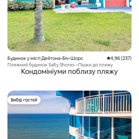
Будинок у місті Дейтона-Біч-Шорс
Середня оцінка:
4,96 (237)
Пляжний будинок Salty Shores ~Пішки до пляжу
Кондомініуми поблизу пляжу
Вибір гостей
Вибір гостей