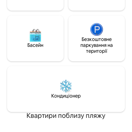
має повністю огороджений двір і
правильну кількіс
ідеально підходить для гостей із
ніж 2 гостей стяг
домашніми тваринами. Чудове
плата).
помешкання для створення нових
сімейних спогадів!
Безкоштовне
Басейн
паркування на
території
Кондиціонер
Квартири поблизу пляжу