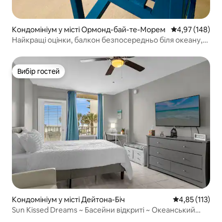
Кондомініум у місті Ормонд-бай-те-Морем
Середня оцінка
4,97 (148)
Найкращі оцінки, балкон безпосередньо біля океану,
басейн, краєвиди
Вибір гостей
Вибір гостей
Кондомініум у місті Дейтона-Біч
Середня оцінка
4,85 (113)
Sun Kissed Dreams ~ Басейни відкриті ~ Океанський
фронт