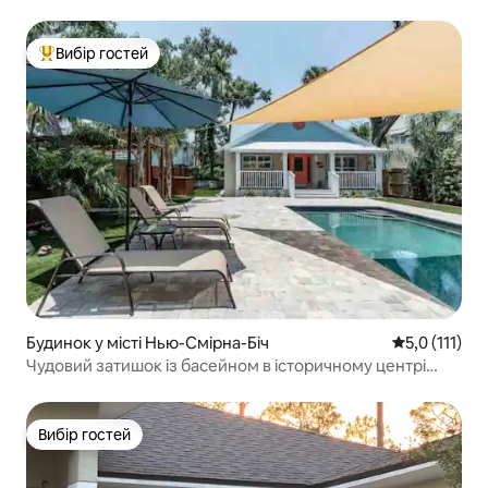
ванна біля пляжу
Вибір гостей
Топ вибір гостей
Будинок у місті Нью-Смірна-Біч
Середня оцінк
5,0 (111)
Чудовий затишок із басейном в історичному центрі
НСБ
Вибір гостей
Вибір гостей