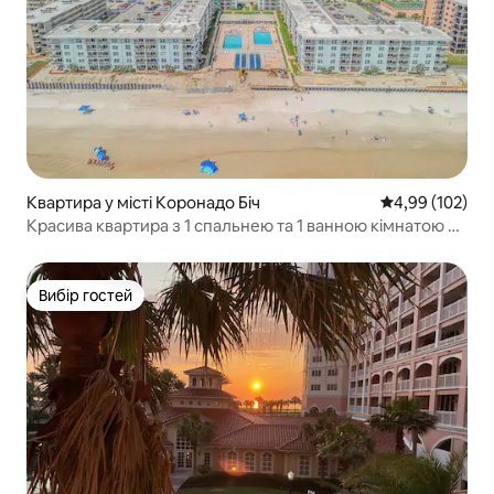
Квартира у місті Коронадо Біч
Середня оцінка
4,99 (102)
Красива квартира з 1 спальнею та 1 ванною кімнатою –
Нью-Смірна-Біч
Вибір гостей
Вибір гостей