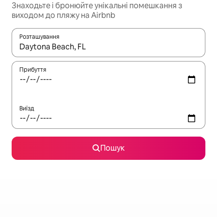
Знаходьте і бронюйте унікальні помешкання з
виходом до пляжу на Airbnb
Розташування
Отримавши результати пошуку, використовуйте для навігації с
Прибуття
Виїзд
Пошук