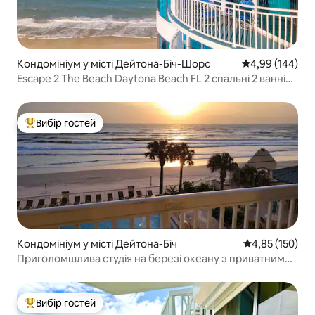
Кондомініум у місті Дейтона-Біч-Шорс
Середня оцінка:
4,99 (144)
Escape 2 The Beach Daytona Beach FL 2 спальні 2 ванні
кімнати
Вибір гостей
Топ вибір гостей
Кондомініум у місті Дейтона-Біч
Середня оцінка
4,85 (150)
Приголомшлива студія на березі океану з приватним
балконом.
Вибір гостей
Топ вибір гостей