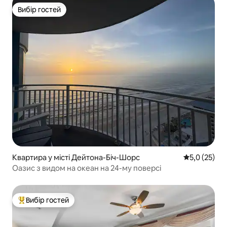
Вибір гостей
Вибір гостей
Квартира у місті Дейтона-Біч-Шорс
Середня оцін
5,0 (25)
Оазис з видом на океан на 24-му поверсі
Вибір гостей
Топ вибір гостей