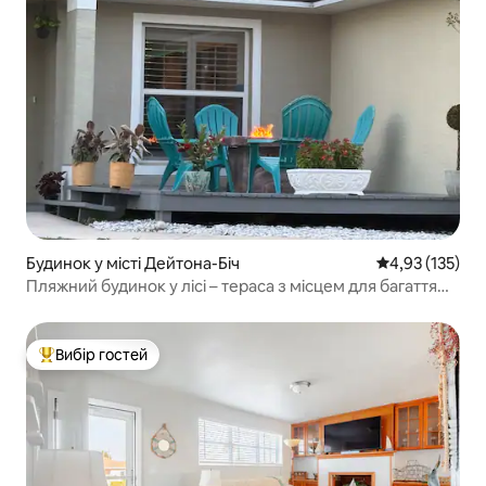
Будинок у місті Дейтона-Біч
Середня оцінка
4,93 (135)
Пляжний будинок у лісі – тераса з місцем для багаття
для спілкування
Вибір гостей
Топ вибір гостей