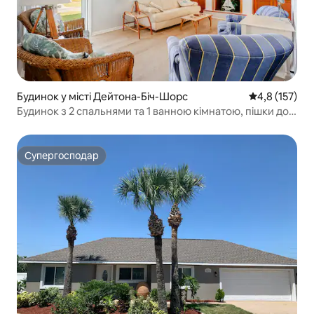
Будинок у місті Дейтона-Біч-Шорс
Середня оцінк
4,8 (157)
Будинок з 2 спальнями та 1 ванною кімнатою, пішки до
пляжу
Супергосподар
Супергосподар