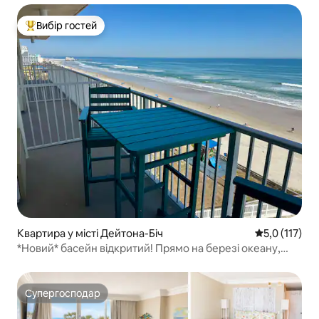
Вибір гостей
Топ вибір гостей
Квартира у місті Дейтона-Біч
Середня оцінк
5,0 (117)
*Новий* басейн відкритий! Прямо на березі океану,
1 спальня з ліжком King size
Супергосподар
Супергосподар