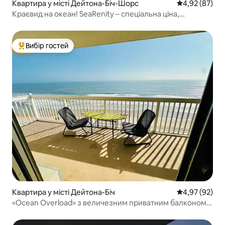
Квартира у місті Дейтона-Біч-Шорс
Середня оцінк
4,92 (87)
Краєвид на океан! SeaRenity – спеціальна ціна,
обмежений час!
Вибір гостей
Топ вибір гостей
Квартира у місті Дейтона-Біч
Середня оцінк
4,97 (92)
«Ocean Overload» з величезним приватним балконом
БАСЕЙН ВІДКРИТИЙ