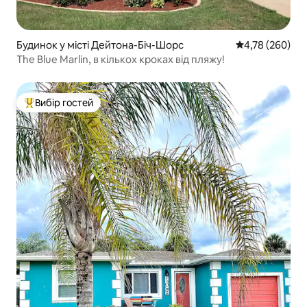
Будинок у місті Дейтона-Біч-Шорс
Середня оцінка:
4,78 (260)
The Blue Marlin, в кількох кроках від пляжу!
Вибір гостей
Топ вибір гостей