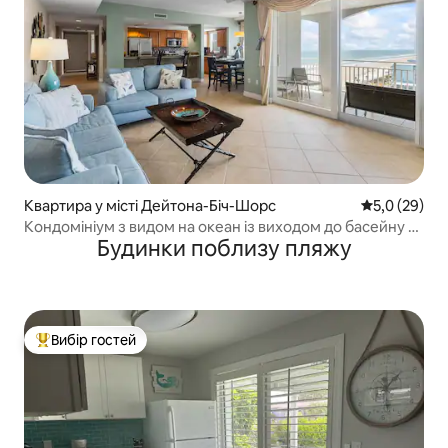
Квартира у місті Дейтона-Біч-Шорс
Середня оцін
5,0 (29)
Кондомініум з видом на океан із виходом до басейну та
Будинки поблизу пляжу
пляжу в DBS
Вибір гостей
Топ вибір гостей