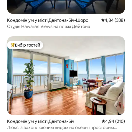
Кондомініум у місті Дейтона-Біч-Шорс
Середня оцінка:
4,84 (338)
Студія Hawaiian Views на пляжі Дейтона
Вибір гостей
Топ вибір гостей
Кондомініум у місті Дейтона-Біч
Середня оцінка
4,94 (210)
Люкс із захоплюючим видом на океан і просторим