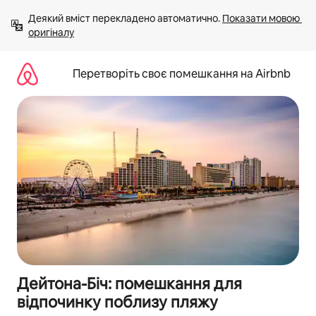
Перейти
Деякий вміст перекладено автоматично. 
Показати мовою 
до
оригіналу
вмісту
Перетворіть своє помешкання на Airbnb
Дейтона-Біч: помешкання для
відпочинку поблизу пляжу