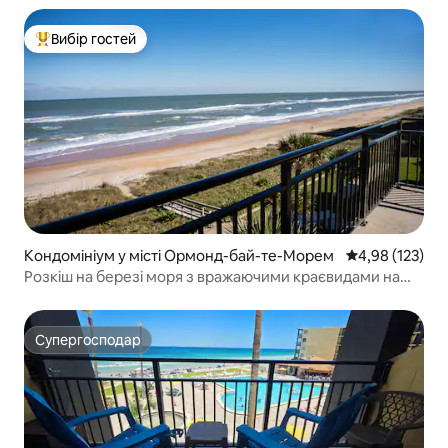
Вибір гостей
Топ вибір гостей
Кондомініум у місті Ормонд-бай-те-Морем
Середня оцінка
4,98 (123)
Розкіш на березі моря з вражаючими краєвидами на
океан!
Супергосподар
Супергосподар