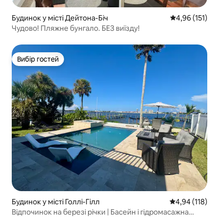
Будинок у місті Дейтона-Біч
Середня оцінка
4,96 (151)
Чудово! Пляжне бунгало. БЕЗ виїзду!
Вибір гостей
Вибір гостей
Будинок у місті Голлі-Гілл
Середня оцінка
4,94 (118)
Відпочинок на березі річки | Басейн і гідромасажна