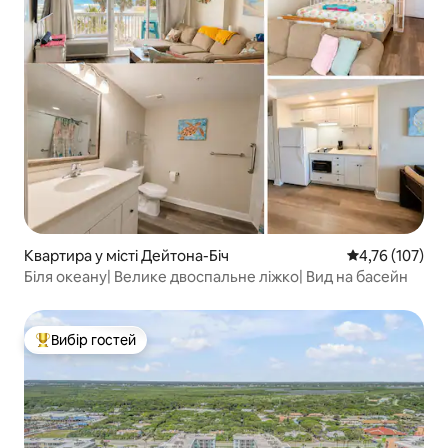
Квартира у місті Дейтона-Біч
Середня оцінка
4,76 (107)
Біля океану| Велике двоспальне ліжко| Вид на басейн
Вибір гостей
Топ вибір гостей