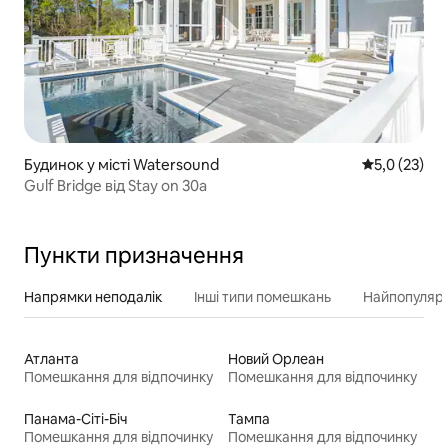
Будинок у місті Watersound
Середня оцін
5,0 (23)
Gulf Bridge від Stay on 30a
Пункти призначення
Напрямки неподалік
Інші типи помешкань
Найпопулярн
Атланта
Новий Орлеан
Помешкання для відпочинку
Помешкання для відпочинку
Панама-Сіті-Біч
Тампа
Помешкання для відпочинку
Помешкання для відпочинку