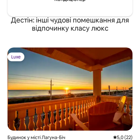
Дестін: інші чудові помешкання для
відпочинку класу люкс
Luxe
Luxe
Будинок у місті Лагуна-Біч
Середня оцін
5,0 (22)