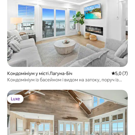
Кондомініум у місті Лагуна-Біч
Середня оці
5,0 (7)
Кондомініум із басейном і видом на затоку, поруч із
піском, PCB
Luxe
Luxe