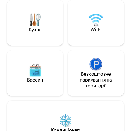
спільного перебування. &#11088; «Вид,
3 балкони з видом
помешкання, басейн – усе було
повністю закриті. Закритий
чудово», – Ширлі &#127958; ПЕРЕВАГИ
охоронний, безоп
✓ На пляжі з краєвидами на затоку ✓
приватний пляж у
Приватний басейн із підігрівом +
Флориді. Асоціаці
Кухня
Wi-Fi
огороджений задній двір ✓ Кілька
помешкань вимаг
спалень із суміжними ванними
квитка на суму 3
кімнатами для додаткової приватності
кожного транспор
перебування.
Безкоштовне
Басейн
паркування на
території
Кондиціонер