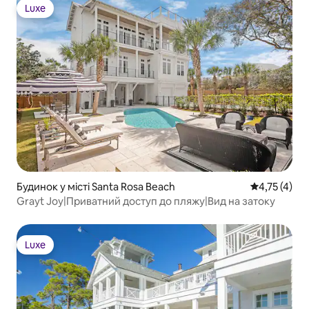
Luxe
Luxe
Будинок у місті Santa Rosa Beach
Середня оцін
4,75 (4)
Grayt Joy|Приватний доступ до пляжу|Вид на затоку
Luxe
Luxe