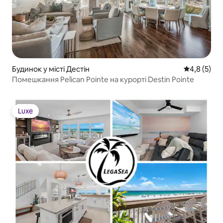
Будинок у місті Дестін
Середня оці
4,8 (5)
Помешкання Pelican Pointe на курорті Destin Pointe
Luxe
Luxe