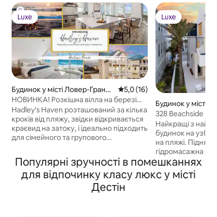
Luxe
Luxe
Luxe
Luxe
Будинок у місті Ловер-Гранд-
Середня оцінка: 5,0 з 5, відгу
5,0 (16)
Лагун
НОВИНКА! Розкішна вілла на березі
Будинок у місті Л
моря, краєвиди, басейн із підігрівом,
Hadley's Haven розташований за кілька
328 Beachside Dri
24 місця
кроків від пляжу, звідки відкривається
відпочинку з при
Найкращі з найк
краєвид на затоку, і ідеально підходить
пляж
будинок на узбер
для сімейного та групового
на пляжі. Підняти
відпочинку. Після дня, проведеного на
гідромасажна ванна. Неперев
пляжі, відпочиньте в приватному
Популярні зручності в помешканнях
майстерність і ди
басейні з підігрівом і розслабтеся на
4 головні апартам
для відпочинку класу люкс у місті
балконах, де дме свіжий вітерець.
дитяче крило з 
Помешкання призначене для
Дестін
кімнатою, ігрово
групового відпочинку, у ньому є
кімнатою для спілкуванн
кімната з двоярусними ліжками,
вітальня зі стіно
відкрита кухня та простір для
ефірними вікнами.