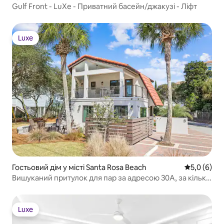
Gulf Front - LuXe - Приватний басейн/джакузі - Ліфт
Luxe
Luxe
Гостьовий дім у місті Santa Rosa Beach
Середня оці
5,0 (6)
Вишуканий притулок для пар за адресою 30A, за кілька
кроків від затоки
Luxe
Luxe