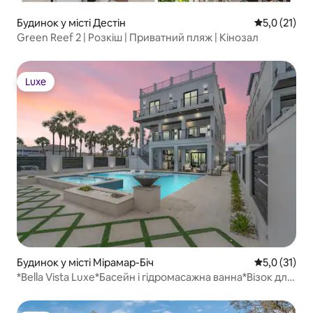
Будинок у місті Дестін
Середня оцін
5,0 (21)
Green Reef 2 | Розкіш | Приватний пляж | Кінозал
Luxe
Luxe
Будинок у місті Мірамар-Біч
Середня оцін
5,0 (31)
*Bella Vista Luxe*Басейн і гідромасажна ванна*Візок для
гольфу*Кінотеатр