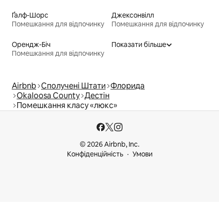
Ґалф-Шорс
Джексонвілл
Помешкання для відпочинку
Помешкання для відпочинку
Орендж-Біч
Показати більше
Помешкання для відпочинку
Airbnb
Сполучені Штати
Флорида
Okaloosa County
Дестін
Помешкання класу «люкс»
© 2026 Airbnb, Inc.
Конфіденційність
Умови