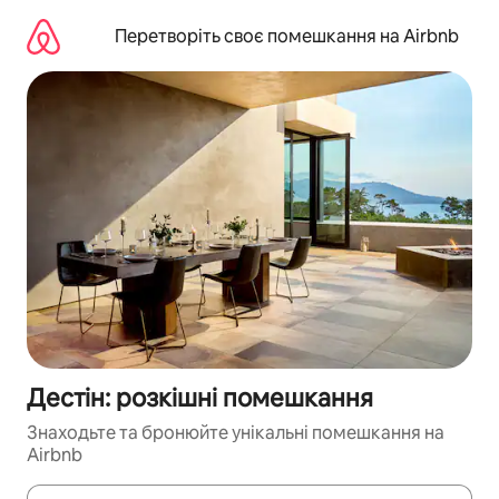
Перейти
до
Перетворіть своє помешкання на Airbnb
вмісту
Дестін: розкішні помешкання
Знаходьте та бронюйте унікальні помешкання на
Airbnb