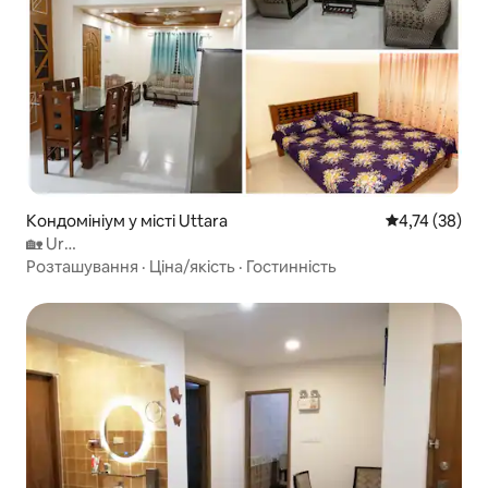
Кондомініум у місті Uttara
Середня оцінк
4,74 (38)
🏡 Ur
Homestay®Аеропорт+Кондиціонер+Охорона+Ліфт+Wi-
Розташування
·
Ціна/якість
·
Гостинність
Fi@Uttara