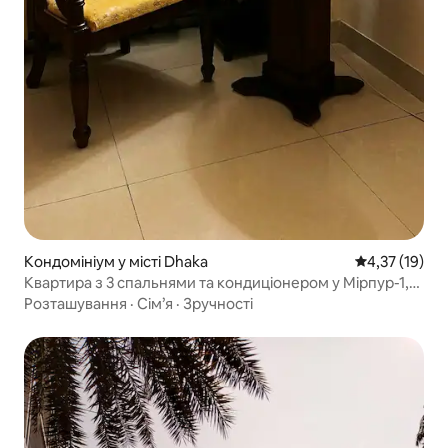
Кондомініум у місті Dhaka
Середня оцінк
4,37 (19)
Квартира з 3 спальнями та кондиціонером у Мірпур-1,
Дакка.
Розташування
·
Сім’я
·
Зручності