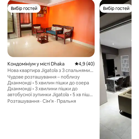
Вибір гостей
Вибір гостей
Вибір гостей
Вибір гостей
Кондомініум у місті Dhaka
Середня оцінка: 4,9 з 5, відгу
4,9 (40)
Нова квартира Jigatola з 3 спальнями
поблизу Dhanmondi | 3 кондиціонери,
Чудове розташування – поблизу
ванна
Дханмонді • 5 хвилин пішки до озера
Дханмонді • 3 хвилини пішки до
автобусної зупинки Jigatola • 5 хв пішки
до торгового комплексу Rifle Square
Розташування
·
Сім’я
·
Пральня
Джигатола – повністю облаштована
квартира площею 1300 кв. футів.
Квартира з 3 спальнями,
3 кондиціонерами, 2,5 ванними
кімнатами (ванна), газовим
водонагрівачем, IPS, Wi-Fi, смарт-