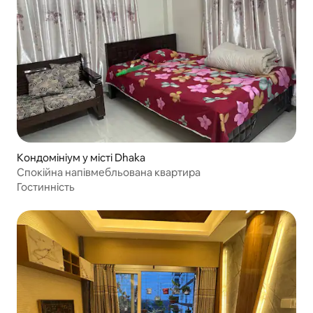
Кондомініум у місті Dhaka
Спокійна напівмебльована квартира
Гостинність