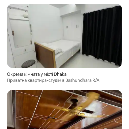
Окрема кімната у місті Dhaka
Приватна квартира-студім в Bashundhara R/A