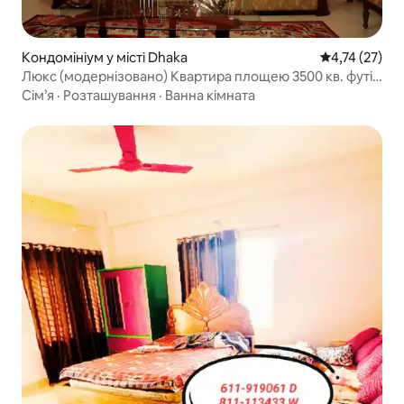
Кондомініум у місті Dhaka
Середня оцінк
4,74 (27)
Люкс (модернізовано) Квартира площею 3500 кв. футів
поруч із озером Дханмонди
Сім’я
·
Розташування
·
Ванна кімната