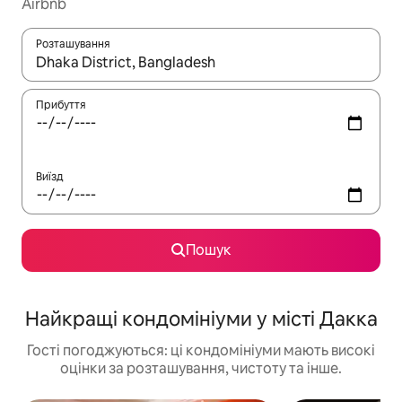
Airbnb
Розташування
Отримавши результати пошуку, використовуйте для навігації с
Прибуття
Виїзд
Пошук
Найкращі кондомініуми у місті Дакка
Гості погоджуються: ці кондомініуми мають високі
оцінки за розташування, чистоту та інше.