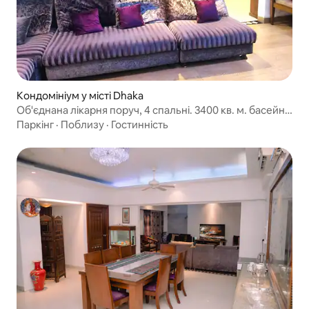
Кондомініум у місті Dhaka
Об'єднана лікарня поруч, 4 спальні. 3400 кв. м. басейн.
мечеть
Паркінг
·
Поблизу
·
Гостинність