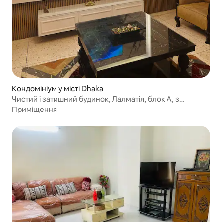
Кондомініум у місті Dhaka
Чистий і затишний будинок, Лалматія, блок А, з
паркінгом
Приміщення