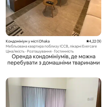
Кондомініум у місті Dhaka
Середня оцін
4,22 (9)
Мебльована квартира поблизу ICCB, лікарні Evercare
Ціна/якість
·
Розташування
·
Гостинність
Оренда кондомініумів, де можна
перебувати з домашніми тваринами