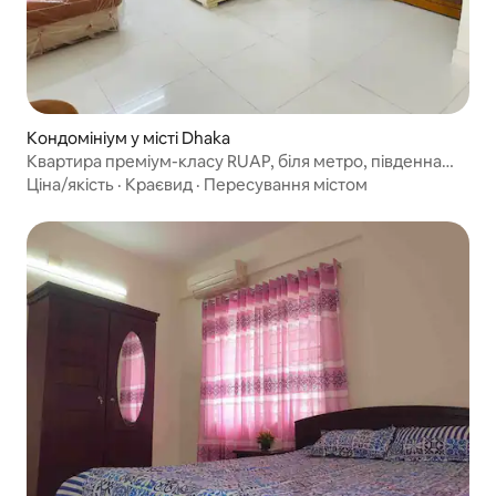
Кондомініум у місті Dhaka
Квартира преміум-класу RUAP, біля метро, південна
сторона
Ціна/якість
·
Краєвид
·
Пересування містом