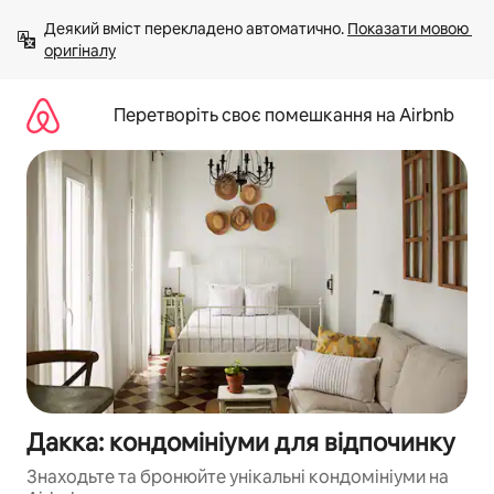
Перейти
Деякий вміст перекладено автоматично. 
Показати мовою 
до
оригіналу
вмісту
Перетворіть своє помешкання на Airbnb
Дакка: кондомініуми для відпочинку
Знаходьте та бронюйте унікальні кондомініуми на