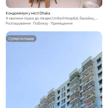
Кондомініум у місті Dhaka
4 хвилини пішки до лікарні United Hospital, басейну,
мечеті 3400 кв. м
Розташування
·
Поблизу
·
Приміщення
Супергосподар
Супергосподар