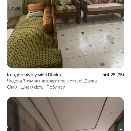
Кондомініум у місті Dhaka
Середня оцінк
4,28 (25)
Чудова 3-кімнатна квартира в Уттарі, Дакка
Сім’я
·
Ціна/якість
·
Поблизу