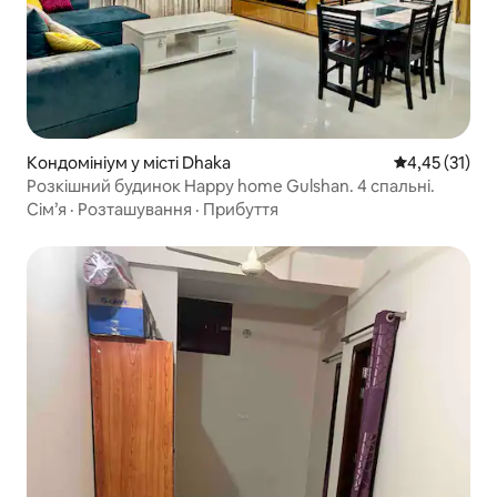
Кондомініум у місті Dhaka
Середня оцінк
4,45 (31)
Розкішний будинок Happy home Gulshan. 4 спальні.
Сім’я
·
Розташування
·
Прибуття