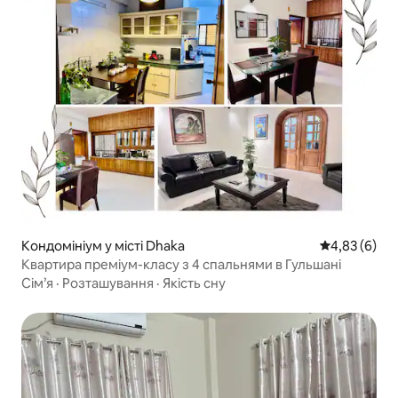
Кондомініум у місті Dhaka
Середня оцін
4,83 (6)
Квартира преміум-класу з 4 спальнями в Гульшані
Сім’я
·
Розташування
·
Якість сну