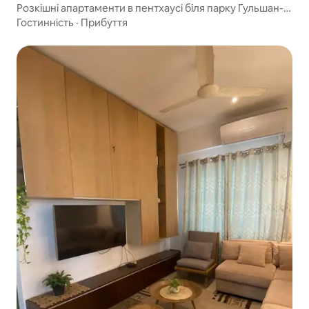
Розкішні апартаменти в пентхаусі біля парку Гульшан-
Лейк
Гостинність
·
Прибуття