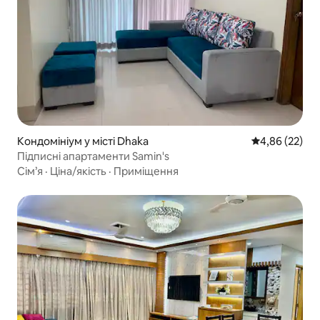
Кондомініум у місті Dhaka
Середня оцінк
4,86 (22)
Підписні апартаменти Samin's
Сім’я
·
Ціна/якість
·
Приміщення