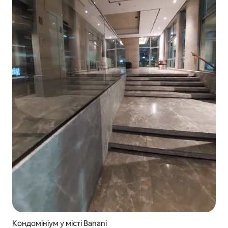
Кондомініум у місті Banani