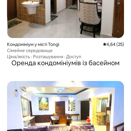
Кондомініум у місті Tongi
Середня оцінк
4,64 (25)
Сімейне середовище
Ціна/якість
·
Розташування
·
Доступ
Оренда кондомініумів із басейном