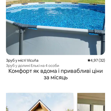
Зруб у місті Vicuña
Середня оцінк
4,97 (32)
Зруб у долині Елькі на 4 особи
Комфорт як вдома і привабливі ціни
за місяць