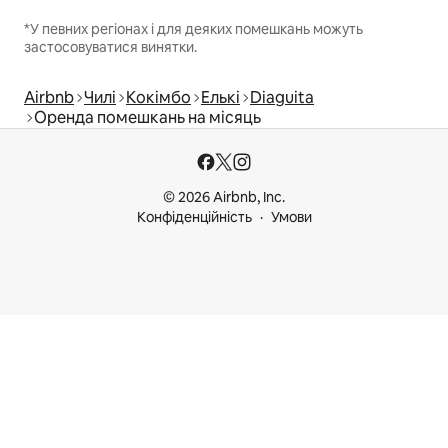
*У певних регіонах і для деяких помешкань можуть
застосовуватися винятки.
Airbnb
Чилі
Кокімбо
Елькі
Diaguita
Оренда помешкань на місяць
© 2026 Airbnb, Inc.
Конфіденційність
Умови