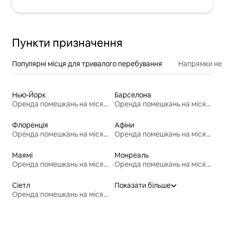
Пункти призначення
Популярні місця для тривалого перебування
Напрямки неп
Нью-Йорк
Барселона
Оренда помешкань на місяць
Оренда помешкань на місяць
Флоренція
Афіни
Оренда помешкань на місяць
Оренда помешкань на місяць
Маямі
Монреаль
Оренда помешкань на місяць
Оренда помешкань на місяць
Сіетл
Показати більше
Оренда помешкань на місяць