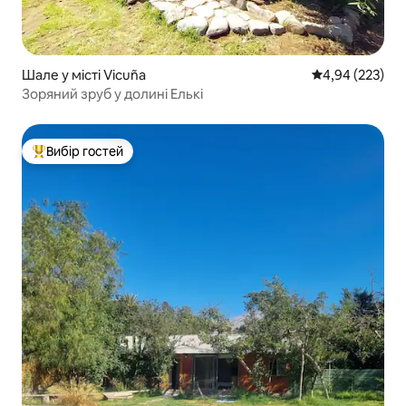
Шале у місті Vicuña
Середня оцінка:
4,94 (223)
Зоряний зруб у долині Елькі
Вибір гостей
Топ вибір гостей