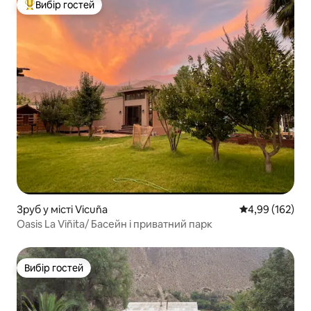
Вибір гостей
Топ вибір гостей
Зруб у місті Vicuña
Середня оцінка
4,99 (162)
Oasis La Viñita/ Басейн і приватний парк
Вибір гостей
Вибір гостей