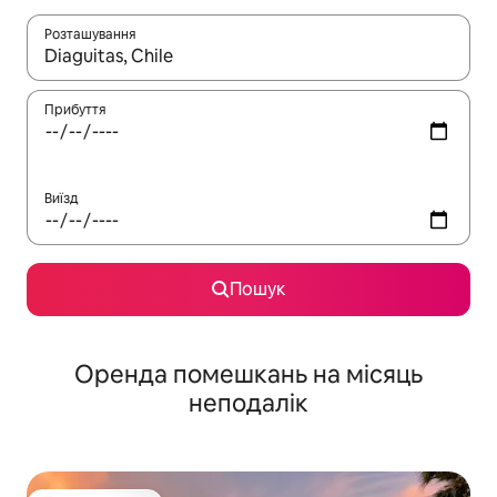
Розташування
Отримавши результати пошуку, використовуйте для навігації с
Прибуття
Виїзд
Пошук
Оренда помешкань на місяць
неподалік