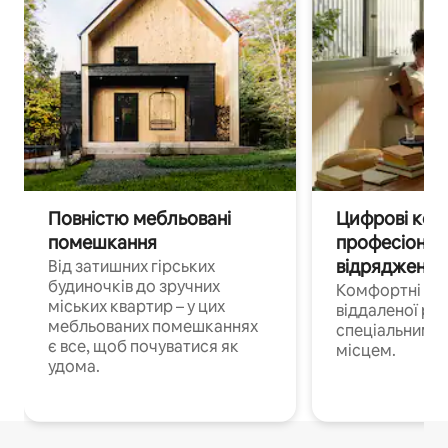
Повністю мебльовані
Цифрові кочі
помешкання
професіонал
відрядження
Від затишних гірських
будиночків до зручних
Комфортні по
міських квартир – у цих
віддаленої роб
мебльованих помешканнях
спеціальним 
є все, щоб почуватися як
місцем.
удома.