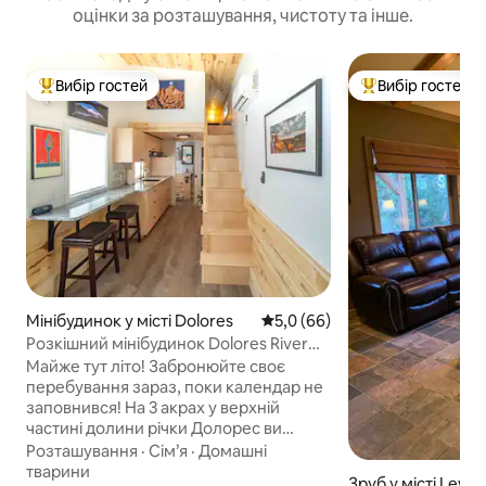
оцінки за розташування, чистоту та інше.
Вибір гостей
Вибір гостей
Топ вибір гостей
Топ вибір гостей
Мінібудинок у місті Dolores
Середня оцінка: 5,0 з 5, відгу
5,0 (66)
Розкішний мінібудинок Dolores River
Valley Serenity
Майже тут літо! Забронюйте своє
перебування зараз, поки календар не
заповнився! На 3 акрах у верхній
частині долини річки Долорес ви
знаходитесь в 10 хвилинах від
Розташування
·
Сім’я
·
Домашні
Долорес і в 55 милях від Теллурайда.
тварини
Зруб у місті Lewis