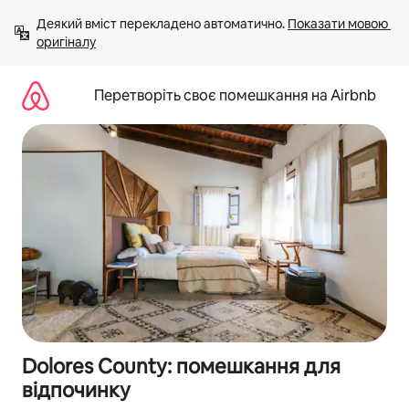
Перейти
Деякий вміст перекладено автоматично. 
Показати мовою 
до
оригіналу
вмісту
Перетворіть своє помешкання на Airbnb
Dolores County: помешкання для
відпочинку