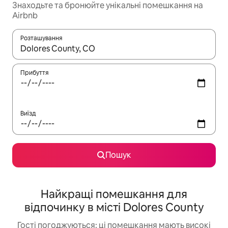
Знаходьте та бронюйте унікальні помешкання на
Airbnb
Розташування
Отримавши результати пошуку, використовуйте для навігації с
Прибуття
Виїзд
Пошук
Найкращі помешкання для
відпочинку в місті Dolores County
Гості погоджуються: ці помешкання мають високі