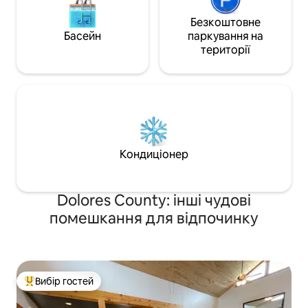
Безкоштовне
Басейн
паркування на
території
Кондиціонер
Dolores County: інші чудові
помешкання для відпочинку
Вибір гостей
Топ вибір гостей