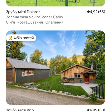
Зруб у місті Dolores
Середня оцінка
4,92 (66)
Зелена оаза в снігу Stoner Cabin
Сім’я
·
Розташування
·
Опалення
Вибір гостей
Топ вибір гостей
Зруб у місті Rico
Середня оцінка
4,99 (80)