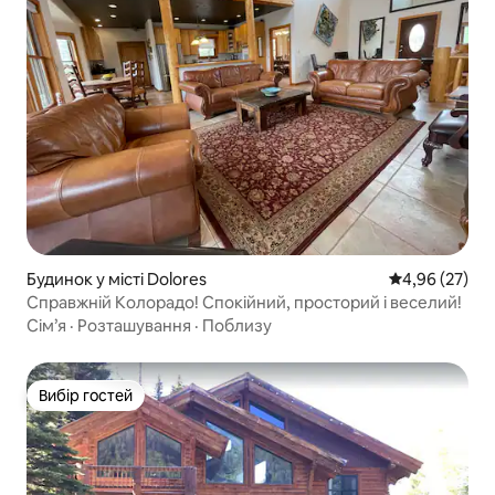
Будинок у місті Dolores
Середня оцінк
4,96 (27)
Справжній Колорадо! Спокійний, просторий і веселий!
Сім’я
·
Розташування
·
Поблизу
Вибір гостей
Вибір гостей