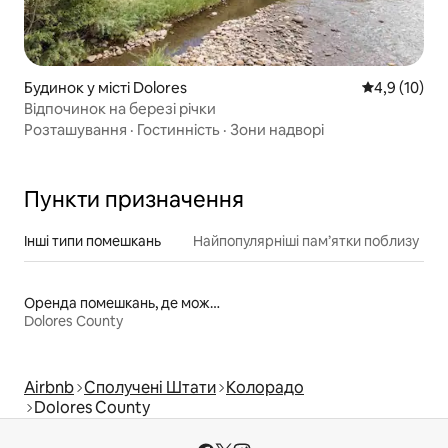
Будинок у місті Dolores
Середня оцін
4,9 (10)
Відпочинок на березі річки
Розташування
·
Гостинність
·
Зони надворі
Пункти призначення
Інші типи помешкань
Найпопулярніші пам’ятки поблизу
Оренда помешкань, де можна перебувати з домашніми тваринами
Dolores County
Airbnb
Сполучені Штати
Колорадо
Dolores County