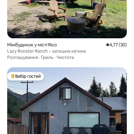
Мінібудинок у місті Rico
Середня оцінк
4,77 (30)
Lazy Rooster Ranch – затишна хатина
Розташування
·
Гриль
·
Чистота
Вибір гостей
Топ вибір гостей