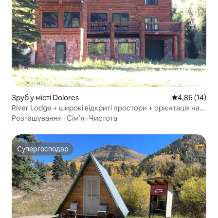
Зруб у місті Dolores
Середня оцінк
4,86 (14)
River Lodge + широкі відкриті простори + орієнтація на
сім'ю
Розташування
·
Сім’я
·
Чистота
Супергосподар
Супергосподар