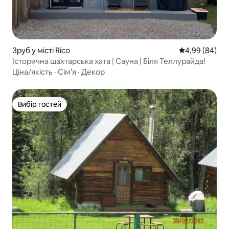
Зруб у місті Rico
Середня оцінка
4,99 (84)
Історична шахтарська хата | Сауна | Біля Теллурайда!
Ціна/якість
·
Сім’я
·
Декор
Вибір гостей
Вибір гостей