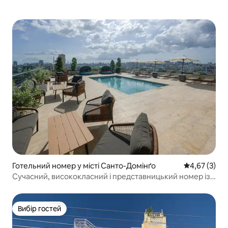
Готельний номер у місті Санто-Домінґо
Середня оцін
4,67 (3)
Сучасний, висококласний і представницький номер із
краєвидом на місто
Вибір гостей
Вибір гостей