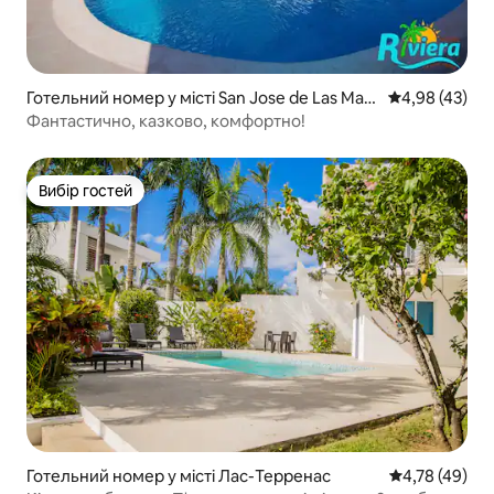
Готельний номер у місті San Jose de Las Mata
Середня оцінк
4,98 (43)
s
Фантастично, казково, комфортно!
Вибір гостей
Вибір гостей
Готельний номер у місті Лас-Терренас
Середня оцінк
4,78 (49)