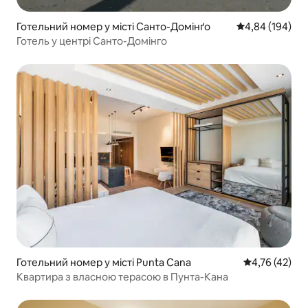
Готельний номер у місті Санто-Домінґо
Середня оцінка:
4,84 (194)
Готель у центрі Санто-Домінго
Готельний номер у місті Punta Cana
Середня оцінк
4,76 (42)
Квартира з власною терасою в Пунта-Кана