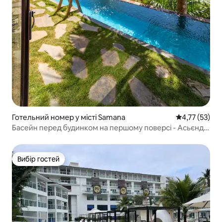
Готельний номер у місті Samana
Середня оцінк
4,77 (53)
Басейн перед будинком на першому поверсі - Асьєнда
Кокуйо
Вибір гостей
Вибір гостей