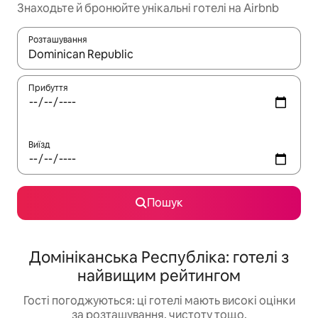
Знаходьте й бронюйте унікальні готелі на Airbnb
Розташування
Отримавши результати пошуку, використовуйте для навігації с
Прибуття
Виїзд
Пошук
Домініканська Республіка: готелі з
найвищим рейтингом
Гості погоджуються: ці готелі мають високі оцінки
за розташування, чистоту тощо.