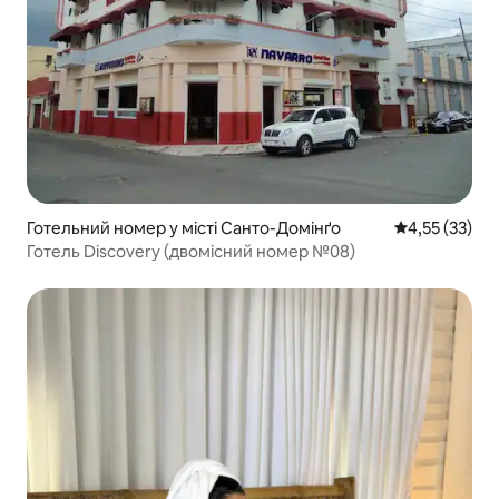
Готельний номер у місті Санто-Домінґо
Середня оцінк
4,55 (33)
Готель Discovery (двомісний номер №08)