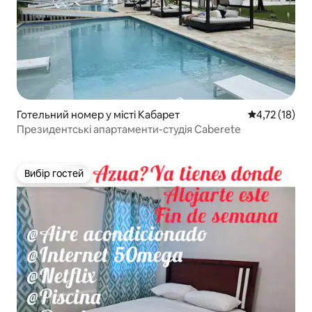
Готельний номер у місті Кабарет
Середня оцінк
4,72 (18)
Президентські апартаменти-студія Caberete
Вибір гостей
Вибір гостей