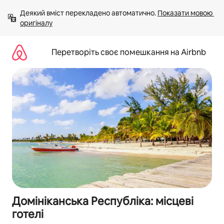
Перейти
Деякий вміст перекладено автоматично. 
Показати мовою 
до
оригіналу
вмісту
Перетворіть своє помешкання на Airbnb
Домініканська Республіка: місцеві
готелі