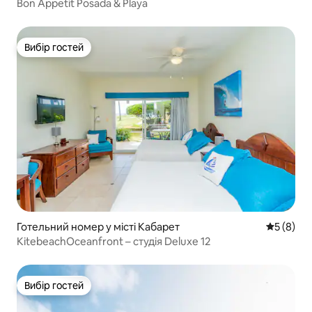
Bon Appetit Posada & Playa
Вибір гостей
Вибір гостей
Готельний номер у місті Кабарет
Середня о
5 (8)
KitebeachOceanfront – студія Deluxe 12
Вибір гостей
Вибір гостей