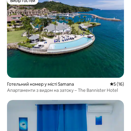
Вибір гостей
Вибір гостей
Готельний номер у місті Samana
Середня оц
5 (16)
Апартаменти з видом на затоку – The Bannister Hotel