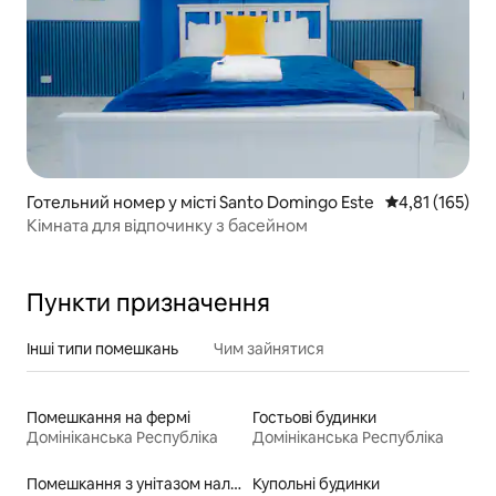
Готельний номер у місті Santo Domingo Este
Середня оцінка
4,81 (165)
Кімната для відпочинку з басейном
Пункти призначення
Інші типи помешкань
Чим зайнятися
Помешкання на фермі
Гостьові будинки
Домініканська Республіка
Домініканська Республіка
Помешкання з унітазом належної висоти для людей з особливими потребами
Купольні будинки