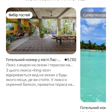
Вибір гостей
Супергосподар
Вибір гостей
Супергосподар
Готельний номер у місті Лас-Те
Середня оцінка: 5 з 5, відгу
5 (10)
рренас
Люкс з видом на океан і терасою на
даху в готелі Mambo
З цього люкса «king-size»
відкривається вид на океан з будь-
якого місця, де ви стоїте. У люксі є
окремий балкон, приватна тераса на
даху та приватна ванна на даху. Готель
має чудове розташування вздовж
набережної Пунта-Попі, недалеко від
центру міста. Ви матимете домашній
Готельний номер 
домініканський сніданок, включений у