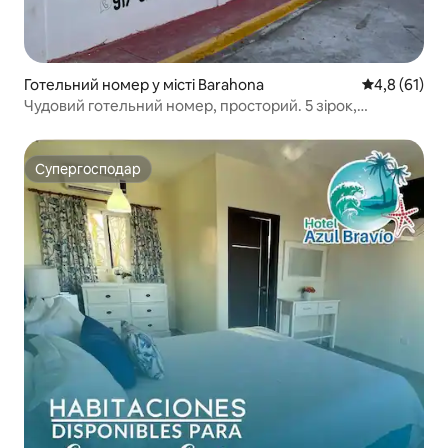
Готельний номер у місті Barahona
Середня оцін
4,8 (61)
Чудовий готельний номер, просторий. 5 зірок,
суперчистий
Супергосподар
Супергосподар