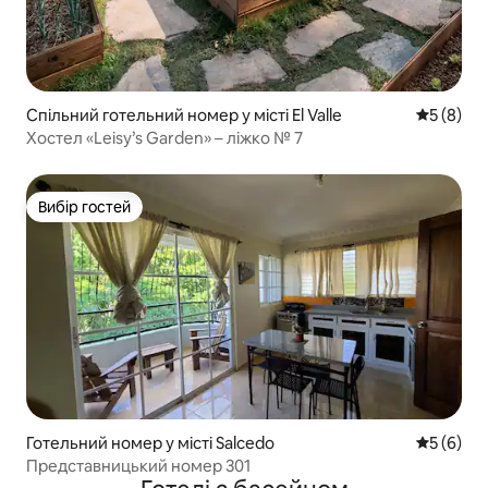
Спільний готельний номер у місті El Valle
Середня о
5 (8)
Хостел «Leisy’s Garden» – ліжко № 7
Вибір гостей
Вибір гостей
Готельний номер у місті Salcedo
Середня о
5 (6)
Представницький номер 301