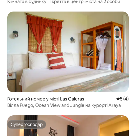
Кімната в будинку П'єретта в центрі міста на 2 особи
Готельний номер у місті Las Galeras
Середня о
5 (4)
Вілла Fuego, Ocean View and Jungle на курорті Araya
Супергосподар
Супергосподар