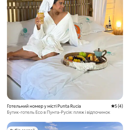
Готельний номер у місті Punta Rucia
Середня о
5 (4)
Бутик-готель Eco в Пунта-Русія: пляж і відпочинок