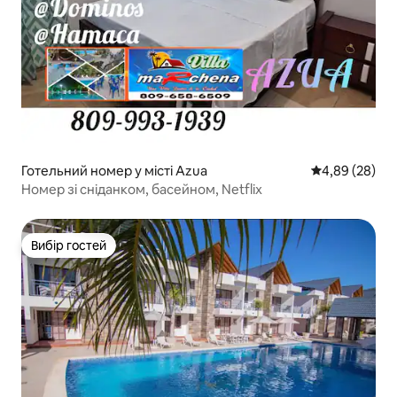
Готельний номер у місті Azua
Середня оцінка
4,89 (28)
Номер зі сніданком, басейном, Netflix
Вибір гостей
Вибір гостей