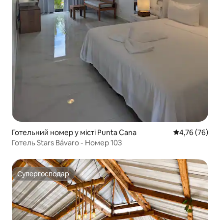
Готельний номер у місті Punta Cana
Середня оцінк
4,76 (76)
Готель Stars Bávaro - Номер 103
Супергосподар
Супергосподар