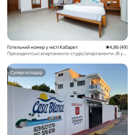
Готельний номер у місті Кабарет
Середня оцінка
4,86 (49)
Президентські апартаменти-студіо/апартаменти JR у
Кабарете
Супергосподар
Супергосподар