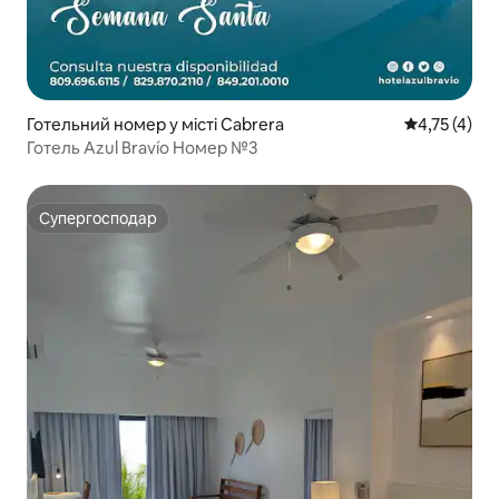
Готельний номер у місті Cabrera
Середня оцін
4,75 (4)
Готель Azul Bravío Номер №3
Супергосподар
Супергосподар