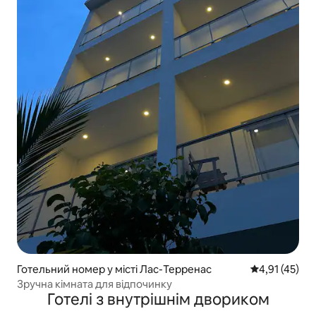
Готельний номер у місті Лас-Терренас
Середня оцінк
4,91 (45)
Зручна кімната для відпочинку
Готелі з внутрішнім двориком