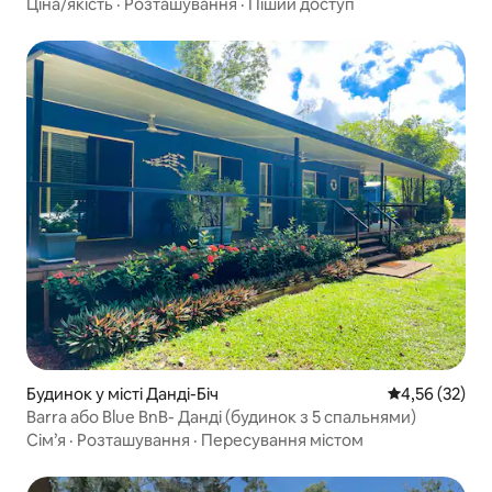
моря
Ціна/якість
·
Розташування
·
Піший доступ
Будинок у місті Данді-Біч
Середня оцінк
4,56 (32)
Barra або Blue BnB- Данді (будинок з 5 спальнями)
Сім’я
·
Розташування
·
Пересування містом