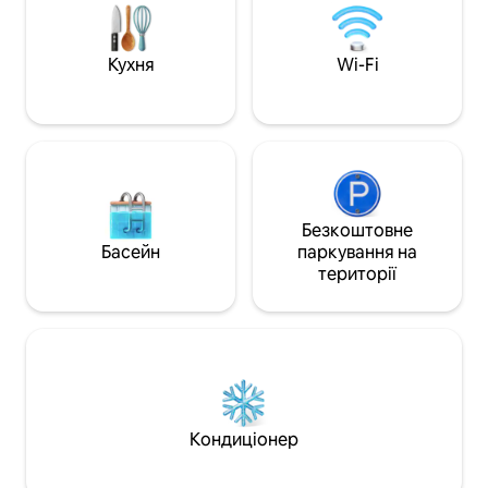
краєвидами. Неза
хочете ви насол
сонця, чи зачепит
Кухня
Wi-Fi
помешкання - ваш
для відпочинку. Забронюйте
спокійний відпочи
Безкоштовне
Басейн
паркування на
території
Кондиціонер