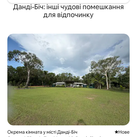
Данді-Біч: інші чудові помешкання
для відпочинку
Окрема кімната у місті Данді-Біч
Нове місц
Нове