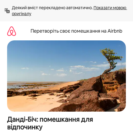
Перейти
Деякий вміст перекладено автоматично. 
Показати мовою 
до
оригіналу
вмісту
Перетворіть своє помешкання на Airbnb
Данді-Біч: помешкання для
відпочинку