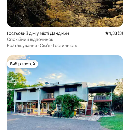
Гостьовий дім у місті Данді-Біч
Середня оцін
4,33 (3)
Спокійний відпочинок
Розташування
·
Сім’я
·
Гостинність
Вибір гостей
Вибір гостей