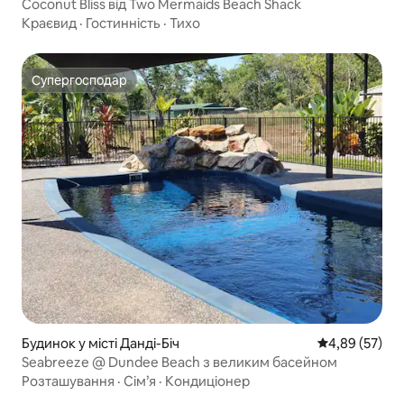
Coconut Bliss від Two Mermaids Beach Shack
Краєвид
·
Гостинність
·
Тихо
Супергосподар
Супергосподар
Будинок у місті Данді-Біч
Середня оцінк
4,89 (57)
Seabreeze @ Dundee Beach з великим басейном
Розташування
·
Сім’я
·
Кондиціонер