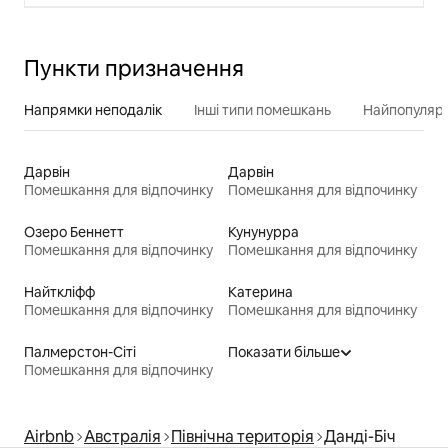
Пункти призначення
Напрямки неподалік
Інші типи помешкань
Найпопулярн
Дарвін
Дарвін
Помешкання для відпочинку
Помешкання для відпочинку
Озеро Беннетт
Кунунурра
Помешкання для відпочинку
Помешкання для відпочинку
Найткліфф
Катерина
Помешкання для відпочинку
Помешкання для відпочинку
Палмерстон-Сіті
Показати більше
Помешкання для відпочинку
Airbnb
Австралія
Північна територія
Данді-Біч