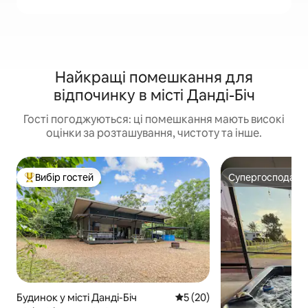
Найкращі помешкання для
відпочинку в місті Данді-Біч
Гості погоджуються: ці помешкання мають високі
оцінки за розташування, чистоту та інше.
Вибір гостей
Супергосподар
Топ вибір гостей
Супергосподар
Будинок у місті Данді-Біч
Середня оцінка: 5 з 5, відгу
5 (20)