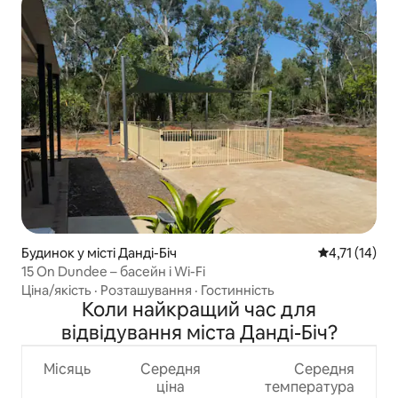
Будинок у місті Данді-Біч
Середня оцінк
4,71 (14)
15 On Dundee – басейн і Wi-Fi
Ціна/якість
·
Розташування
·
Гостинність
Коли найкращий час для
відвідування міста Данді-Біч?
Місяць
Середня
Середня
ціна
температура