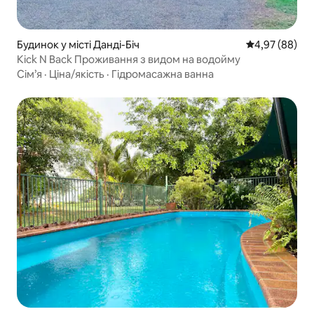
Будинок у місті Данді-Біч
Середня оцінка
4,97 (88)
Kick N Back Проживання з видом на водойму
Сім’я
·
Ціна/якість
·
Гідромасажна ванна