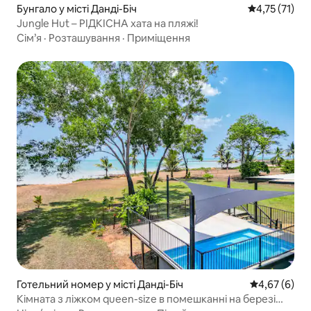
Бунгало у місті Данді-Біч
Середня оцінк
4,75 (71)
Jungle Hut – РІДКІСНА хата на пляжі!
Сім’я
·
Розташування
·
Приміщення
Готельний номер у місті Данді-Біч
Середня оцін
4,67 (6)
Кімната з ліжком queen-size в помешканні на березі