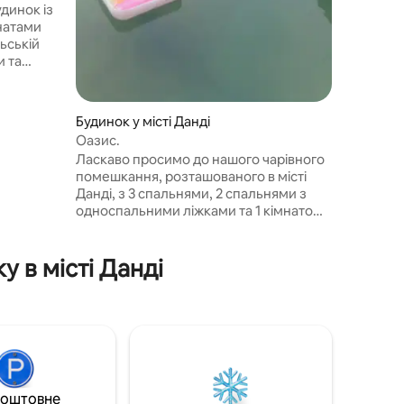
динок із
натами
ьській
и та
тер і
асті
ров'яна
Будинок у місті Данді
инку
Оазис.
тмосферу.
Ласкаво просимо до нашого чарівного
ильну
помешкання, розташованого в місті
ся
Данді, з 3 спальнями, 2 спальнями з
авами та
односпальними ліжками та 1 кімнатою
на,
з ванною кімнатою та ліжком queen-
size. Моє помешкання дуже легко
 в місті Данді
знайти, і воно розташоване недалеко
від дороги. З мого помешкання
відкривається дивовижний вид на
трасу для верхової їзди, громадський
парк і Landing Strip для аероплана.
коштовне