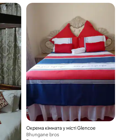
Окрема кімната у місті Glencoe
Bhungane bros