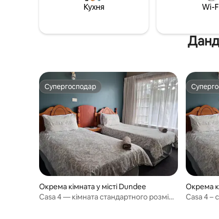
приємного перебування. Гості можуть
Кухня
Wi-F
скористатися місцевими магазинами
та основними зручностями, які
знаходяться поруч.
Данд
Супергосподар
Суперг
Супергосподар
Суперг
Окрема кімната у місті Dundee
Окрема кі
Casa 4 — кімната стандартного розміру
Casa 4 – 
з двоспальним ліжком і власною
односпал
ванною кімнатою
ванною к