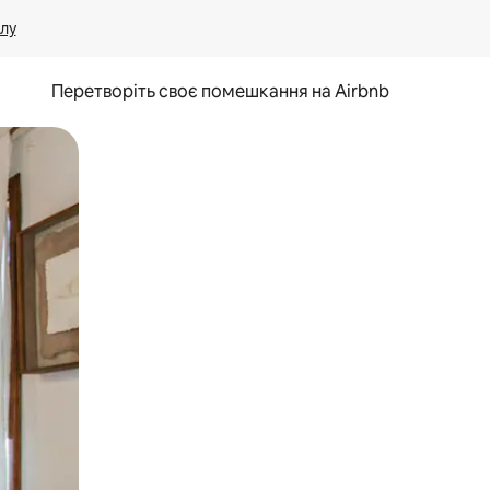
лу
Перетворіть своє помешкання на Airbnb
и дотику та гортання.