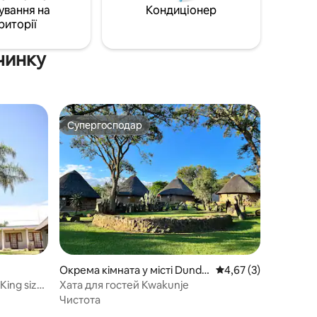
ування на
Кондиціонер
риторії
чинку
Супергосподар
Супергосподар
Окрема кімната у місті Dunde
Середня оцінка: 4,67 
4,67 (3)
e
ing size/
Хата для гостей Kwakunje
ми
Чистота