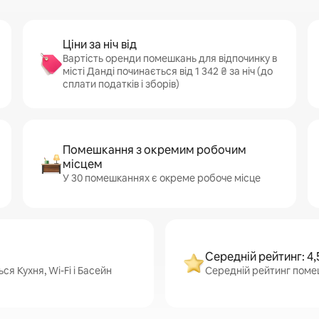
Ціни за ніч від
Вартість оренди помешкань для відпочинку в
місті Данді починається від 1 342 ₴ за ніч (до
сплати податків і зборів)
Помешкання з окремим робочим
місцем
У 30 помешканнях є окреме робоче місце
Середній рейтинг: 4,
я Кухня, Wi-Fi і Басейн
Середній рейтинг помешка