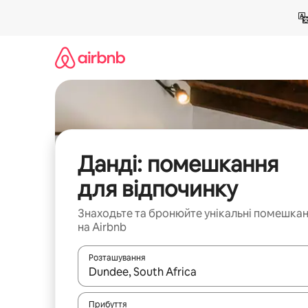
Перейти
до
вмісту
Данді: помешкання
для відпочинку
Знаходьте та бронюйте унікальні помешка
на Airbnb
Розташування
Отримавши результати пошуку, використовуйте дл
Прибуття