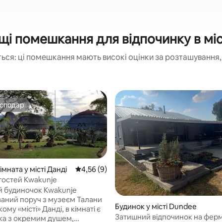
і помешкання для відпочинку в міс
ься: ці помешкання мають високі оцінки за розташування, 
осподар
осподар
мната у місті Данді
Середня оцінка: 4,56 з 5, відгуки: 9
4,56 (9)
 гостей Kwakunje
й будиночок Kwakunje
аний поруч з музеєм Талани
Будинок у місті Dundee
«місті» Данді, в кімнаті є
Затишний відпочинок на ферм
жка з окремим душем,