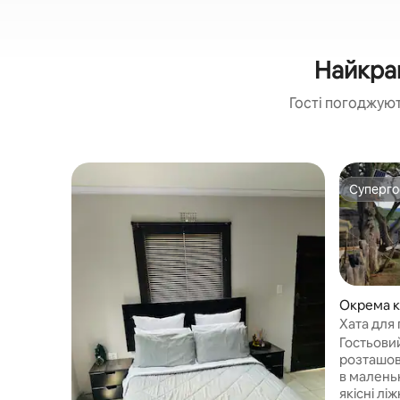
Найкращ
Гості погоджуют
Суперг
Суперг
Окрема кі
Хата для
Гостьови
розташов
в маленькому 
якісні лі