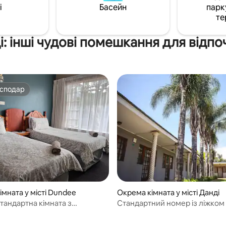
i
Басейн
парк
те
і: інші чудові помешкання для відпо
осподар
осподар
мната у місті Dundee
Окрема кімната у місті Данді
стандартна кімната з
Стандартний номер із ліжком K
ьними ліжками та власною
двома односпальними ліжка
імнатою