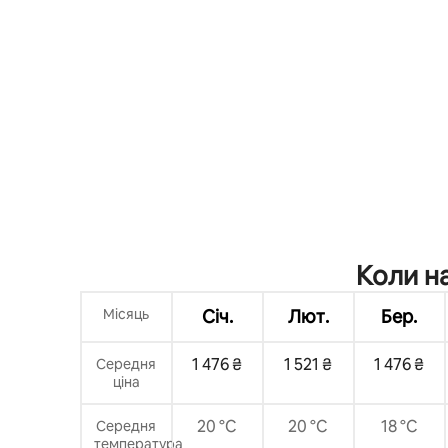
Коли на
Місяць
Січ.
Лют.
Бер.
1 476 ₴
1 521 ₴
1 476 ₴
Середня
ціна
20 °C
20 °C
18 °C
Середня
температура