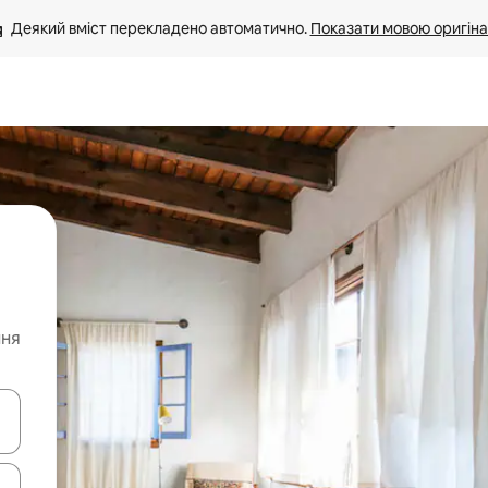
Деякий вміст перекладено автоматично. 
Показати мовою оригіна
ння
я навігації сторінкою клавіші зі стрілками вгору та вниз або жест