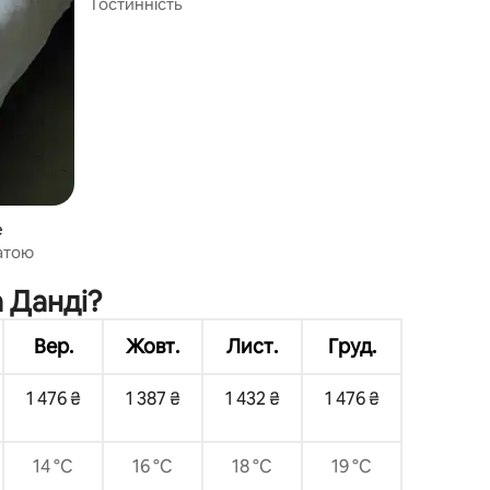
Гостинність
e
атою
а Данді?
Вер.
Жовт.
Лист.
Груд.
1 476 ₴
1 387 ₴
1 432 ₴
1 476 ₴
14 °C
16 °C
18 °C
19 °C