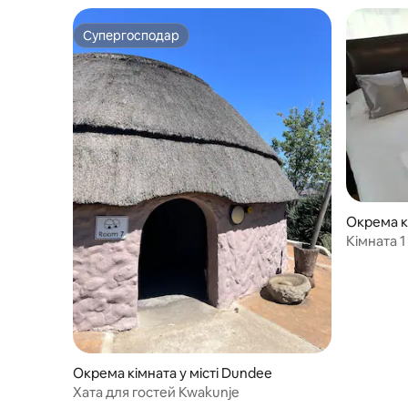
Супергосподар
Супергосподар
Окрема кі
Кімната 1
Окрема кімната у місті Dundee
Хата для гостей Kwakunje