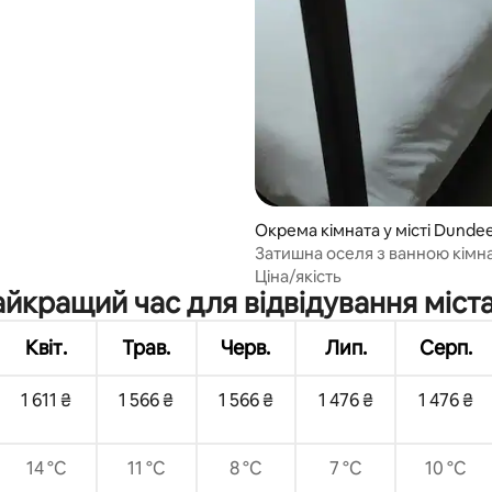
Окрема кімната у місті Dunde
Затишна оселя з ванною кімн
Ціна/якість
йкращий час для відвідування міст
Квіт.
Трав.
Черв.
Лип.
Серп.
1 611 ₴
1 566 ₴
1 566 ₴
1 476 ₴
1 476 ₴
14 °C
11 °C
8 °C
7 °C
10 °C