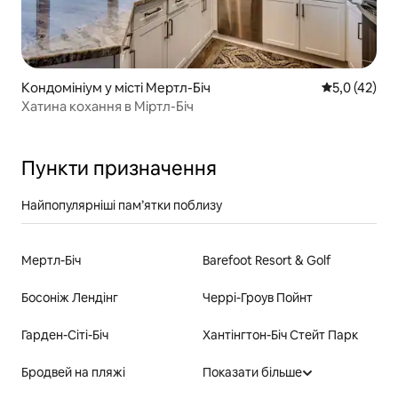
Кондомініум у місті Мертл-Біч
Середня оцін
5,0 (42)
Хатина кохання в Міртл-Біч
Пункти призначення
Найпопулярніші пам’ятки поблизу
Мертл-Біч
Barefoot Resort & Golf
Босоніж Лендінг
Черрі-Гроув Пойнт
Гарден-Сіті-Біч
Хантінгтон-Біч Стейт Парк
Бродвей на пляжі
Показати більше