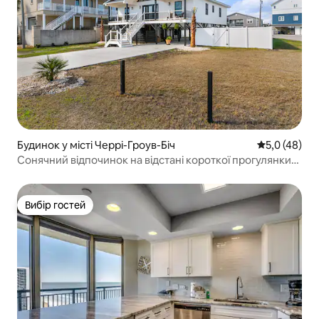
Будинок у місті Черрі-Гроув-Біч
Середня оцін
5,0 (48)
Сонячний відпочинок на відстані короткої прогулянки
до пляжу
Вибір гостей
Вибір гостей