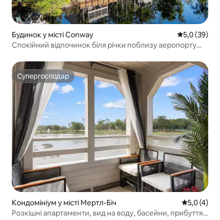
Будинок у місті Conway
Середня оцін
5,0 (39)
Спокійний відпочинок біля річки поблизу аеропорту
CCU, Конвея та пляжів
Супергосподар
Супергосподар
Кондомініум у місті Мертл-Біч
Середня оці
5,0 (4)
Розкішні апартаменти, вид на воду, басейни, прибуття