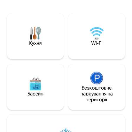
помешканнях. Користуйтеся
Аркадіан-Шорс у 
зручностями в стилі курорту, такими
Брекеніджі, в кін
як критий/відкритий басейни,
Приголомшливий 
гідромасажна ванна, корти для тенісу/
приватного балко
піклболу/баскетболу/волейболу.
відкритий басейн
Незалежно від того, чи ви тут для
підігрівом, джакуз
спокійного пляжного відпочинку, гри в
піклболу/баскет
гольф чи активного відпочинку на
зал і ресторан на 
Кухня
Wi-Fi
узбережжі, ця квартира ідеальна!
супергосподарями
Ідеально підходить для пар, друзів і
розмовляємо дв
сімей.
(іспанською). Чит
дізнатися, чому!
Безкоштовне
Басейн
паркування на
території