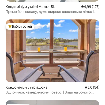
Кондомініум у місті Мертл-Біч
Середня оцінка
4,99 (127)
Прямо біля океану, дуже широке двоспальне ліжко |
Балкон + басейн + пральна/сушильна машина
Вибір гостей
Топ вибір гостей
Кондомініум у місті дюна
Середня оцін
5,0 (54)
Відпочинок на верхньому поверсі | Види на болото,
PGA Golf, пляж