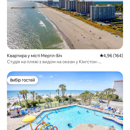
Квартира у місті Мертл-Біч
Середня оцінка:
4,96 (164)
Студія на пляжі з видом на океан у Кінгстон-
Плантасьон
Вибір гостей
Вибір гостей