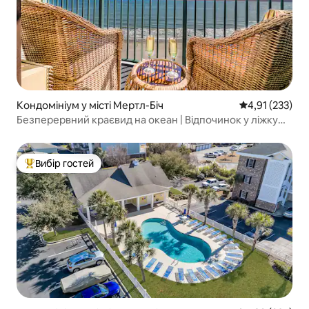
Кондомініум у місті Мертл-Біч
Середня оцінка
4,91 (233)
Безперервний краєвид на океан | Відпочинок у ліжку
розміру King size
Вибір гостей
Топ вибір гостей