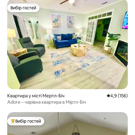
Вибір гостей
Вибір гостей
Квартира у місті Мертл-Біч
Середня оцінк
4,9 (156)
Adore – чарівна квартира в Міртл-Біч
Вибір гостей
Топ вибір гостей