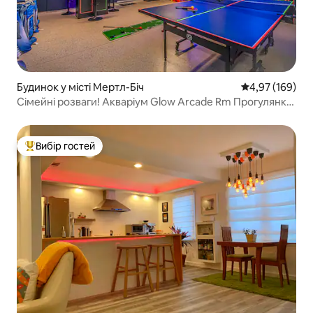
Будинок у місті Мертл-Біч
Середня оцінка
4,97 (169)
Сімейні розваги! Акваріум Glow Arcade Rm Прогулянка
до пляжу
Вибір гостей
Топ вибір гостей