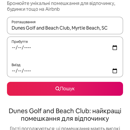
Бронюйте унікальні помешкання для відпочинку,
будинки тощо на Airbnb
Розташування
Отримавши результати пошуку, використовуйте для навігації с
Прибуття
Виїзд
Пошук
Dunes Golf and Beach Club: найкращі
помешкання для відпочинку
Гості погоджуються: ці помешкання мають високі