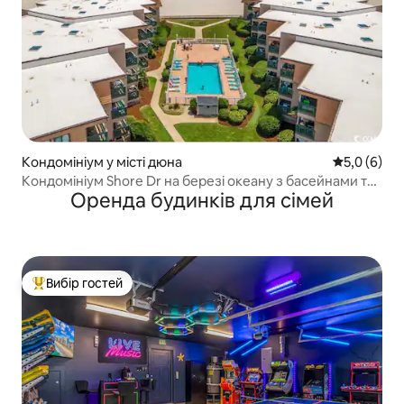
Кондомініум у місті дюна
Середня оці
5,0 (6)
Кондомініум Shore Dr на березі океану з басейнами та
Оренда будинків для сімей
доступом до пляжу
Вибір гостей
Топ вибір гостей