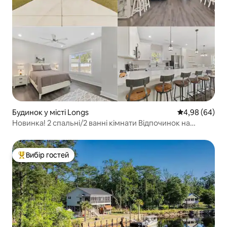
Будинок у місті Longs
Середня оцінка
4,98 (64)
Новинка! 2 спальні/2 ванні кімнати Відпочинок на
узбережжі Північний Міртл-Біч
Вибір гостей
Топ вибір гостей