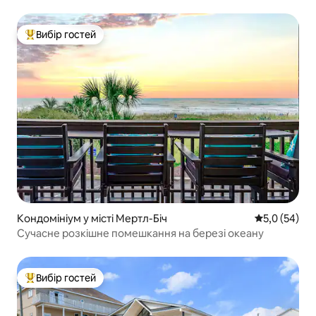
о 12:00
Вибір гостей
Топ вибір гостей
Кондомініум у місті Мертл-Біч
Середня оцін
5,0 (54)
Сучасне розкішне помешкання на березі океану
Вибір гостей
Топ вибір гостей