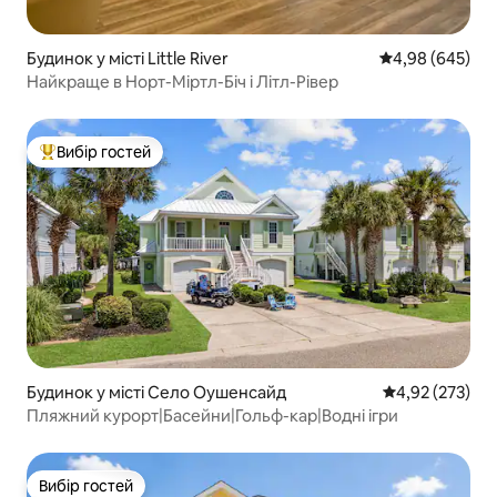
Будинок у місті Little River
Середня оцінка:
4,98 (645)
Найкраще в Норт-Міртл-Біч і Літл-Рівер
Вибір гостей
Топ вибір гостей
Будинок у місті Село Оушенсайд
Середня оцінка
4,92 (273)
Пляжний курорт|Басейни|Гольф-кар|Водні ігри
Вибір гостей
Вибір гостей