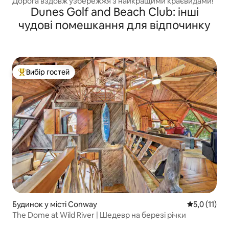
Дорога вздовж узбережжя з найкращими краєвидами!
Dunes Golf and Beach Club: інші
чудові помешкання для відпочинку
Вибір гостей
Топ вибір гостей
Будинок у місті Conway
Середня оцін
5,0 (11)
The Dome at Wild River | Шедевр на березі річки