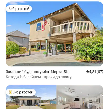
Вибір гостей
Вибір гостей
Заміський будинок у місті Мертл-Біч
Середня оцінк
4,81 (67)
Котедж із басейном – кроки до пляжу
Вибір гостей
Топ вибір гостей