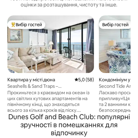
оцінки за розташування, чистоту та інше.
Вибір гостей
Вибір гостей
Топ вибір гостей
Вибір гостей
Квартира у місті дюна
Середня оцінка: 5,0 з 5, відгу
5,0 (58)
Кондомініум у міс
Біч
Seashells & Sand Traps –
Second Tide Arou
2 спальні/2 ванні кімнати
6 осіб!)
Прокиньтеся з краєвидом на океан із
Ласкаво просимо
цих світлих кутових апартаментів на
припливу»!Ця ква
північному кінці, що знаходяться
та 2 ванними кім
всього за кілька кроків від піску.
безпосередньо на
Dunes Golf and Beach Club: популярні
Завдяки вікнам, що виходять на північ,
Sands Beach Club
захід і схід, ця квартира наповнена
відремонтована у
зручності в помешканнях для
природним світлом і має чудові
меблями, побуто
відпочинку
краєвиди, яких немає у внутрішніх
матрацами! Дуже