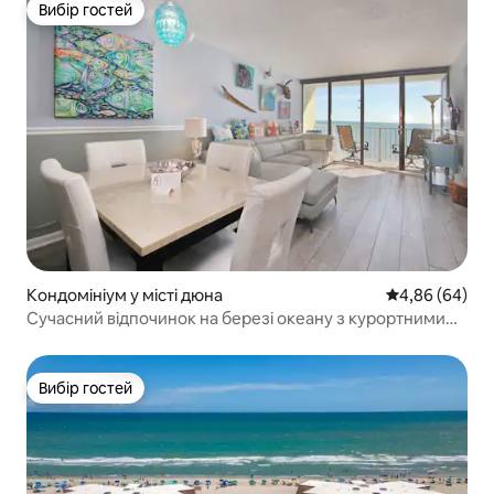
Вибір гостей
Вибір гостей
Кондомініум у місті дюна
Середня оцінка
4,86 (64)
Сучасний відпочинок на березі океану з курортними
зручностями.
Вибір гостей
Вибір гостей