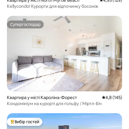
Квартира у місті North Myrtle Beach
Середня оцінка
4,95 (129)
Kellycondo! Курорти для відпочинку босоніж
Супергосподар
Супергосподар
Квартира у місті Кароліна-Форест
Середня оцінк
4,8 (145)
Кондомініум на курорті для гольфу / Міртл-Біч
Вибір гостей
Топ вибір гостей