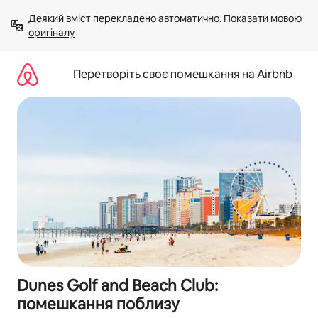
Перейти
Деякий вміст перекладено автоматично. 
Показати мовою 
до
оригіналу
вмісту
Перетворіть своє помешкання на Airbnb
Dunes Golf and Beach Club:
помешкання поблизу