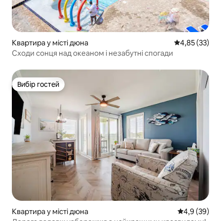
Квартира у місті дюна
Середня оцінк
4,85 (33)
Сходи сонця над океаном і незабутні спогади
Вибір гостей
Вибір гостей
Квартира у місті дюна
Середня оцін
4,9 (39)