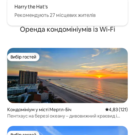
Harry the Hat's
Рекомендують 27 місцевих жителів
Оренда кондомініумів із Wi-Fi
Вибір гостей
Вибір гостей
Кондомініум у місті Мертл-Біч
Середня оцінка
4,83 (121)
Пентхаус на березі океану – дивовижний краєвид і
океанські аніми
Вибір гостей