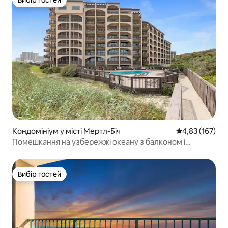
Вибір гостей
Кондомініум у місті Мертл-Біч
Середня оцінка
4,83 (167)
Помешкання на узбережжі океану з балконом і
краєвидами, де можна перебувати з домашніми
тваринами
Вибір гостей
Вибір гостей