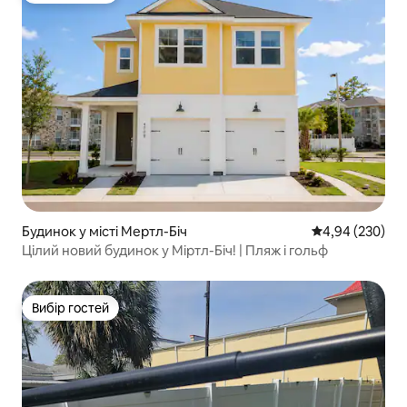
Будинок у місті Мертл-Біч
Середня оцінка:
4,94 (230)
Цілий новий будинок у Міртл-Біч! | Пляж і гольф
Вибір гостей
Вибір гостей