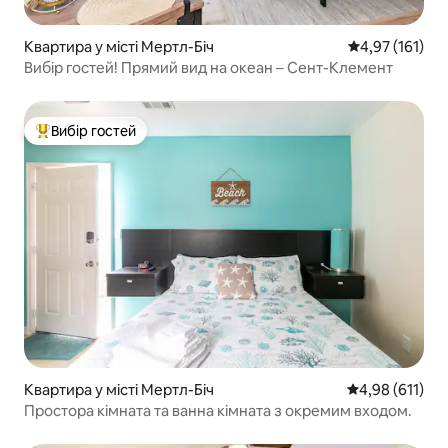
Квартира у місті Мертл-Біч
Середня оцінка
4,97 (161)
Вибір гостей! Прямий вид на океан – Сент-Клемент
Вибір гостей
Топ вибір гостей
Квартира у місті Мертл-Біч
Середня оцінка
4,98 (611)
Простора кімната та ванна кімната з окремим входом.