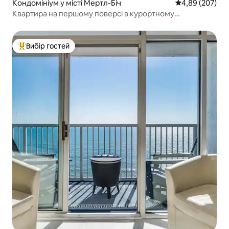
Кондомініум у місті Мертл-Біч
Середня оцінка:
4,89 (207)
Квартира на першому поверсі в курортному
кондомініумі в чудовому місці!
Вибір гостей
Топ вибір гостей