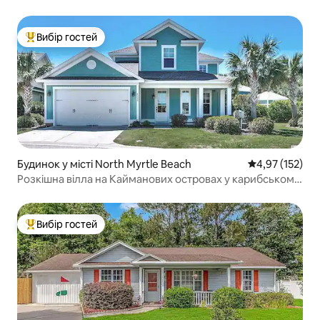
кварталі від пляжу
Вибір гостей
Топ вибір гостей
Будинок у місті North Myrtle Beach
Середня оцінка
4,97 (152)
Розкішна вілла на Кайманових островах у карибському
стилі
Вибір гостей
Топ вибір гостей