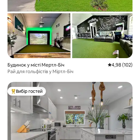
Будинок у місті Мертл-Біч
Середня оцінка
4,98 (102)
Рай для гольфістів у Міртл-Біч
Вибір гостей
Топ вибір гостей