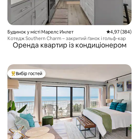
Будинок у місті Марелс Инлет
Середня оцінка:
4,97 (384)
Котедж Southern Charm – закритий ґанок і гольф-кар
Оренда квартир із кондиціонером
Вибір гостей
Топ вибір гостей