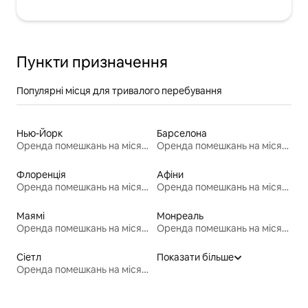
Пункти призначення
Популярні місця для тривалого перебування
Нью-Йорк
Барселона
Оренда помешкань на місяць
Оренда помешкань на місяць
Флоренція
Афіни
Оренда помешкань на місяць
Оренда помешкань на місяць
Маямі
Монреаль
Оренда помешкань на місяць
Оренда помешкань на місяць
Сіетл
Показати більше
Оренда помешкань на місяць