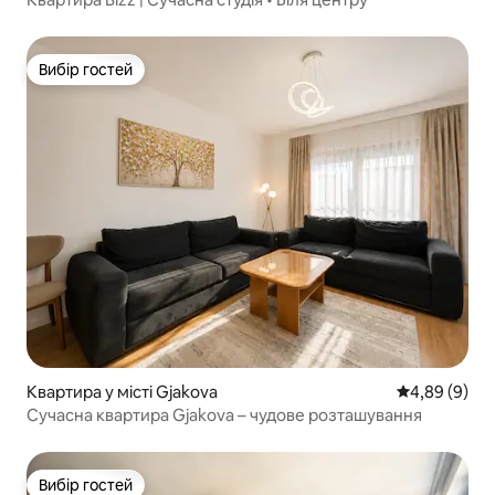
Вибір гостей
Вибір гостей
Квартира у місті Gjakova
Середня оцін
4,89 (9)
Сучасна квартира Gjakova – чудове розташування
Вибір гостей
Вибір гостей