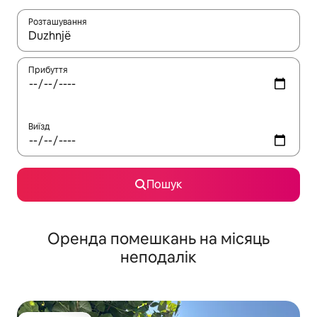
Розташування
Отримавши результати пошуку, використовуйте для навігації с
Прибуття
Виїзд
Пошук
Оренда помешкань на місяць
неподалік