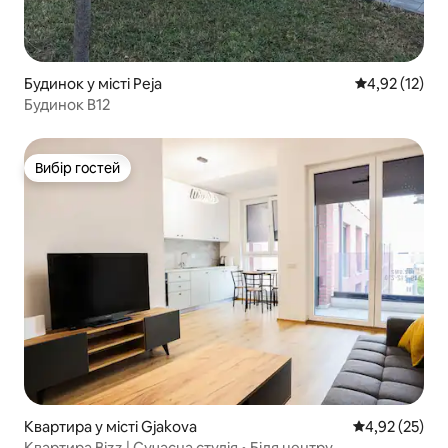
Будинок у місті Peja
Середня оцінк
4,92 (12)
Будинок B12
Вибір гостей
Вибір гостей
Квартира у місті Gjakova
Середня оцінк
4,92 (25)
Квартира Bizz | Сучасна студія • Біля центру