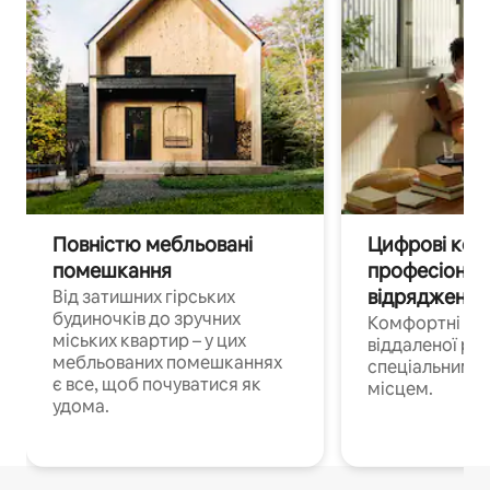
Повністю мебльовані
Цифрові кочі
помешкання
професіонал
відрядження
Від затишних гірських
будиночків до зручних
Комфортні по
міських квартир – у цих
віддаленої роб
мебльованих помешканнях
спеціальним 
є все, щоб почуватися як
місцем.
удома.