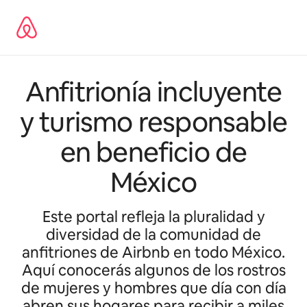
Перейти
до
вмісту
Anfitrionía incluyente
y turismo responsable
en beneficio de
México
Este portal refleja la pluralidad y
diversidad de la comunidad de
anfitriones de Airbnb en todo México.
Aquí conocerás algunos de los rostros
de mujeres y hombres que día con día
abren sus hogares para recibir a miles