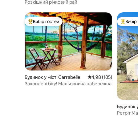
Розкішний річковий рай
Вибір гостей
Вибір
Топ вибір гостей
Топ вибі
Будинок у місті Carrabelle
Середня оцінка: 4,98 з 
4,98 (105)
Захоплені бігу! Мальовнича набережна
Будинок у
Ретріт М