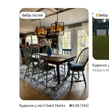
Вибір гостей
Вибір
Вибір гостей
Топ вибі
Будинок у
Vickie's 
Будинок у місті Saint Marks
Середня оцінка: 4,96 з 
4,96 (144)