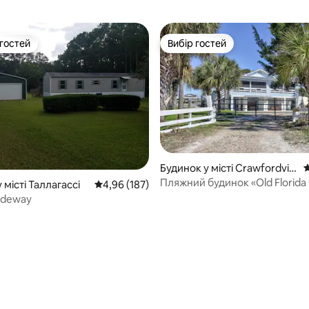
 гостей
Вибір гостей
р гостей
Вибір гостей
Будинок у місті Crawfordvill
С
e
Пляжний будинок «Old Florida
 місті Таллагассі
Середня оцінка: 4,96 з 5, відгуки: 187
4,96 (187)
(без комісії з господаря)
Hideway
5, відгуки: 144