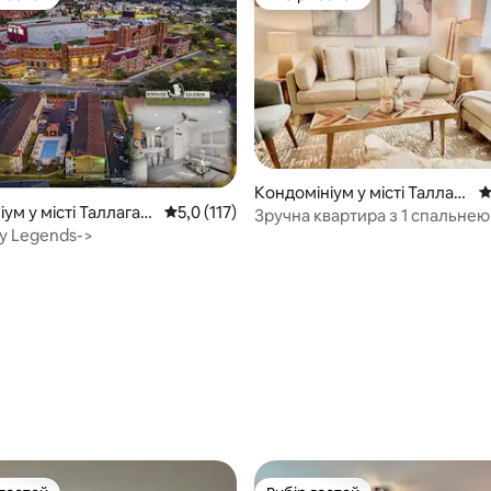
р гостей
Вибір гостей
Кондомініум у місті Таллага
С
ум у місті Таллагас
Середня оцінка: 5,0 з 5, відгуки: 117
5,0 (117)
ссі
Зручна квартира з 1 спальнею
 у Legends->
гри – кондомініум біля стадіо
5, відгуки: 151