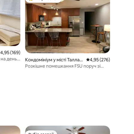
Топ вибір гостей
ередня оцінка: 4,95 з 5, відгуки: 169
4,95 (169)
 на день
Кондомініум у місті Таллага
Середня оцінка: 4,95 з 
4,95 (276)
ну FSU
ссі
Розкішне помешкання FSU поруч зі
стадіоном