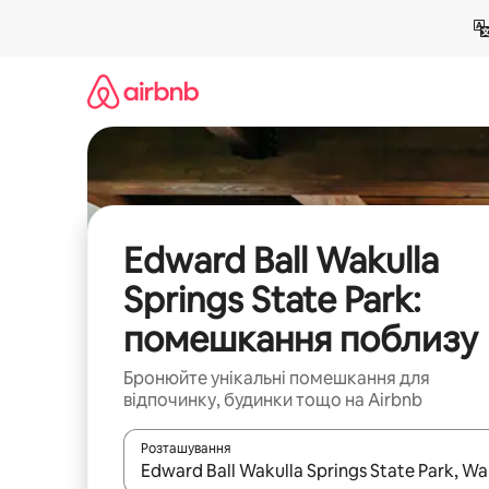
Перейти
до
вмісту
Edward Ball Wakulla
Springs State Park:
помешкання поблизу
Бронюйте унікальні помешкання для
відпочинку, будинки тощо на Airbnb
Розташування
Отримавши результати пошуку, використовуйте дл