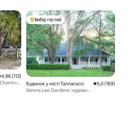
Вибір гостей
Топ вибір гостей
ередня оцінка: 4,96 з 5, відгуки: 113
4,96 (113)
 Charm»
Будинок у місті Таллагассі
Середня оцінка: 5,0 з 
5,0 (169)
Sienna Lee Gardens: чудово
відремонтоване помешкання