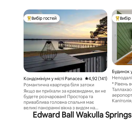
Вибір гостей
Вибір
Топ вибір гостей
Топ вибі
Будинок у
Неподалі
Кондомініум у місті Panacea
Середня оцінка: 4,92 з 
4,92 (141)
FSU | EVS
* Рівень 
Романтична квартира біля затоки
Таллахассі посуха*
Якщо ви приїхали за краєвидами, ви не
аеропорту
будете розчаровані! Простора та
Капітолі
приваблива головна спальня має
божевільн
великі панорамні вікна з видом на
Можна пе
Edward Ball Wakulla Spring
приватну пристань. Насолоджуйтеся
тваринам
надзвичайно зручним ліжком розміру
Ліжко з 
«king-size» із затишною постільною
керування
білизною та окремою ванною