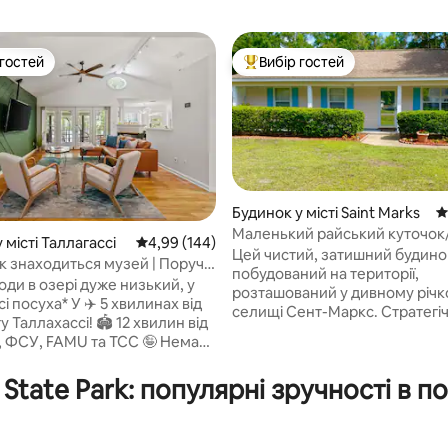
 гостей
Вибір гостей
р гостей
Топ вибір гостей
Будинок у місті Saint Marks
С
Маленький райський куточок
 місті Таллагассі
Середня оцінка: 4,99 з 5, відгуки: 144
4,99 (144)
сходів/Велосипед/Човен/Пта
Цей чистий, затишний будино
к знаходиться музей | Поруч
5, відгуки: 141
побудований на території,
E
води в озері дуже низький, у
розташований у дивному річ
 У ✈️ 5 хвилинах від
селищі Сент-Маркс. Стратегі
 Таллахассі! 🏟️ 12 хвилин від
розташоване між річками Се
я, ФСУ, FAMU та TCC 🤪 Немає
+ Вакулла, звідки можна діста
их інструкцій щодо виїзду!
затоки всього за 3 милі. Ідеально
ребувати з 🐕 домашніми
s State Park: популярні зручності в
підходить для любителів при
и! Доступні 🛶 байдарки!
любителів риболовлі (свіжої т
🔋пультом дистанційного
води), їзди на велосипеді, каяк
! 🌺Природні стежки! ⛵️
птахів і просто відпочинку. До