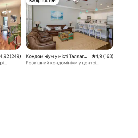
Вибір гостей
Вибір гостей
ередня оцінка: 4,92 з 5, відгуки: 249
4,92 (249)
Кондомініум у місті Таллагас
Середня оцінка: 4,9 з 
4,9 (163)
сі
рі
Розкішний кондомініум у центрі
Таллахассі; чудова ціна!