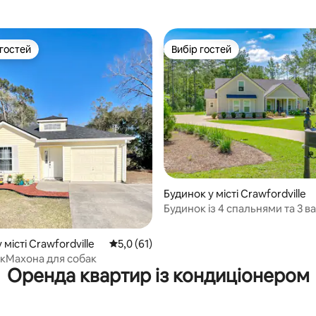
 гостей
Вибір гостей
р гостей
Вибір гостей
5, відгуки: 105
Будинок у місті Crawfordville
Будинок із 4 спальнями та 3 
кімнатами поблизу FSU, FAMU
Вакулла-Спрінгс
 місті Crawfordville
Середня оцінка: 5,0 з 5, відгуки: 61
5,0 (61)
акМахона для собак
Оренда квартир із кондиціонером