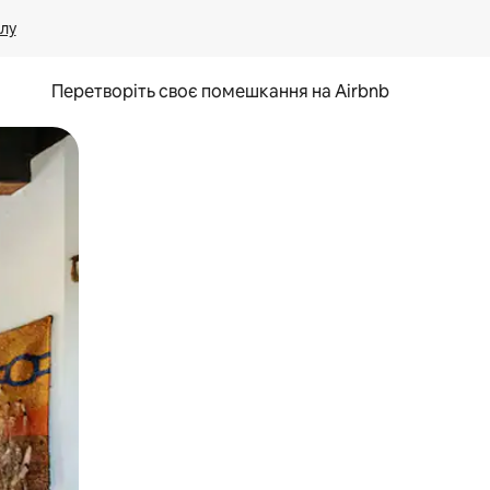
лу
Перетворіть своє помешкання на Airbnb
и дотику та гортання.