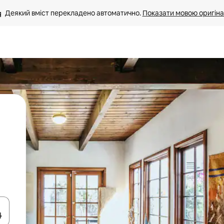
Деякий вміст перекладено автоматично. 
Показати мовою оригіна
я навігації сторінкою клавіші зі стрілками вгору та вниз або жест