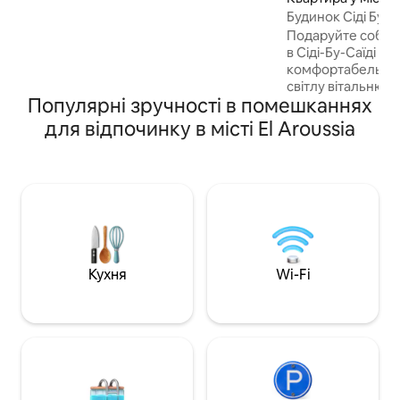
акценти та старовинні меблі –
Будинок Сіді Бу С
розповідає свою історію. Незалежно
Подаруйте собі 
від того, чи ви з родиною, чи з парою,
в Сіді-Бу-Саїді в п
чи наодинці, це місце ідеально
комфортабельній 
підходить, якщо ви шукаєте спокою та
світлу вітальню, 
любите красиві речі. Мінімум 2 ночі
Популярні зручності в помешканнях
добре облаштован
повністю обладна
для відпочинку в місті El Aroussia
Насолоджуйтеся 
приголомшливими
ідеально підходит
спокійній обстановці. Кв
розташована на 2
ідеальному місці,
кафе та громадсь
Аеропорт знаходи
хвилинах ходьби
Кухня
Wi-Fi