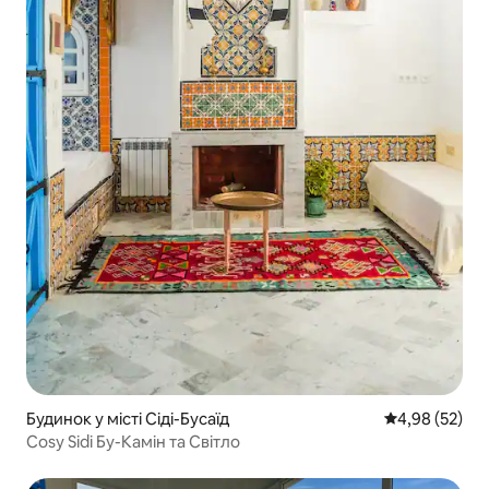
Будинок у місті Сіді-Бусаїд
Середня оцінк
4,98 (52)
Cosy Sidi Бу-Камін та Світло