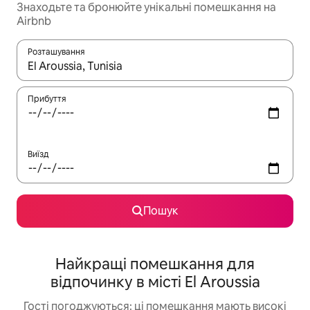
Знаходьте та бронюйте унікальні помешкання на
Airbnb
Розташування
Отримавши результати пошуку, використовуйте для навігації с
Прибуття
Виїзд
Пошук
Найкращі помешкання для
відпочинку в місті El Aroussia
Гості погоджуються: ці помешкання мають високі