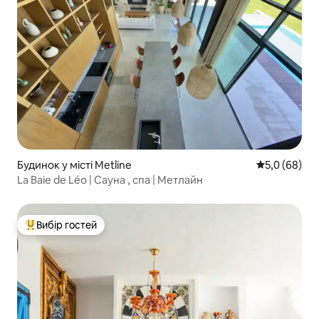
Будинок у місті Metline
Середня оцін
5,0 (68)
La Baie de Léo | Сауна , спа | Метлайн
Вибір гостей
Топ вибір гостей