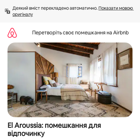
Перейти
Деякий вміст перекладено автоматично. 
Показати мовою 
до
оригіналу
вмісту
Перетворіть своє помешкання на Airbnb
El Aroussia: помешкання для
відпочинку