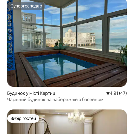
Супергосподар
Супергосподар
Будинок у місті Картиџ
Середня оцінк
4,91 (47)
Чарівний будинок на набережній з басейном
Вибір гостей
Вибір гостей