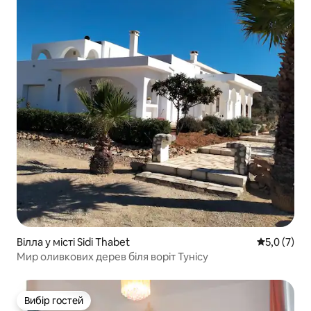
Вілла у місті Sidi Thabet
Середня оці
5,0 (7)
Мир оливкових дерев біля воріт Тунісу
Вибір гостей
Вибір гостей