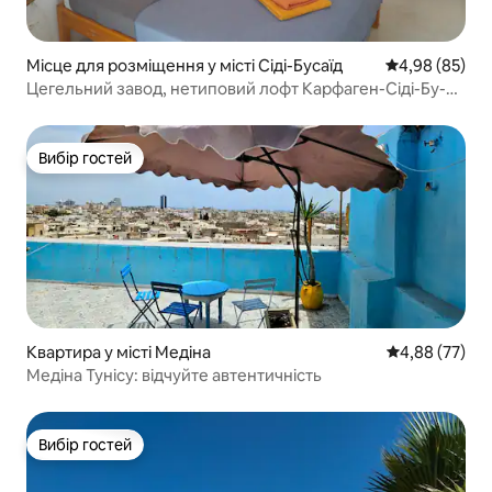
Місце для розміщення у місті Сіді-Бусаїд
Середня оцінка
4,98 (85)
Цегельний завод, нетиповий лофт Карфаген-Сіді-Бу-
Саїд
Вибір гостей
Вибір гостей
Квартира у місті Медіна
Середня оцінк
4,88 (77)
Медіна Тунісу: відчуйте автентичність
Вибір гостей
Вибір гостей