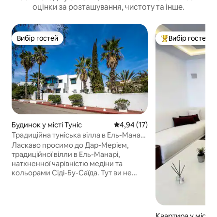
оцінки за розташування, чистоту та інше.
Вибір гостей
Вибір гостей
Вибір гостей
Топ вибір гостей
Будинок у місті Туніс
Середня оцінка: 4,94 з 5, відгу
4,94 (17)
Традиційна туніська вілла в Ель-Манарі
(Туніс)
Ласкаво просимо до Дар-Мерієм,
традиційної вілли в Ель-Манарі,
натхненної чарівністю медіни та
кольорами Сіді-Бу-Саїда. Тут ви не
тільки зупинитеся в будинку, але й
зануритеся в автентичний і теплий
туніський всесвіт. Кожна деталь –
кераміка, глиняний посуд, блакитні
Квартира у місті С