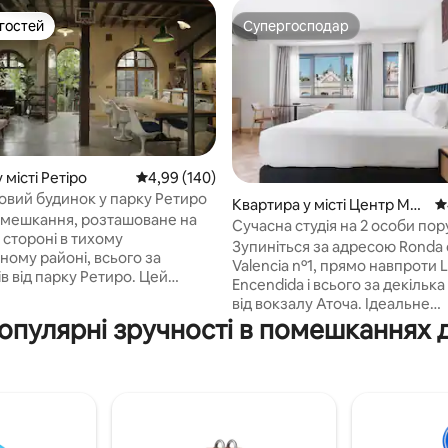
 гостей
Супергосподар
р гостей
Супергосподар
 місті Ретіро
Середня оцінка: 4,99 з 5, відгуки: 140
4,99 (140)
вий будинок у парку Ретиро
Квартира у місті Центр Мад
С
5, відгуки: 282
омешкання, розташоване на
рид
Сучасна студія на 2 особи пор
 стороні в тихому
вокзалом Аточа
Зупиніться за адресою Ronda
ному районі, всього за
Valencia nº1, прямо навпроти 
 від парку Ретиро. Цей
Encendida і всього за декільк
площею 160 кв. м, де
від вокзалу Аточа. Ідеальне
ся веселість, оригінальність
популярні зручності в помешканнях 
розташування, щоб досліджу
ріальний шик, має багато
Мадрид пішки, поруч із музе
го освітлення, невеликий сад
мистецтв імені королеви Софії
е паркувальне місце. На
музеєм Прадо, Лавап'єсом і 
поверсі є велика кухня
Ретиро. Сучасна, комфортна та
о планування, їдальня та
повністю обладнана студія з 
(близько 70 кв. м /
пральною та сушильною маш
тів) з підігрівом підлоги та