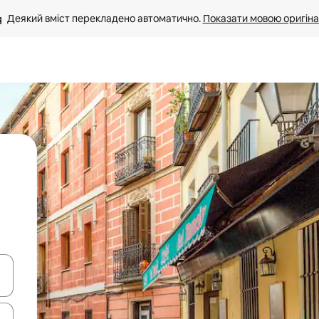
Деякий вміст перекладено автоматично. 
Показати мовою оригіна
я навігації сторінкою клавіші зі стрілками вгору та вниз або жест