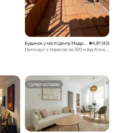
Будинок у місті Центр Мадри
Середня оцінка: 4,81 
4,81 (43)
д
Пентхаус з терасою за 300 м від Аточі,
кондиціонер
Супергосподар
Супергосподар