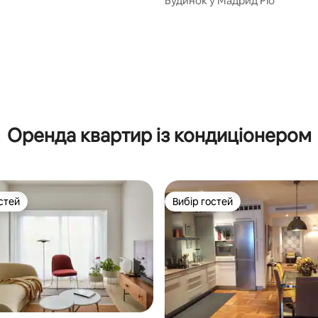
Будинок у Мадрид Ріо
Оренда квартир із кондиціонером
стей
Вибір гостей
стей
Вибір гостей