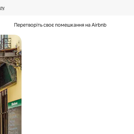
лу
Перетворіть своє помешкання на Airbnb
и дотику та гортання.