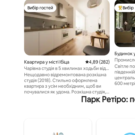
Вибір гостей
Вибір
Вибір гостей
Топ вибі
Будинок у
Промисло
Квартира у місті Ібіца
Середня оцінка: 4,89 з 
4,89 (282)
Світле п
Чарівна студія в 5 хвилинах ходьби від
південній
парку Ретиро, затишна...
Нещодавно відремонтована розкішна
централь
студія (2018). Стильно оформлена
600 метрів
квартира з усім необхідним, щоб ви
будинок 
почувалися як удома. Розкішна студія,
поєднують
Парк Ретіро: 
нещодавно відремонтована (2018).
та індуст
Стильно оформлене помешкання,
природно
обладнане всім необхідним, щоб
і приватн
почуватися як удома. Дуже затишна
першому 
вітальня-кухня. Студія ідеально
відкритог
підходить для пар, сімей з 1 або
вітальня 
2 дітьми або для відрядження. У
750 кв. фу