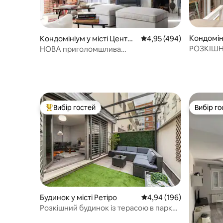
Кондоміні
Кондомініум у місті Центр
Середня оцінка: 4,95 з 
4,95 (494)
Мадрид
РОЗКІШН
НОВА приголомшлива
TERRACE
ДИЗАЙНЕРСЬКА КВАРТИРА поруч із
МУЗЕЄМ ПРАДО.
Вибір гостей
Вибір го
Топ вибір гостей
Вибір го
Будинок у місті Ретіро
Середня оцінка: 4,94 з 
4,94 (196)
Розкішний будинок із терасою в парку
Ретіро 2