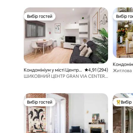
200 см (K
сучасна ванна кімната.
Насолоджуйтеся улюбленими
серіалами або фільмами на Netflix
Вибір гостей
Вибір го
Вибір гостей
Вибір го
наприкінці дня. Доступні дитяче
ліжечко та високий стілець.
Кондоміні
итет
Кондомініум у місті Центр
Середня оцінка: 4,91 з 
4,91 (294)
Житлова 
Мадрид
ШИКОВНИЙ ЦЕНТР GRAN VIA CENTER
CHUECA
Вибір гостей
Вибір
Вибір гостей
Топ вибі