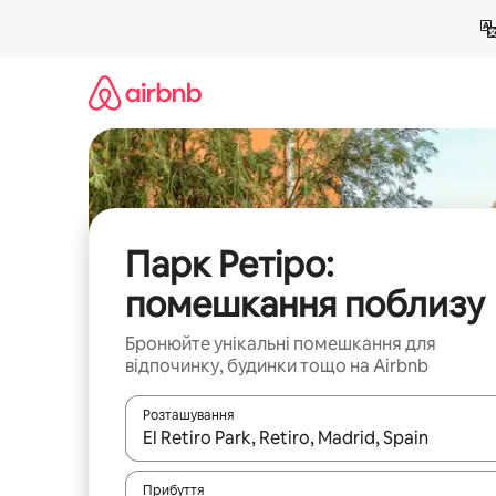
Перейти
до
вмісту
Парк Ретіро:
помешкання поблизу
Бронюйте унікальні помешкання для
відпочинку, будинки тощо на Airbnb
Розташування
Отримавши результати пошуку, використовуйте дл
Прибуття