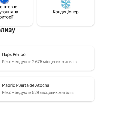
вою
електронній формі до прибуття. Це
коштовне
обовою
процедура відповідає вимогам
ування на
Кондиціонер
м
іспанського законодавства і не вплине
як удома
риторії
на ваше перебування в нашому
 повним
помешканні.
близу
Парк Ретіро
Рекомендують 2 676 місцевих жителів
Madrid Puerta de Atocha
Рекомендують 529 місцевих жителів