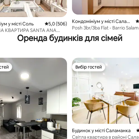
Кондомініум у місті Салама
С
ум у місті Соль
Середня оцінка: 5,0 з 5, відгуки: 506
5,0 (506)
5, відгуки: 494
нка
Posh 3br/3ba Flat - Barrio Sala
А КВАРТИРА SANTA ANA
Great Відгуки
Оренда будинків для сімей
стей
Вибір гостей
стей
Вибір гостей
5, відгуки: 196
Будинок у місті Саламанка
С
Світла квартира в районі Сал