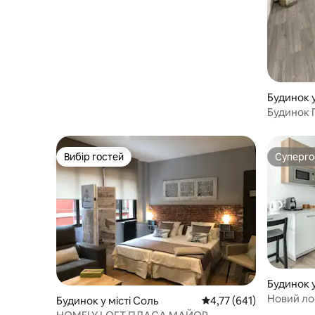
Будинок у
Будинок 
Вибір гостей
Суперг
Вибір гостей
Суперг
Будинок у
Новий ло
Будинок у місті Соль
Середня оцінка: 4,77 з 
4,77 (641)