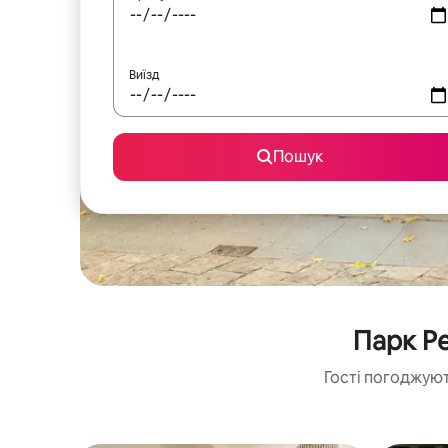
Виїзд
Пошук
Парк Р
Гості погоджуют