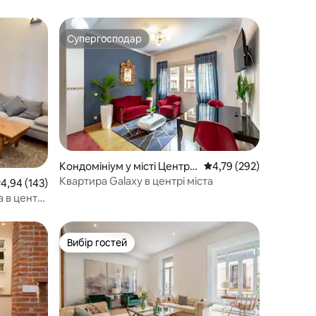
Супергосподар
Супергосподар
Кондомініум у місті Центр
Середня оцінка: 4,79 з 
4,79 (292)
Мадрид
Квартира Galaxy в центрі міста
ередня оцінка: 4,94 з 5, відгуки: 143
4,94 (143)
 в центрі
Вибір гостей
Вибір гостей