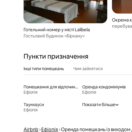
Окрема кі
перебува
Готельний номер у місті Lalibela
Гостьовий будинок «Бірхану»
Пункти призначення
Інші типи помешкань
Чим зайнятися
Помешкання для відпочинку
Оренда кондомініумів
Ефіопія
Ефіопія
Таунхауси
Показати більше
Ефіопія
Airbnb
Ефіопія
Оренда помешкань із виходом 