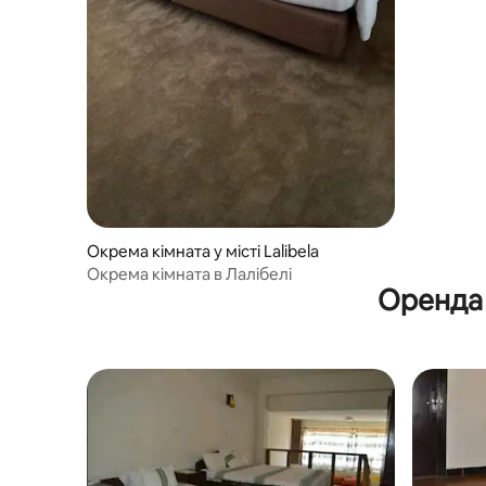
Окрема кімната у місті Lalibela
Окрема кімната в Лалібелі
Оренда 