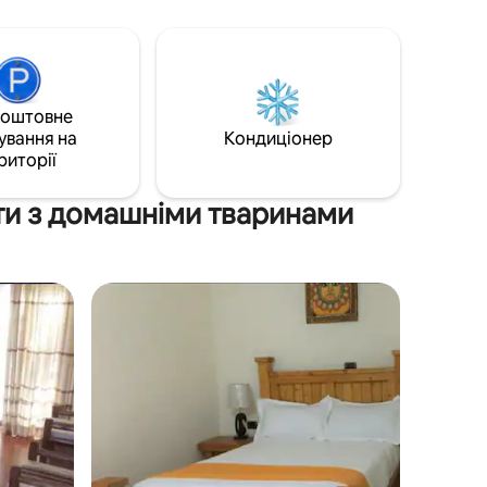
ропорту
коштовне
ування на
Кондиціонер
риторії
ти з домашніми тваринами