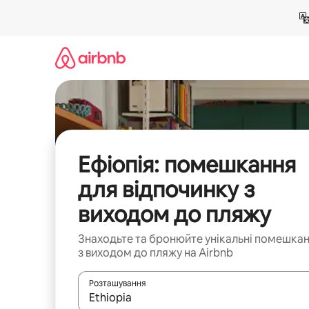
Перейти
до
вмісту
Ефіопія: помешкання
для відпочинку з
виходом до пляжу
Знаходьте та бронюйте унікальні помешка
з виходом до пляжу на Airbnb
Розташування
Отримавши результати пошуку, використовуйте дл