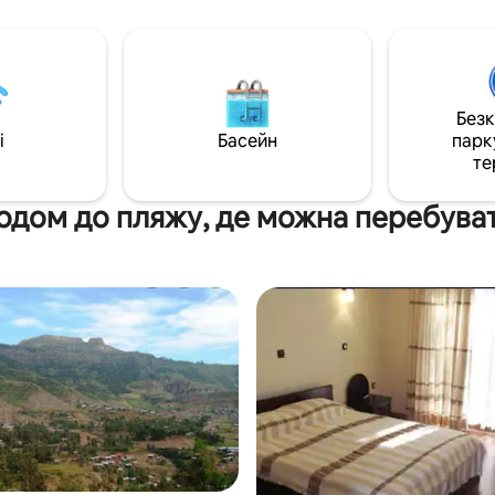
пропонує трансфер від/до ае
о просто посидіти в саду і
гати за метушнею на вулицях.
Без
i
Басейн
парк
те
одом до пляжу, де можна перебува