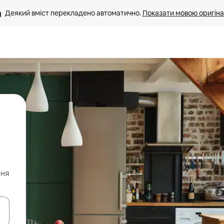
Деякий вміст перекладено автоматично. 
Показати мовою оригіна
ння
я навігації сторінкою клавіші зі стрілками вгору та вниз або жест