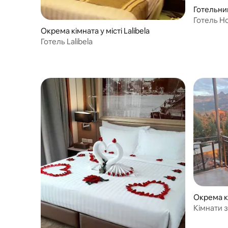
Готельний
Готель H
Окрема кімната у місті Lalibela
Готель Lalibela
Окрема кі
Кімнати 