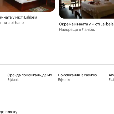
мната у місті Lalibela
ння з birhanu
Окрема кімната у місті Lalibela
Найкраще в Лалібелі
Оренда помешкань, де можна перебувати з домашніми тваринами
Помешкання із сауною
Ап
Ефіопія
Ефіопія
Ефі
до пляжу