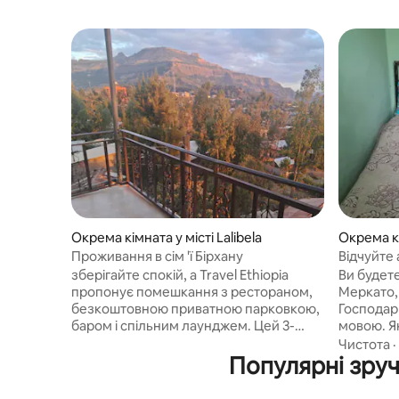
Окрема кімната у місті Lalibela
Окрема кі
Ababa
Проживання в сім 'ї Бірхану
Відчуйте
комфортн
зберігайте спокій, а Travel Ethiopia
Ви будете
пропонує помешкання з рестораном,
Меркато,
безкоштовною приватною парковкою,
Господар
баром і спільним лаунджем. Цей 3-
мовою. Як
зірковий готель із безкоштовним Wi-Fi
справах, 
Чистота
·
пропонує обслуговування номерів і
Популярні зруч
приміщен
банкомат. У помешканні є цілодобова
європейс
стійка реєстрації, спільна кухня та
відпочити