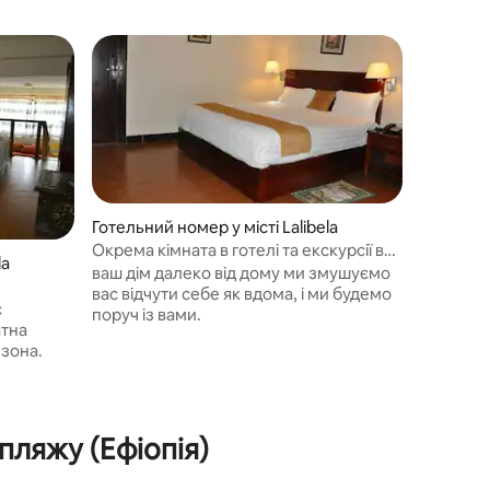
Готельний номер у місті Lalibela
Окрема кімната в готелі та екскурсії в
Готельний
la
Лалібелі
ваш дім далеко від дому ми змушуємо
Готель H
вас відчути себе як вдома, і ми будемо
у помеш
є
поруч із вами.
безкошт
атна
аеропорт
-зона.
є
омат. У
ка
пляжу (Ефіопія)
бмін
я