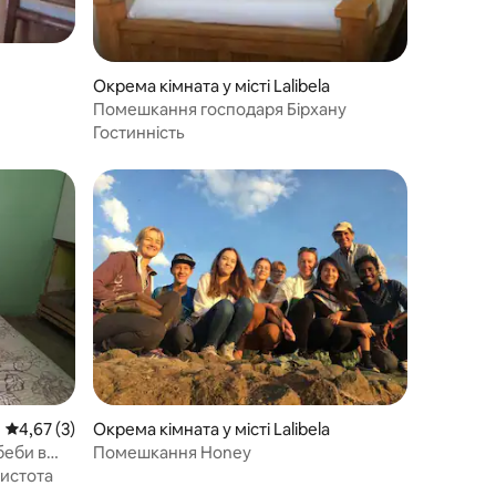
Окрема кімната у місті Lalibela
Помешкання господаря Бірхану
Гостинність
Середня оцінка: 4,67 з 5, відгуки: 3
4,67 (3)
Окрема кімната у місті Lalibela
беби в
Помешкання Honey
истота