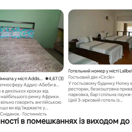
Готельний номер у місті Lalibe
Гостьовий дім «Circle»
мната у місті Addis
Середня оцінка: 4,67 з 5, відгуки: 3
4,67 (3)
У гостьовому будинку Honey 
 атмосферу Аддис-Абеби в
ресторан, безкоштовна прив
их умовах.
 в декількох кроках від
парковка, бар і спільна лаунж
 найбільшого ринку Африки.
Цей 3-зірковий готель із
 вільно говорить англійською
безкоштовним Wi-Fi пропону
що ви від 'їжджаєте у
обслуговування номерів і банк
є спеціальне офісне
Сніданок
·
Гостинність
помешканні є цілодобова стій
ності в помешканнях із виходом до 
ня. Поруч багато
реєстрації, спільна кухня та о
ьких посольств. Ви можете
валют для гостей. помешканн
 на сусідньому полі для