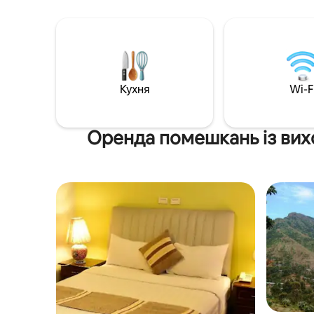
обмін валют для гостей. помешкання
гольфу аб
пропонує трансфер від/до аеропорту
спостері
Кухня
Wi-F
Оренда помешкань із вих