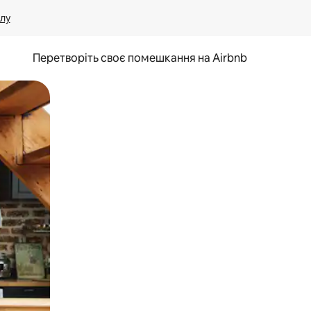
лу
Перетворіть своє помешкання на Airbnb
и дотику та гортання.