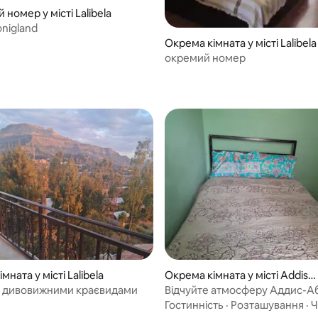
 номер у місті Lalibela
onigland
Окрема кімната у місті Lalibela
окремий номер
мната у місті Lalibela
Окрема кімната у місті Addis
Ababa
з дивовижними краєвидами
Відчуйте атмосферу Аддис-А
комфортних умовах.
Гостинність
·
Розташування
·
Ч